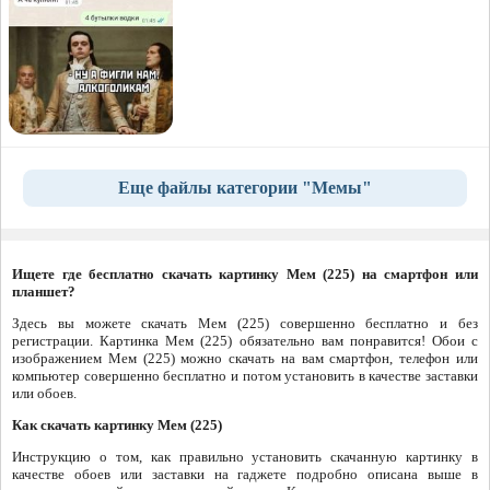
Еще файлы категории "Мемы"
Ищете где бесплатно скачать картинку Мем (225) на смартфон или
планшет?
Здесь вы можете скачать Мем (225) совершенно бесплатно и без
регистрации. Картинка Мем (225) обязательно вам понравится! Обои с
изображением Мем (225) можно скачать на вам смартфон, телефон или
компьютер совершенно бесплатно и потом установить в качестве заставки
или обоев.
Как скачать картинку Мем (225)
Инструкцию о том, как правильно установить скачанную картинку в
качестве обоев или заставки на гаджете подробно описана выше в