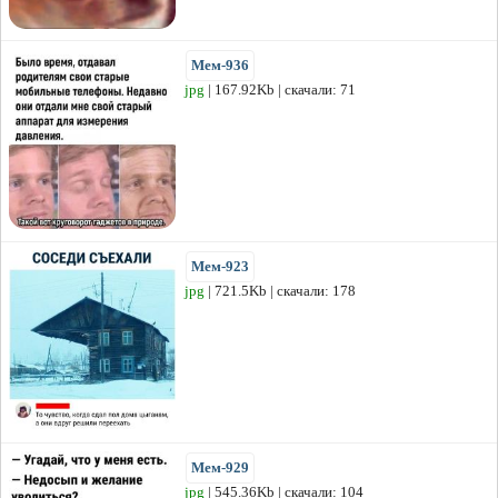
Мем-936
jpg
| 167.92Kb | скачали: 71
Мем-923
jpg
| 721.5Kb | скачали: 178
Мем-929
jpg
| 545.36Kb | скачали: 104