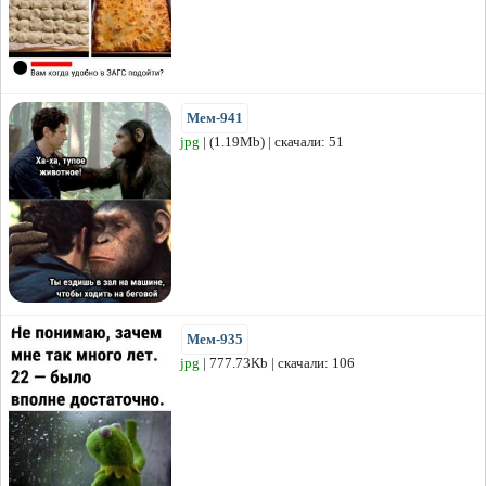
Мем-941
jpg
| (1.19Mb) | скачали: 51
Мем-935
jpg
| 777.73Kb | скачали: 106