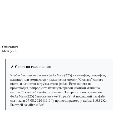
Описание:
Мем (225)
📌 Совет по скачиванию
Чтобы бесплатно скачать файл Мем (225) на телефон, смартфон,
планшет или компьютер - нажмите на кнопку "Скачать" синего
цвета, и начнется загрузка этого файла. Если ничего не
происходит, попробуйте кликнуть правой кнопкой мыши на
кнопке "Скачать" и выберите пункт "Сохранить по ссылке как...".
Файл Мем (225) был скачан уже 91 раз(а). А последний раз файл
скачивали 07.08.2026 (11:04), при этом размер у файла 116.82Kb.
Быстрей качайте и Вы!