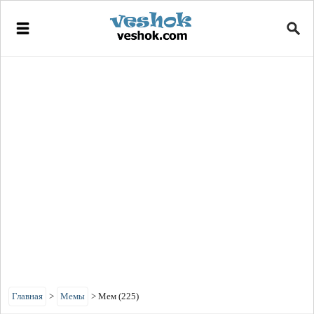
Главная
>
Мемы
>
Мем (225)