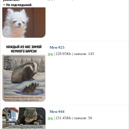
Мем-925
jpg
| 228.95Kb | скачали: 145
Мем-944
jpg
| 231.45Kb | скачали: 56