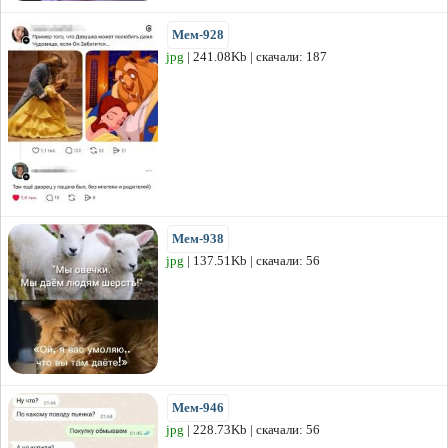
Мем-928
jpg
| 241.08Kb | скачали: 187
Мем-938
jpg
| 137.51Kb | скачали: 56
Мем-946
jpg
| 228.73Kb | скачали: 56