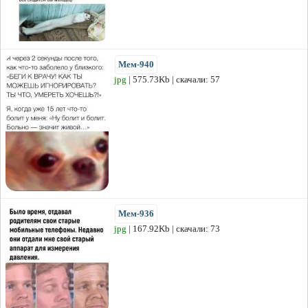
Мем-940
jpg
| 575.73Kb | скачали: 57
Мем-936
jpg
| 167.92Kb | скачали: 73