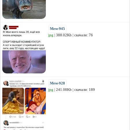
Мем-945
jpg
| 388.02Kb | скачали: 76
Мем-928
jpg
| 241.08Kb | скачали: 189