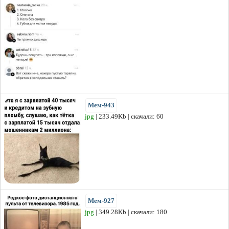
Мем-943
jpg
| 233.49Kb | скачали: 60
Мем-927
jpg
| 349.28Kb | скачали: 180