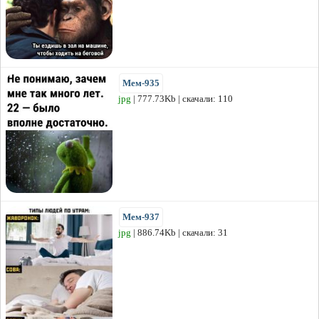
Мем-935
jpg
| 777.73Kb | скачали: 110
Мем-937
jpg
| 886.74Kb | скачали: 31