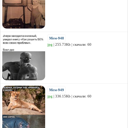
Мем-948
jpg
| 255.73Kb | скачали: 60
Мем-949
jpg
| 336.15Kb | скачали: 60