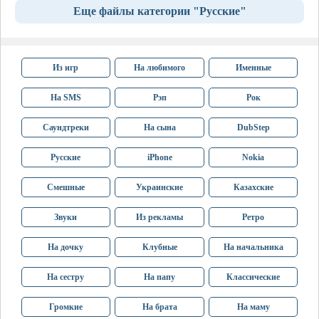
Еще файлы категории "Русские"
Из игр
На любимого
Именные
На SMS
Рэп
Рок
Саундтреки
На сына
DubStep
Русские
iPhone
Nokia
Смешные
Украинские
Казахские
Звуки
Из рекламы
Ретро
На дочку
Клубные
На начальника
На сестру
На папу
Классические
Громкие
На брата
На маму