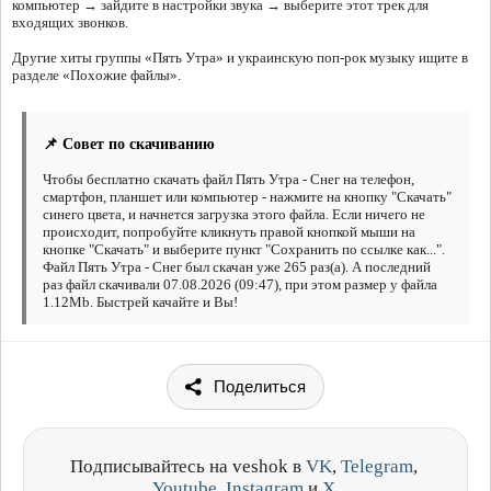
компьютер → зайдите в настройки звука → выберите этот трек для
входящих звонков.
Другие хиты группы «Пять Утра» и украинскую поп-рок музыку ищите в
разделе «Похожие файлы».
📌 Совет по скачиванию
Чтобы бесплатно скачать файл Пять Утра - Снег на телефон,
смартфон, планшет или компьютер - нажмите на кнопку "Скачать"
синего цвета, и начнется загрузка этого файла. Если ничего не
происходит, попробуйте кликнуть правой кнопкой мыши на
кнопке "Скачать" и выберите пункт "Сохранить по ссылке как...".
Файл Пять Утра - Снег был скачан уже 265 раз(а). А последний
раз файл скачивали 07.08.2026 (09:47), при этом размер у файла
1.12Mb. Быстрей качайте и Вы!
Поделиться
Подписывайтесь на veshok в
VK
,
Telegram
,
Youtube
,
Instagram
и
X