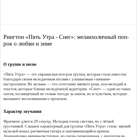
Рингтон «Пять Утра - Снег»: меланхоличный поп-
рок о любви и зиме
О группе и песне
«Пять Утра» — это украинская поп-рок группа, которая стала известна
благодаря своим мелодичным песням с узнаваемым «зимним»
настроением. Их музыка — это сочетание мягкого рока, поп-мелодий и
текстов, которые близки молодёжной аудитории. «Снег» — один из таких
хитов, посвящённый не только погоде за окном, но и чувствам, которые
вызывают воспоминания о прошлом.
Характер звучания
Фрагмент длится 29 секунд. Мелодия очень светлая, но с лёгкой
грустинкой. Слышен характерный для группы «Пять Утра» стиль: мягкий
мужской вокал, ритмичная гитара и запоминающийся припев.
Аранжировка минималистичная, но очень гармоничная, с акцентом на