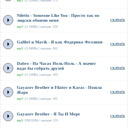
mp3
| (1.33Mb) | скачали: 173
Niletto - Someone Like You - Просто так по
людски обними меня
СКАЧАТЬ
mp3
| (1.54Mb) | скачали: 234
Galibri и Mavik - Я как Федерико Феллини
СКАЧАТЬ
mp3
| (1.04Mb) | скачали: 161
Dabro - На Часах Ноль-Ноль - А значит
надо бы собрать друзей
СКАЧАТЬ
mp3
| (1.53Mb) | скачали: 193
Gayazov Brother и Filatov и Karas - Пошла
Жара
СКАЧАТЬ
mp3
| (1.34Mb) | скачали: 192
Gayazov Brother - Я Ты И Море
СКАЧАТЬ
mp3
| 938.02Kb | скачали: 155