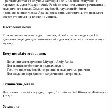
Фрагмент длится 44 секунды. Мелодия очень плавная, «тягучая», с
характерным для Miyagi и Andy Panda сочетанием мягкого речитатива и
мелодичного вокала. Слышен глубокий, «душевный» бит и
проникновенные голоса. Аранжировка минималистична, что позволяет
сосредоточиться на тексте и эмоциях.
Настроение песни
Трек наполнен чувством достоинства, лёгкой грусти и надежды. Он
идеально подходит для размышлений и для тех, кто ценит осмысленную
музыку.
Кому подойдёт этот звонок
— Поклонникам творчества Miyagi и Andy Panda.
— Для звонков от близких и родных людей.
— Тем, кто ищет глубокий, искренний и мелодичный рингтон.
— Для создания серьёзного и задумчивого настроения.
Технические детали
Длительность — 44 секунды, стерео, битрейт — 320 Кбит/сек. Файл весит
1.7 Мб.
Установка