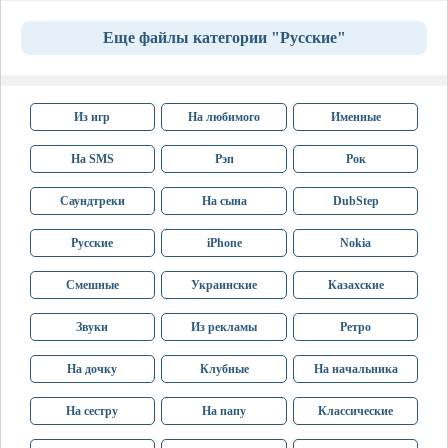
Еще файлы категории "Русские"
Из игр
На любимого
Именные
На SMS
Рэп
Рок
Саундтреки
На сына
DubStep
Русские
iPhone
Nokia
Смешные
Украинские
Казахские
Звуки
Из рекламы
Ретро
На дочку
Клубные
На начальника
На сестру
На папу
Классические