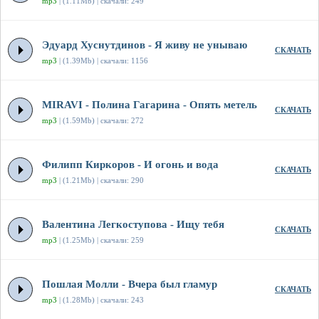
mp3
| (1.11Mb) | скачали: 249
Эдуард Хуснутдинов - Я живу не унываю
СКАЧАТЬ
mp3
| (1.39Mb) | скачали: 1156
MIRAVI - Полина Гагарина - Опять метель
СКАЧАТЬ
mp3
| (1.59Mb) | скачали: 272
Филипп Киркоров - И огонь и вода
СКАЧАТЬ
mp3
| (1.21Mb) | скачали: 290
Валентина Легкоступова - Ищу тебя
СКАЧАТЬ
mp3
| (1.25Mb) | скачали: 259
Пошлая Молли - Вчера был гламур
СКАЧАТЬ
mp3
| (1.28Mb) | скачали: 243