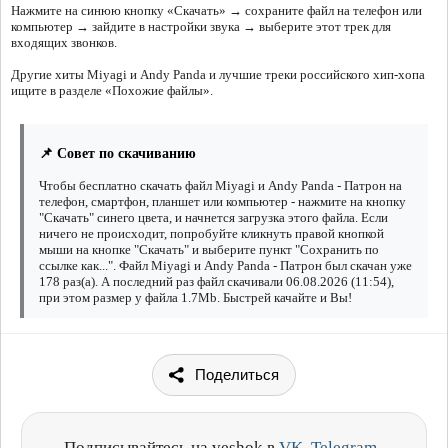
Нажмите на синюю кнопку «Скачать» → сохраните файл на телефон или
компьютер → зайдите в настройки звука → выберите этот трек для
входящих звонков.
Другие хиты Miyagi и Andy Panda и лучшие треки российского хип-хопа
ищите в разделе «Похожие файлы».
📌 Совет по скачиванию
Чтобы бесплатно скачать файл Miyagi и Andy Panda - Патрон на
телефон, смартфон, планшет или компьютер - нажмите на кнопку
"Скачать" синего цвета, и начнется загрузка этого файла. Если
ничего не происходит, попробуйте кликнуть правой кнопкой
мыши на кнопке "Скачать" и выберите пункт "Сохранить по
ссылке как...". Файл Miyagi и Andy Panda - Патрон был скачан уже
178 раз(а). А последний раз файл скачивали 06.08.2026 (11:54),
при этом размер у файла 1.7Mb. Быстрей качайте и Вы!
Поделиться
Подписывайтесь на veshok в
VK
,
Telegram
,