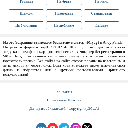
Громкие
На брата
На маму
Шансон
Новогодние
Стандартные
На будильник
На любимую
Детские
На этой странице вы можете бесплатно скачать «Miyagi и Andy Panda -
Патрон» в формате mp3, 938.02Kb
. Файл доступен для мгновенной
загрузки на телефон, смартфон, планшет или компьютер
без регистрации и
SMS
. Перед скачиванием вы можете прослушать отрывок онлайн или
посмотреть превью. Все файлы на сайте отсортированы по категориям и
легко находятся через поиск. Если хотите, можете также загрузить свои
файлы и поделиться ими с другими пользователями. Приятного
использования!
Контакты
Соглашение/Правила
Для правообладателей / Copyright (DMCA)