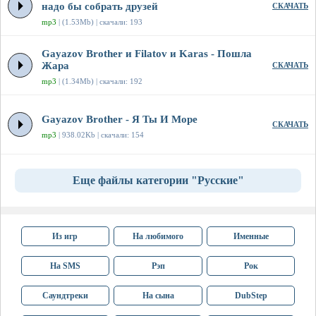
надо бы собрать друзей
СКАЧАТЬ
mp3
| (1.53Mb) | скачали: 193
Gayazov Brother и Filatov и Karas - Пошла
Жара
СКАЧАТЬ
mp3
| (1.34Mb) | скачали: 192
Gayazov Brother - Я Ты И Море
СКАЧАТЬ
mp3
| 938.02Kb | скачали: 154
Еще файлы категории "Русские"
Из игр
На любимого
Именные
На SMS
Рэп
Рок
Саундтреки
На сына
DubStep