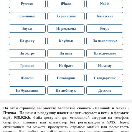
Русские
iPhone
Nokia
Смешные
Украинские
Казахские
Звуки
Из рекламы
Ретро
На дочку
Клубные
На начальника
На сестру
На папу
Классические
Громкие
На брата
На маму
Шансон
Новогодние
Стандартные
На будильник
На любимую
Детские
На этой странице вы можете бесплатно скачать «Hammali и Navai -
Птичка - По ночам в подушку плачет и опять скучает о нем» в формате
mp3, 938.02Kb
. Файл доступен для мгновенной загрузки на телефон,
смартфон, планшет или компьютер
без регистрации и SMS
. Перед
скачиванием вы можете прослушать отрывок онлайн или посмотреть
превью. Все файлы на сайте отсортированы по категориям и легко