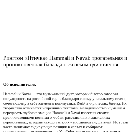
Рингтон «Птичка» Hammali и Navai: трогательная и
проникновенная баллада о женском одиночестве
Об исполнителях
Hammali и Navai — это музыкальный дуэт, который быстро завоевал
популярность на российской сцене благодаря своему уникальному стилю,
сочетающему в себе элементы поп-музыки, R&B и лирических баллад. Их
творчество отличается искренними текстами, мелодичностью и умением
передавать глубокие эмоции. Hammali и Navai известны своими
проникновенными песнями о любви, расставаниях и жизненных
переживаниях, которые находят отклик у миллионов слушателей. Их треки
часто занимают лидирующие позиции в чартах и собирают
многомиллионные просмотры на YouTube, делая дуэт одним из самых