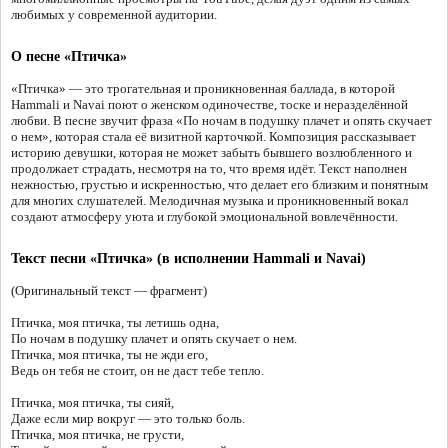
любимых у современной аудитории.
О песне «Птичка»
«Птичка» — это трогательная и проникновенная баллада, в которой
Hammali и Navai поют о женском одиночестве, тоске и неразделённой
любви. В песне звучит фраза «По ночам в подушку плачет и опять скучает
о нем», которая стала её визитной карточкой. Композиция рассказывает
историю девушки, которая не может забыть бывшего возлюбленного и
продолжает страдать, несмотря на то, что время идёт. Текст наполнен
нежностью, грустью и искренностью, что делает его близким и понятным
для многих слушателей. Мелодичная музыка и проникновенный вокал
создают атмосферу уюта и глубокой эмоциональной вовлечённости.
Текст песни «Птичка» (в исполнении Hammali и Navai)
(Оригинальный текст — фрагмент)
Птичка, моя птичка, ты летишь одна,
По ночам в подушку плачет и опять скучает о нем.
Птичка, моя птичка, ты не жди его,
Ведь он тебя не стоит, он не даст тебе тепло.
Птичка, моя птичка, ты сияй,
Даже если мир вокруг — это только боль.
Птичка, моя птичка, не грусти,