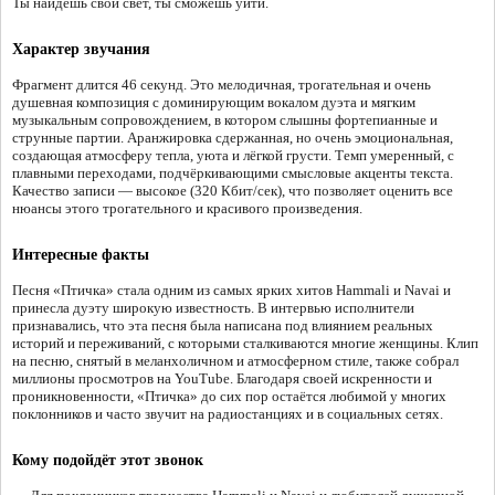
Ты найдешь свой свет, ты сможешь уйти.
Характер звучания
Фрагмент длится 46 секунд. Это мелодичная, трогательная и очень
душевная композиция с доминирующим вокалом дуэта и мягким
музыкальным сопровождением, в котором слышны фортепианные и
струнные партии. Аранжировка сдержанная, но очень эмоциональная,
создающая атмосферу тепла, уюта и лёгкой грусти. Темп умеренный, с
плавными переходами, подчёркивающими смысловые акценты текста.
Качество записи — высокое (320 Кбит/сек), что позволяет оценить все
нюансы этого трогательного и красивого произведения.
Интересные факты
Песня «Птичка» стала одним из самых ярких хитов Hammali и Navai и
принесла дуэту широкую известность. В интервью исполнители
признавались, что эта песня была написана под влиянием реальных
историй и переживаний, с которыми сталкиваются многие женщины. Клип
на песню, снятый в меланхоличном и атмосферном стиле, также собрал
миллионы просмотров на YouTube. Благодаря своей искренности и
проникновенности, «Птичка» до сих пор остаётся любимой у многих
поклонников и часто звучит на радиостанциях и в социальных сетях.
Кому подойдёт этот звонок