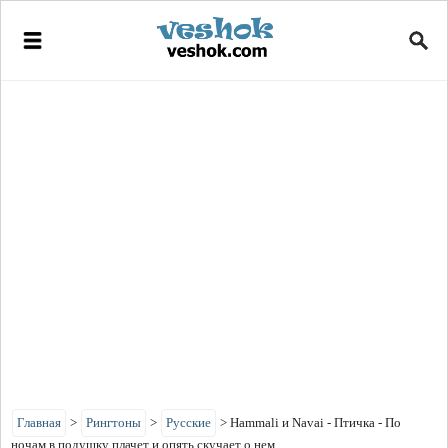
Главная
>
Рингтоны
>
Русские
>
Hammali и Navai - Птичка - По
ночам в подушку плачет и опять скучает о нем