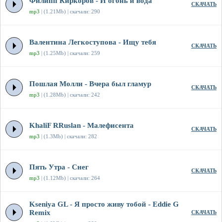
Филипп Киркоров - И огонь и вода
СКАЧАТЬ
mp3
| (1.21Mb) | скачали: 290
Валентина Легкоступова - Ищу тебя
СКАЧАТЬ
mp3
| (1.25Mb) | скачали: 259
Пошлая Молли - Вчера был гламур
СКАЧАТЬ
mp3
| (1.28Mb) | скачали: 242
KhaliF RRuslan - Малефисента
СКАЧАТЬ
mp3
| (1.3Mb) | скачали: 282
Пять Утра - Снег
СКАЧАТЬ
mp3
| (1.12Mb) | скачали: 264
Kseniya GL - Я просто живу тобой - Eddie G
Remix
СКАЧАТЬ