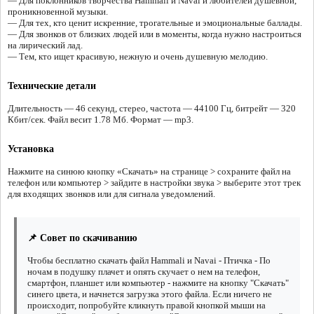
— Для поклонников творчества Hammali и Navai и любителей душевной,
проникновенной музыки.
— Для тех, кто ценит искренние, трогательные и эмоциональные баллады.
— Для звонков от близких людей или в моменты, когда нужно настроиться
на лирический лад.
— Тем, кто ищет красивую, нежную и очень душевную мелодию.
Технические детали
Длительность — 46 секунд, стерео, частота — 44100 Гц, битрейт — 320
Кбит/сек. Файл весит 1.78 Мб. Формат — mp3.
Установка
Нажмите на синюю кнопку «Скачать» на странице > сохраните файл на
телефон или компьютер > зайдите в настройки звука > выберите этот трек
для входящих звонков или для сигнала уведомлений.
📌 Совет по скачиванию
Чтобы бесплатно скачать файл Hammali и Navai - Птичка - По
ночам в подушку плачет и опять скучает о нем на телефон,
смартфон, планшет или компьютер - нажмите на кнопку "Скачать"
синего цвета, и начнется загрузка этого файла. Если ничего не
происходит, попробуйте кликнуть правой кнопкой мыши на