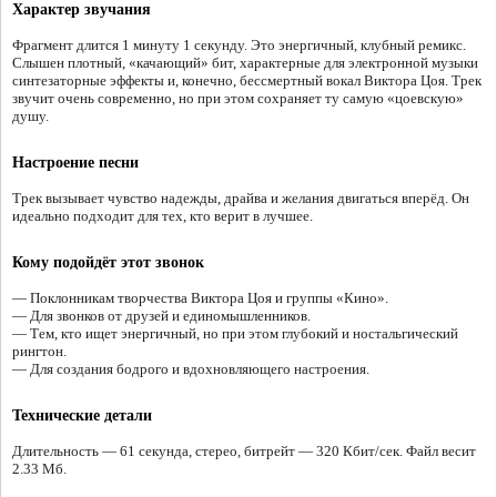
Характер звучания
Фрагмент длится 1 минуту 1 секунду. Это энергичный, клубный ремикс.
Слышен плотный, «качающий» бит, характерные для электронной музыки
синтезаторные эффекты и, конечно, бессмертный вокал Виктора Цоя. Трек
звучит очень современно, но при этом сохраняет ту самую «цоевскую»
душу.
Настроение песни
Трек вызывает чувство надежды, драйва и желания двигаться вперёд. Он
идеально подходит для тех, кто верит в лучшее.
Кому подойдёт этот звонок
— Поклонникам творчества Виктора Цоя и группы «Кино».
— Для звонков от друзей и единомышленников.
— Тем, кто ищет энергичный, но при этом глубокий и ностальгический
рингтон.
— Для создания бодрого и вдохновляющего настроения.
Технические детали
Длительность — 61 секунда, стерео, битрейт — 320 Кбит/сек. Файл весит
2.33 Мб.