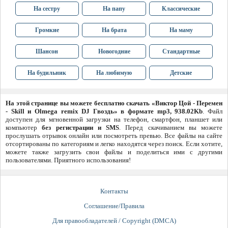
На сестру
На папу
Классические
Громкие
На брата
На маму
Шансон
Новогодние
Стандартные
На будильник
На любимую
Детские
На этой странице вы можете бесплатно скачать «Виктор Цой - Перемен
- Skill и Olmega remix DJ Гвоздь» в формате mp3, 938.02Kb
. Файл
доступен для мгновенной загрузки на телефон, смартфон, планшет или
компьютер
без регистрации и SMS
. Перед скачиванием вы можете
прослушать отрывок онлайн или посмотреть превью. Все файлы на сайте
отсортированы по категориям и легко находятся через поиск. Если хотите,
можете также загрузить свои файлы и поделиться ими с другими
пользователями. Приятного использования!
Контакты
Соглашение/Правила
Для правообладателей / Copyright (DMCA)