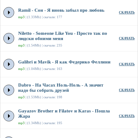
Ramil - Сон - Я вновь забыл про любовь
СКАЧАТЬ
mp3
| (1.33Mb) | скачали: 177
Niletto - Someone Like You - Просто так по
людски обними меня
СКАЧАТЬ
mp3
| (1.54Mb) | скачали: 235
Galibri и Mavik - Я как Федерико Феллини
СКАЧАТЬ
mp3
| (1.04Mb) | скачали: 163
Dabro - На Часах Ноль-Ноль - А значит
надо бы собрать друзей
СКАЧАТЬ
mp3
| (1.53Mb) | скачали: 198
Gayazov Brother и Filatov и Karas - Пошла
Жара
СКАЧАТЬ
mp3
| (1.34Mb) | скачали: 195