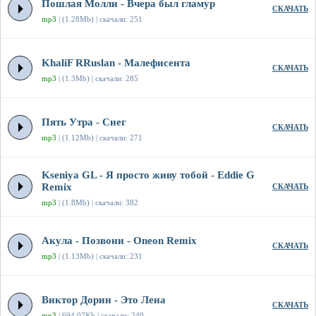
Пошлая Молли - Вчера был гламур
СКАЧАТЬ
mp3
| (1.28Mb) | скачали: 251
KhaliF RRuslan - Малефисента
СКАЧАТЬ
mp3
| (1.3Mb) | скачали: 285
Пять Утра - Снег
СКАЧАТЬ
mp3
| (1.12Mb) | скачали: 271
Kseniya GL - Я просто живу тобой - Eddie G
Remix
СКАЧАТЬ
mp3
| (1.8Mb) | скачали: 382
Акула - Позвони - Oneon Remix
СКАЧАТЬ
mp3
| (1.13Mb) | скачали: 231
Виктор Дорин - Это Лена
СКАЧАТЬ
mp3
| 694.07Kb | скачали: 240