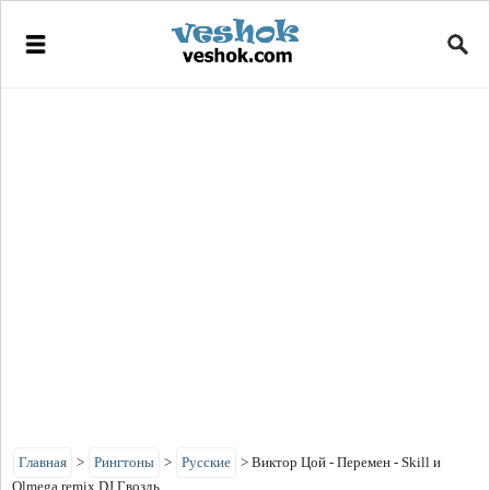
Главная
>
Рингтоны
>
Русские
>
Виктор Цой - Перемен - Skill и
Olmega remix DJ Гвоздь