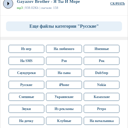
Gayazov Brother - Я Ты И Море
СКАЧАТЬ
mp3
| 938.02Kb | скачали: 158
Еще файлы категории "Русские"
Из игр
На любимого
Именные
На SMS
Рэп
Рок
Саундтреки
На сына
DubStep
Русские
iPhone
Nokia
Смешные
Украинские
Казахские
Звуки
Из рекламы
Ретро
На дочку
Клубные
На начальника