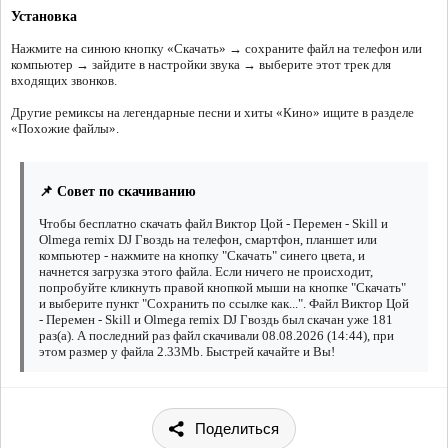
Установка
Нажмите на синюю кнопку «Скачать» → сохраните файл на телефон или
компьютер → зайдите в настройки звука → выберите этот трек для
входящих звонков.
Другие ремиксы на легендарные песни и хиты «Кино» ищите в разделе
«Похожие файлы».
📌 Совет по скачиванию
Чтобы бесплатно скачать файл Виктор Цой - Перемен - Skill и
Olmega remix DJ Гвоздь на телефон, смартфон, планшет или
компьютер - нажмите на кнопку "Скачать" синего цвета, и
начнется загрузка этого файла. Если ничего не происходит,
попробуйте кликнуть правой кнопкой мыши на кнопке "Скачать"
и выберите пункт "Сохранить по ссылке как...". Файл Виктор Цой
- Перемен - Skill и Olmega remix DJ Гвоздь был скачан уже 181
раз(а). А последний раз файл скачивали 08.08.2026 (14:44), при
этом размер у файла 2.33Mb. Быстрей качайте и Вы!
Поделиться