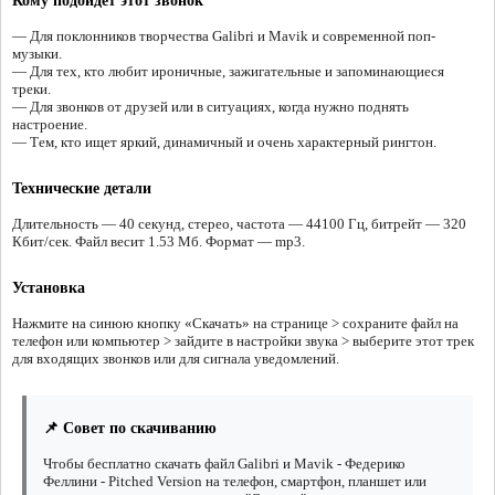
Кому подойдёт этот звонок
— Для поклонников творчества Galibri и Mavik и современной поп-
музыки.
— Для тех, кто любит ироничные, зажигательные и запоминающиеся
треки.
— Для звонков от друзей или в ситуациях, когда нужно поднять
настроение.
— Тем, кто ищет яркий, динамичный и очень характерный рингтон.
Технические детали
Длительность — 40 секунд, стерео, частота — 44100 Гц, битрейт — 320
Кбит/сек. Файл весит 1.53 Мб. Формат — mp3.
Установка
Нажмите на синюю кнопку «Скачать» на странице > сохраните файл на
телефон или компьютер > зайдите в настройки звука > выберите этот трек
для входящих звонков или для сигнала уведомлений.
📌 Совет по скачиванию
Чтобы бесплатно скачать файл Galibri и Mavik - Федерико
Феллини - Pitched Version на телефон, смартфон, планшет или