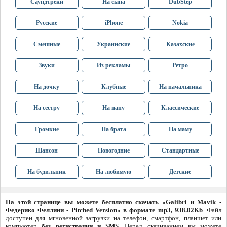
Саундтреки
На сына
DubStep
Русские
iPhone
Nokia
Смешные
Украинские
Казахские
Звуки
Из рекламы
Ретро
На дочку
Клубные
На начальника
На сестру
На папу
Классические
Громкие
На брата
На маму
Шансон
Новогодние
Стандартные
На будильник
На любимую
Детские
На этой странице вы можете бесплатно скачать «Galibri и Mavik -
Федерико Феллини - Pitched Version» в формате mp3, 938.02Kb
. Файл
доступен для мгновенной загрузки на телефон, смартфон, планшет или
компьютер
без регистрации и SMS
. Перед скачиванием вы можете