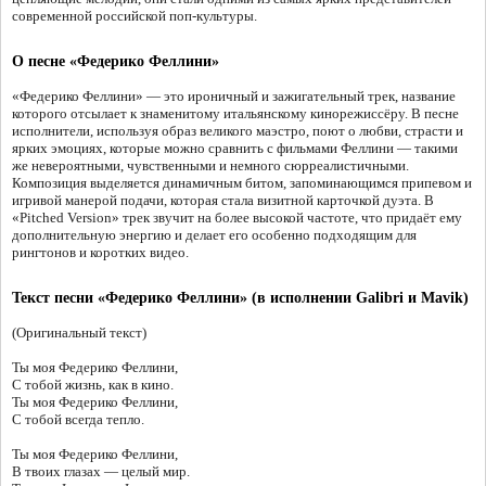
современной российской поп-культуры.
О песне «Федерико Феллини»
«Федерико Феллини» — это ироничный и зажигательный трек, название
которого отсылает к знаменитому итальянскому кинорежиссёру. В песне
исполнители, используя образ великого маэстро, поют о любви, страсти и
ярких эмоциях, которые можно сравнить с фильмами Феллини — такими
же невероятными, чувственными и немного сюрреалистичными.
Композиция выделяется динамичным битом, запоминающимся припевом и
игривой манерой подачи, которая стала визитной карточкой дуэта. В
«Pitched Version» трек звучит на более высокой частоте, что придаёт ему
дополнительную энергию и делает его особенно подходящим для
рингтонов и коротких видео.
Текст песни «Федерико Феллини» (в исполнении Galibri и Mavik)
(Оригинальный текст)
Ты моя Федерико Феллини,
С тобой жизнь, как в кино.
Ты моя Федерико Феллини,
С тобой всегда тепло.
Ты моя Федерико Феллини,
В твоих глазах — целый мир.