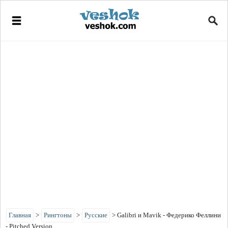
Главная
>
Рингтоны
>
Русские
>
Galibri и Mavik - Федерико Феллини
- Pitched Version