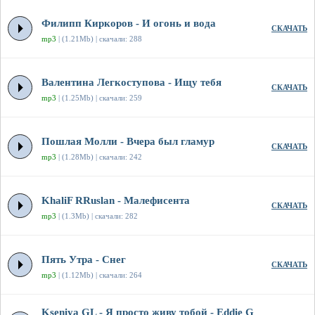
Филипп Киркоров - И огонь и вода
СКАЧАТЬ
mp3
| (1.21Mb) | скачали: 288
Валентина Легкоступова - Ищу тебя
СКАЧАТЬ
mp3
| (1.25Mb) | скачали: 259
Пошлая Молли - Вчера был гламур
СКАЧАТЬ
mp3
| (1.28Mb) | скачали: 242
KhaliF RRuslan - Малефисента
СКАЧАТЬ
mp3
| (1.3Mb) | скачали: 282
Пять Утра - Снег
СКАЧАТЬ
mp3
| (1.12Mb) | скачали: 264
Kseniya GL - Я просто живу тобой - Eddie G