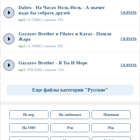
Dabro - На Часах Ноль-Ноль - А значит
надо бы собрать друзей
СКАЧАТЬ
mp3
| (1.53Mb) | скачали: 193
Gayazov Brother и Filatov и Karas - Пошла
Жара
СКАЧАТЬ
mp3
| (1.34Mb) | скачали: 192
Gayazov Brother - Я Ты И Море
СКАЧАТЬ
mp3
| 938.02Kb | скачали: 154
Еще файлы категории "Русские"
Из игр
На любимого
Именные
На SMS
Рэп
Рок