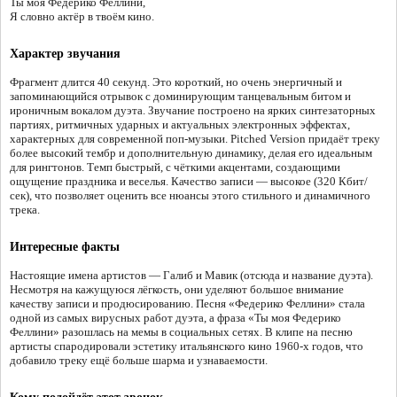
Ты моя Федерико Феллини,
Я словно актёр в твоём кино.
Характер звучания
Фрагмент длится 40 секунд. Это короткий, но очень энергичный и
запоминающийся отрывок с доминирующим танцевальным битом и
ироничным вокалом дуэта. Звучание построено на ярких синтезаторных
партиях, ритмичных ударных и актуальных электронных эффектах,
характерных для современной поп-музыки. Pitched Version придаёт треку
более высокий тембр и дополнительную динамику, делая его идеальным
для рингтонов. Темп быстрый, с чёткими акцентами, создающими
ощущение праздника и веселья. Качество записи — высокое (320 Кбит/
сек), что позволяет оценить все нюансы этого стильного и динамичного
трека.
Интересные факты
Настоящие имена артистов — Галиб и Мавик (отсюда и название дуэта).
Несмотря на кажущуюся лёгкость, они уделяют большое внимание
качеству записи и продюсированию. Песня «Федерико Феллини» стала
одной из самых вирусных работ дуэта, а фраза «Ты моя Федерико
Феллини» разошлась на мемы в социальных сетях. В клипе на песню
артисты спародировали эстетику итальянского кино 1960-х годов, что
добавило треку ещё больше шарма и узнаваемости.