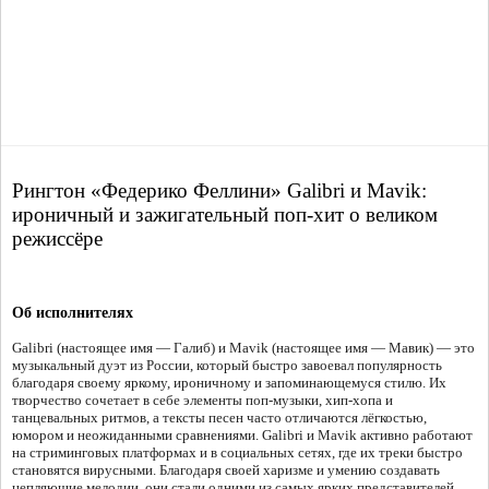
Рингтон «Федерико Феллини» Galibri и Mavik:
ироничный и зажигательный поп-хит о великом
режиссёре
Об исполнителях
Galibri (настоящее имя — Галиб) и Mavik (настоящее имя — Мавик) — это
музыкальный дуэт из России, который быстро завоевал популярность
благодаря своему яркому, ироничному и запоминающемуся стилю. Их
творчество сочетает в себе элементы поп-музыки, хип-хопа и
танцевальных ритмов, а тексты песен часто отличаются лёгкостью,
юмором и неожиданными сравнениями. Galibri и Mavik активно работают
на стриминговых платформах и в социальных сетях, где их треки быстро
становятся вирусными. Благодаря своей харизме и умению создавать
цепляющие мелодии, они стали одними из самых ярких представителей