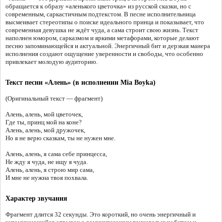
обращается к образу «аленького цветочка» из русской сказки, но с
современным, саркастичным подтекстом. В песне исполнительница
высмеивает стереотипы о поиске идеального принца и показывает, что
современная девушка не ждёт чуда, а сама строит свою жизнь. Текст
наполнен юмором, сарказмом и яркими метафорами, которые делают
песню запоминающейся и актуальной. Энергичный бит и дерзкая манера
исполнения создают ощущение уверенности и свободы, что особенно
привлекает молодую аудиторию.
Текст песни «Алень» (в исполнении Mia Boyka)
(Оригинальный текст — фрагмент)
Алень, алень, мой цветочек,
Где ты, принц мой на коне?
Алень, алень, мой дружочек,
Но я не верю сказкам, ты не нужен мне.
Алень, алень, я сама себе принцесса,
Не жду я чуда, не ищу я чуда.
Алень, алень, я строю мир сама,
И мне не нужна твоя похвала.
Характер звучания
Фрагмент длится 32 секунды. Это короткий, но очень энергичный и