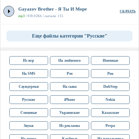
Gayazov Brother - Я Ты И Море
СКАЧАТЬ
mp3
| 938.02Kb | скачали: 155
Еще файлы категории "Русские"
Из игр
На любимого
Именные
На SMS
Рэп
Рок
Саундтреки
На сына
DubStep
Русские
iPhone
Nokia
Смешные
Украинские
Казахские
Звуки
Из рекламы
Ретро
На дочку
Клубные
На начальника