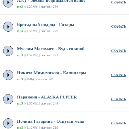
Алсу - Звезды поднимаются выше
СКАЧАТЬ
mp3
| (1.27Mb) | скачали: 266
Бригадный подряд - Гитары
СКАЧАТЬ
mp3
| (1.36Mb) | скачали: 276
Муслим Магомаев - Будь со мной
СКАЧАТЬ
mp3
| (1.52Mb) | скачали: 221
Никита Мимимижка - Капилляры
СКАЧАТЬ
mp3
| (1Mb) | скачали: 201
Паранойя - ALASKA PUFFER
СКАЧАТЬ
mp3
| (1.35Mb) | скачали: 244
Полина Гагарина - Отпусти меня
СКАЧАТЬ
mp3
| (1.12Mb) | скачали: 219