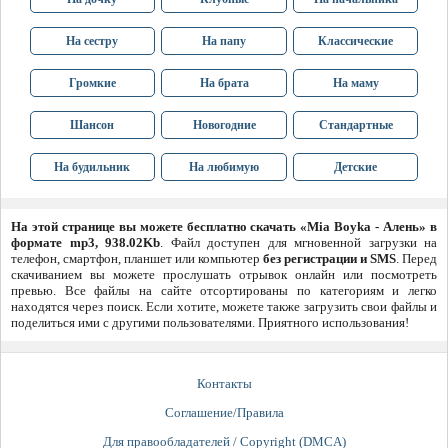
На сестру
На папу
Классические
Громкие
На брата
На маму
Шансон
Новогодние
Стандартные
На будильник
На любимую
Детские
На этой странице вы можете бесплатно скачать «Mia Boyka - Алень» в
формате mp3, 938.02Kb
. Файл доступен для мгновенной загрузки на
телефон, смартфон, планшет или компьютер
без регистрации и SMS
. Перед
скачиванием вы можете прослушать отрывок онлайн или посмотреть
превью. Все файлы на сайте отсортированы по категориям и легко
находятся через поиск. Если хотите, можете также загрузить свои файлы и
поделиться ими с другими пользователями. Приятного использования!
Контакты
Соглашение/Правила
Для правообладателей / Copyright (DMCA)