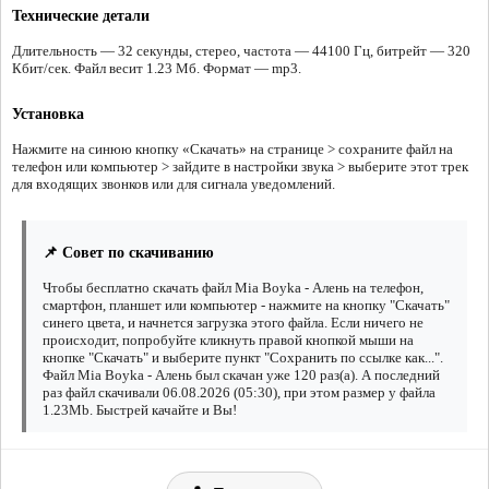
Технические детали
Длительность — 32 секунды, стерео, частота — 44100 Гц, битрейт — 320
Кбит/сек. Файл весит 1.23 Мб. Формат — mp3.
Установка
Нажмите на синюю кнопку «Скачать» на странице > сохраните файл на
телефон или компьютер > зайдите в настройки звука > выберите этот трек
для входящих звонков или для сигнала уведомлений.
📌 Совет по скачиванию
Чтобы бесплатно скачать файл Mia Boyka - Алень на телефон,
смартфон, планшет или компьютер - нажмите на кнопку "Скачать"
синего цвета, и начнется загрузка этого файла. Если ничего не
происходит, попробуйте кликнуть правой кнопкой мыши на
кнопке "Скачать" и выберите пункт "Сохранить по ссылке как...".
Файл Mia Boyka - Алень был скачан уже 120 раз(а). А последний
раз файл скачивали 06.08.2026 (05:30), при этом размер у файла
1.23Mb. Быстрей качайте и Вы!