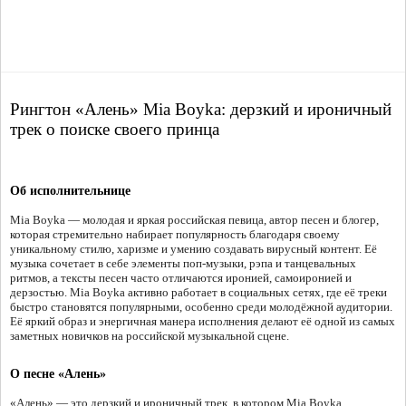
Рингтон «Алень» Mia Boyka: дерзкий и ироничный
трек о поиске своего принца
Об исполнительнице
Mia Boyka — молодая и яркая российская певица, автор песен и блогер,
которая стремительно набирает популярность благодаря своему
уникальному стилю, харизме и умению создавать вирусный контент. Её
музыка сочетает в себе элементы поп-музыки, рэпа и танцевальных
ритмов, а тексты песен часто отличаются иронией, самоиронией и
дерзостью. Mia Boyka активно работает в социальных сетях, где её треки
быстро становятся популярными, особенно среди молодёжной аудитории.
Её яркий образ и энергичная манера исполнения делают её одной из самых
заметных новичков на российской музыкальной сцене.
О песне «Алень»
«Алень» — это дерзкий и ироничный трек, в котором Mia Boyka