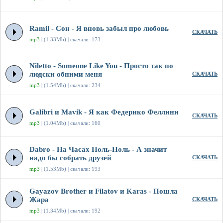
Ramil - Сон - Я вновь забыл про любовь
СКАЧАТЬ
mp3
| (1.33Mb) | скачали: 173
Niletto - Someone Like You - Просто так по
людски обними меня
СКАЧАТЬ
mp3
| (1.54Mb) | скачали: 234
Galibri и Mavik - Я как Федерико Феллини
СКАЧАТЬ
mp3
| (1.04Mb) | скачали: 160
Dabro - На Часах Ноль-Ноль - А значит
надо бы собрать друзей
СКАЧАТЬ
mp3
| (1.53Mb) | скачали: 193
Gayazov Brother и Filatov и Karas - Пошла
Жара
СКАЧАТЬ
mp3
| (1.34Mb) | скачали: 192