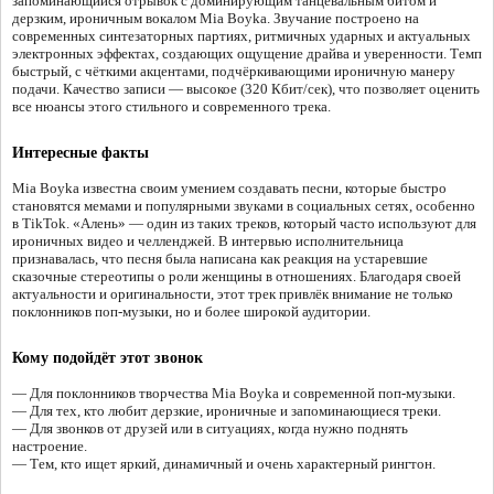
запоминающийся отрывок с доминирующим танцевальным битом и
дерзким, ироничным вокалом Mia Boyka. Звучание построено на
современных синтезаторных партиях, ритмичных ударных и актуальных
электронных эффектах, создающих ощущение драйва и уверенности. Темп
быстрый, с чёткими акцентами, подчёркивающими ироничную манеру
подачи. Качество записи — высокое (320 Кбит/сек), что позволяет оценить
все нюансы этого стильного и современного трека.
Интересные факты
Mia Boyka известна своим умением создавать песни, которые быстро
становятся мемами и популярными звуками в социальных сетях, особенно
в TikTok. «Алень» — один из таких треков, который часто используют для
ироничных видео и челленджей. В интервью исполнительница
признавалась, что песня была написана как реакция на устаревшие
сказочные стереотипы о роли женщины в отношениях. Благодаря своей
актуальности и оригинальности, этот трек привлёк внимание не только
поклонников поп-музыки, но и более широкой аудитории.
Кому подойдёт этот звонок
— Для поклонников творчества Mia Boyka и современной поп-музыки.
— Для тех, кто любит дерзкие, ироничные и запоминающиеся треки.
— Для звонков от друзей или в ситуациях, когда нужно поднять
настроение.
— Тем, кто ищет яркий, динамичный и очень характерный рингтон.