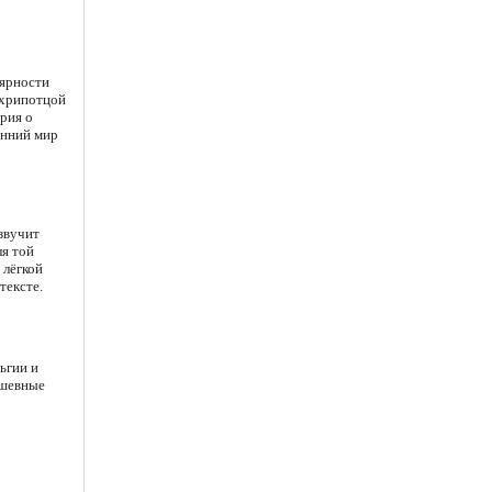
лярности
 хрипотцой
рия о
енний мир
 звучит
ля той
 лёгкой
тексте.
ьгии и
ушевные