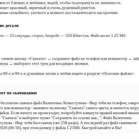
ков от близких и любимых людей, чтобы подчеркнуть их значимость.
 ищет красивый, лиричный и очень душевный рингтон.
ания спокойного, уютного и немного ностальгического настроения.
ие детали
ть — 33 секунды, стерео, битрейт — 320 Кбит/сек. Файл весит 1.25 Мб.
 синюю кнопку «Скачать» → сохраните файл на телефон или компьютер → зай
звука → выберите этот трек для входящих звонков.
ы 80-х и 90-х и душевные песни о любви ищите в разделе «Похожие файлы».
вет по скачиванию
бесплатно скачать файл Валентина Легкоступова - Ищу тебя на телефон, смарт
т или компьютер - нажмите на кнопку "Скачать" синего цвета, и начнется загру
файла. Если ничего не происходит, попробуйте кликнуть правой кнопкой мыши
 "Скачать" и выберите пункт "Сохранить по ссылке как...". Файл Валентина
тупова - Ищу тебя был скачан уже 258 раз(а). А последний раз файл скачивали
2026 (06:50), при этом размер у файла 1.25Mb. Быстрей качайте и Вы!