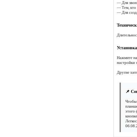
— Для звон
— Тем, кто
— Для созд
Техническ
Длительнос
Установка
Нажмите на
настройки 
Другие хит
📌 Со
Чтобы 
планше
этого 
кнопке
Легкос
06.08.