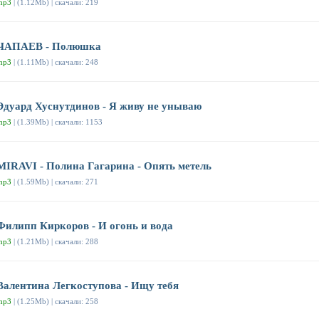
mp3
| (1.12Mb) | скачали: 219
ЧАПАЕВ - Полюшка
mp3
| (1.11Mb) | скачали: 248
Эдуард Хуснутдинов - Я живу не унываю
mp3
| (1.39Mb) | скачали: 1153
MIRAVI - Полина Гагарина - Опять метель
mp3
| (1.59Mb) | скачали: 271
Филипп Киркоров - И огонь и вода
mp3
| (1.21Mb) | скачали: 288
Валентина Легкоступова - Ищу тебя
mp3
| (1.25Mb) | скачали: 258