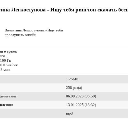
ина Легкоступова - Ищу тебя рингтон скачать бес
Валентина Легкоступова - Ищу тебя
прослушать онлайн
я о трэке:
reo
4100 Гц
0 Кбит/сек.
33 мин
1.25Mb
258 раз(а)
качивание:
06.08.2026 (06:50)
вления:
13.01.2025 (13:32)
mp3