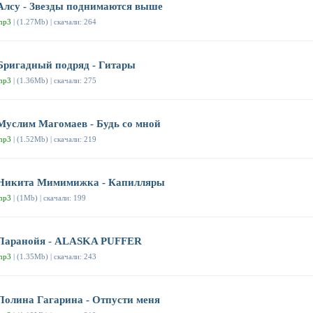
Алсу - Звезды поднимаются выше
mp3
| (1.27Mb) | скачали: 264
Бригадный подряд - Гитары
mp3
| (1.36Mb) | скачали: 275
Муслим Магомаев - Будь со мной
mp3
| (1.52Mb) | скачали: 219
Никита Мимимижка - Капилляры
mp3
| (1Mb) | скачали: 199
Паранойя - ALASKA PUFFER
mp3
| (1.35Mb) | скачали: 243
Полина Гагарина - Отпусти меня