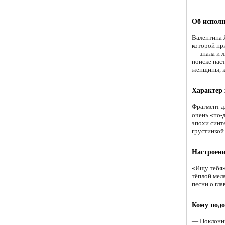
Об исполн
Валентина 
которой пр
— знала и 
поиске нас
женщины, ко
Характер
Фрагмент дл
очень «по-
эпохи синт
грустинкой.
Настроени
«Ищу тебя»
тёплой мел
песни о гла
Кому подо
— Поклонни