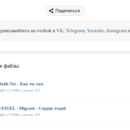
Поделиться
дписывайтесь на veshok в
VK
,
Telegram
,
Youtube
,
Instagram
е файлы
Bahh Tee - Как ты там
mp3
| (1.13Mb) | скачали: 263
VEIGEL - Migrant - Сердце отдай
mp3
| (1.55Mb) | скачали: 319