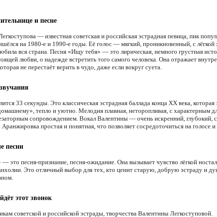
ительнице и песне
Легкоступова — известная советская и российская эстрадная певица, пик попу
ишёлся на 1980-е и 1990-е годы. Её голос — мягкий, проникновенный, с лёгкой
любила вся страна. Песня «Ищу тебя» — это лирическая, немного грустная исто
тоящей любви, о надежде встретить того самого человека. Она отражает внутр
торая не перестаёт верить в чудо, даже если вокруг суета.
 звучания
ится 33 секунды. Это классическая эстрадная баллада конца XX века, которая
домашнему», тепло и уютно. Мелодия плавная, неторопливая, с характерным д
езаторным сопровождением. Вокал Валентины — очень искренний, глубокий, с
 Аранжировка простая и понятная, что позволяет сосредоточиться на голосе и 
е песни
 — это песня-признание, песня-ожидание. Она вызывает чувство лёгкой ностал
анхолии. Это отличный выбор для тех, кто ценит старую, добрую эстраду и д
вном.
йдёт этот звонок
кам советской и российской эстрады, творчества Валентины Легкоступовой.