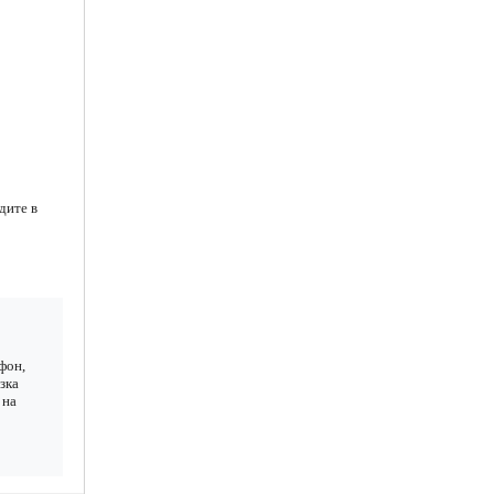
дите в
фон,
зка
 на