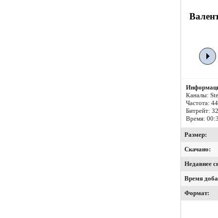
Валент
Информаци
Каналы: Ste
Частота: 4
Битрейт:
32
Время: 00:
Размер:
Скачано:
Недавнее с
Время доба
Формат: