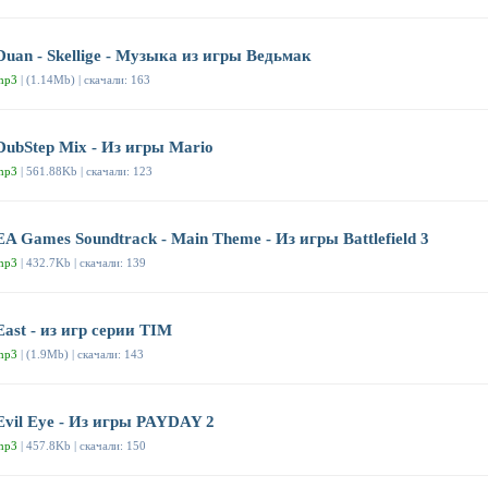
Duan - Skellige - Музыка из игры Ведьмак
mp3
| (1.14Mb) | скачали: 163
DubStep Mix - Из игры Mario
mp3
| 561.88Kb | скачали: 123
EA Games Soundtrack - Main Theme - Из игры Battlefield 3
mp3
| 432.7Kb | скачали: 139
East - из игр серии TIM
mp3
| (1.9Mb) | скачали: 143
Evil Eye - Из игры PAYDAY 2
mp3
| 457.8Kb | скачали: 150