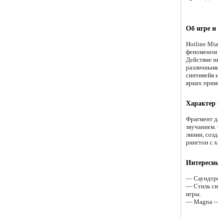
Об игре и
Hotline Mi
феноменом 
Действие и
различными
синтивейв 
ярких приме
Характер
Фрагмент д
звучанием.
линии, соз
рингтон с х
Интересн
— Саундтре
— Стиль си
игры.
— Magna — 