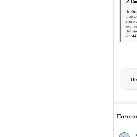
📌 Со
Чтобы 
планше
этого 
кнопке
Hotlin
(21:44
По
Похожи