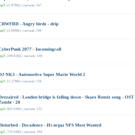
mp3
| (1.87Mb) | скачали: 167
CRWFRD - Angry birdz - drip
mp3
| (2.06Mb) | скачали: 140
CyberPunk 2077 - Incomingcall
mp3
| 248.61Kb | скачали: 148
DJ NK3 - Automotivo Super Mario World 2
mp3
| (1.27Mb) | скачали: 126
Dezzaired - London bridge is falling down - Skaex Remix song - OST
Zombi - 20
mp3
| 962.63Kb | скачали: 132
Disturbed - Decadence - Из игры NFS Most Wanted
mp3
| 710.04Kb | скачали: 194