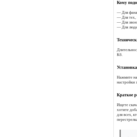
Кому подо
— Для фана
— Для тех,
— Для звон
— Для люде
Техническ
Длительнос
Кб.
Установка
Нажмите на
настройки 
Краткое р
Ищете скача
хотите доб
для всех, 
перестрелка