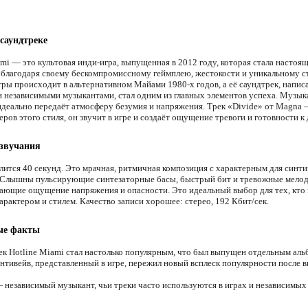
 саундтреке
ami — это культовая инди-игра, выпущенная в 2012 году, которая стала настоя
благодаря своему бескомпромиссному геймплею, жестокости и уникальному с
гры происходит в альтернативном Майами 1980-х годов, а её саундтрек, напи
 независимыми музыкантами, стал одним из главных элементов успеха. Музыка
идеально передаёт атмосферу безумия и напряжения. Трек «Divide» от Magna 
ров этого стиля, он звучит в игре и создаёт ощущение тревоги и готовности к
 звучания
лится 40 секунд. Это мрачная, ритмичная композиция с характерным для синти
 Слышны пульсирующие синтезаторные басы, быстрый бит и тревожные мело
дающие ощущение напряжения и опасности. Это идеальный выбор для тех, кто
арактером и стилем. Качество записи хорошее: стерео, 192 Кбит/сек.
ые факты
к Hotline Miami стал настолько популярным, что был выпущен отдельным аль
нтивейв, представленный в игре, пережил новый всплеск популярности после 
независимый музыкант, чьи треки часто используются в играх и независимых