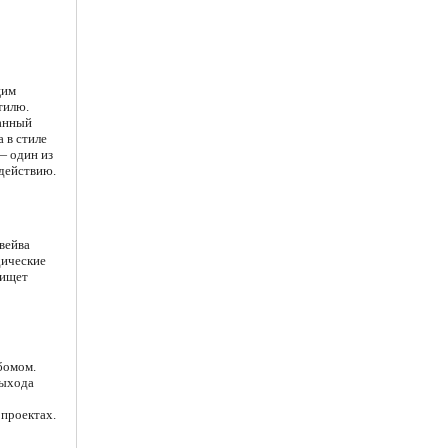
щим
тилю.
санный
 в стиле
— один из
 действию.
вейва
дические
 ищет
бомом.
выхода
 проектах.