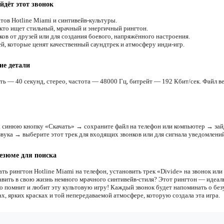
йдёт этот звонок
тов Hotline Miami и синтивейв-культуры.
 кто ищет стильный, мрачный и энергичный рингтон.
ков от друзей или для создания боевого, напряжённого настроения.
й, которые ценят качественный саундтрек и атмосферу инди-игр.
ие детали
ть — 40 секунд, стерео, частота — 48000 Гц, битрейт — 192 Кбит/сек. Файл в
 синюю кнопку «Скачать» → сохраните файл на телефон или компьютер → зай
звука → выберите этот трек для входящих звонков или для сигнала уведомлений
езюме для поиска
ть рингтон Hotline Miami на телефон, установить трек «Divide» на звонок или
авить в свою жизнь немного мрачного синтивейв-стиля? Этот рингтон — идеа
кто помнит и любит эту культовую игру! Каждый звонок будет напоминать о бе
х, ярких красках и той непередаваемой атмосфере, которую создала эта игра.