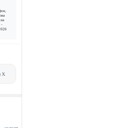
фон,
зка
 на
 -
2026
и
X