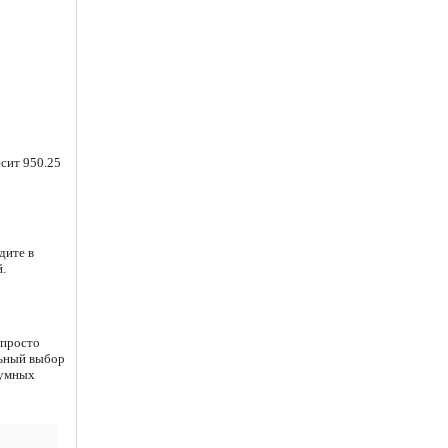
есит 950.25
дите в
.
 просто
льный выбор
зумных