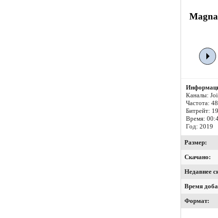
Magna 
Информаци
Каналы: Join
Частота: 4
Битрейт:
19
Время: 00:
Год: 2019
Размер:
Скачано:
Недавнее с
Время доба
Формат: