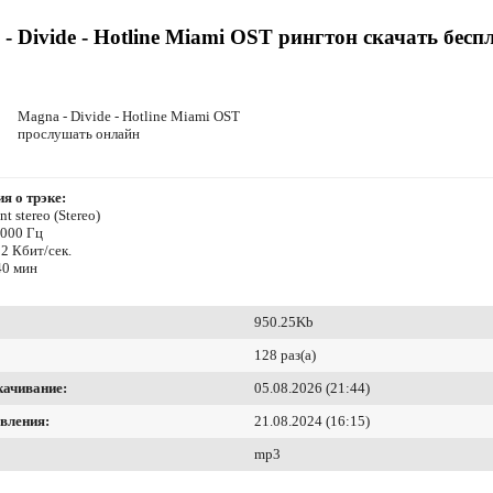
- Divide - Hotline Miami OST рингтон скачать бесп
Magna - Divide - Hotline Miami OST
прослушать онлайн
я о трэке:
t stereo (Stereo)
8000 Гц
2 Кбит/сек.
40 мин
950.25Kb
128 раз(а)
качивание:
05.08.2026 (21:44)
вления:
21.08.2024 (16:15)
mp3