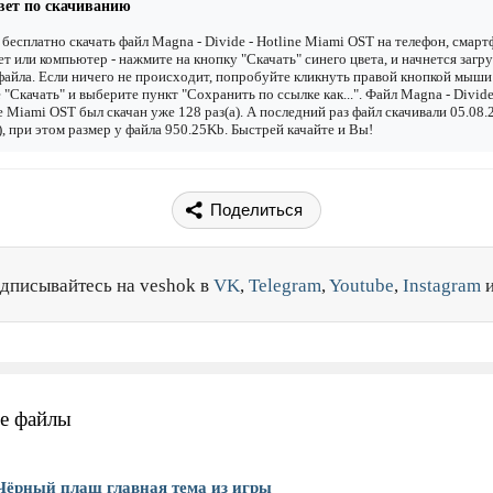
вет по скачиванию
бесплатно скачать файл Magna - Divide - Hotline Miami OST на телефон, смарт
т или компьютер - нажмите на кнопку "Скачать" синего цвета, и начнется загру
файла. Если ничего не происходит, попробуйте кликнуть правой кнопкой мыши
 "Скачать" и выберите пункт "Сохранить по ссылке как...". Файл Magna - Divide
e Miami OST был скачан уже 128 раз(а). А последний раз файл скачивали 05.08.
), при этом размер у файла 950.25Kb. Быстрей качайте и Вы!
Поделиться
дписывайтесь на veshok в
VK
,
Telegram
,
Youtube
,
Instagram
е файлы
Чёрный плащ главная тема из игры