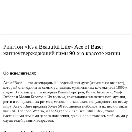
Рингтон «It's a Beautiful Life» Ace of Base:
жизнеутверждающий гимн 90-х о красоте жизни
Об исполнителях
Ace of Base — это легендарный шведский поп-дуэт (изначально квартет),
который стал одним из самых успешных музыкальных коллективов 1990-х
годов. В состав группы входили Йенни Берггрен, Йонас Берггрен, Ульф
Экберг и Малин Берггрен. Их музыка, сочетающая элементы поп-музыки,
регги и танцевальных ритмов, мгновенно завоевала популярность по всему
миру. Ace of Base продали более 50 миллионов альбомов, а их песни, такие
как «All That She Wants», «The Sign» и «It's a Beautiful Life», стали
настоящими гимнами целого поколения, до сих пор оставаясь любимыми у
слушателей разных возрастов.