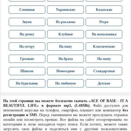
Смешные
Украинские
Казахские
Звуки
Из рекламы
Ретро
На дочку
Клубные
На начальника
На сестру
На папу
Классические
Громкие
На брата
На маму
Шансон
Новогодние
Стандартные
На будильник
На любимую
Детские
На этой странице вы можете бесплатно скачать «ACE OF BASE - IT A
BEAUTIFUL LIFE» в формате mp3, (1.48Mb)
. Файл доступен для
мгновенной загрузки на телефон, смартфон, планшет или компьютер
без
регистрации и SMS
. Перед скачиванием вы можете прослушать отрывок
онлайн или посмотреть превью. Все файлы на сайте отсортированы по
категориям и легко находятся через поиск. Если хотите, можете также
загрузить свои файлы и поделиться ими с другими пользователями.