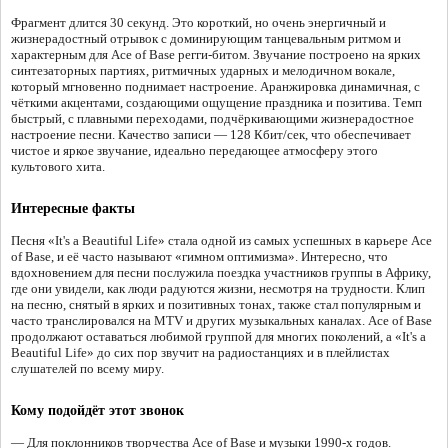
Фрагмент длится 30 секунд. Это короткий, но очень энергичный и
жизнерадостный отрывок с доминирующим танцевальным ритмом и
характерным для Ace of Base регги-битом. Звучание построено на ярких
синтезаторных партиях, ритмичных ударных и мелодичном вокале,
который мгновенно поднимает настроение. Аранжировка динамичная, с
чёткими акцентами, создающими ощущение праздника и позитива. Темп
быстрый, с плавными переходами, подчёркивающими жизнерадостное
настроение песни. Качество записи — 128 Кбит/сек, что обеспечивает
чистое и яркое звучание, идеально передающее атмосферу этого
культового хита.
Интересные факты
Песня «It's a Beautiful Life» стала одной из самых успешных в карьере Ace
of Base, и её часто называют «гимном оптимизма». Интересно, что
вдохновением для песни послужила поездка участников группы в Африку,
где они увидели, как люди радуются жизни, несмотря на трудности. Клип
на песню, снятый в ярких и позитивных тонах, также стал популярным и
часто транслировался на MTV и других музыкальных каналах. Ace of Base
продолжают оставаться любимой группой для многих поколений, а «It's a
Beautiful Life» до сих пор звучит на радиостанциях и в плейлистах
слушателей по всему миру.
Кому подойдёт этот звонок
— Для поклонников творчества Ace of Base и музыки 1990-х годов.