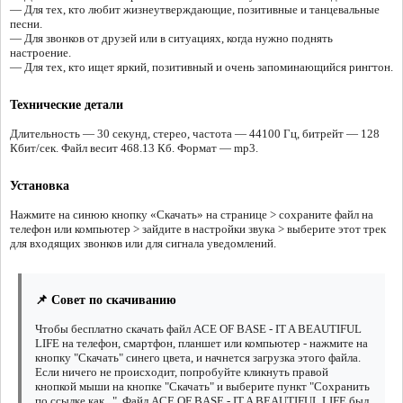
— Для тех, кто любит жизнеутверждающие, позитивные и танцевальные
песни.
— Для звонков от друзей или в ситуациях, когда нужно поднять
настроение.
— Для тех, кто ищет яркий, позитивный и очень запоминающийся рингтон.
Технические детали
Длительность — 30 секунд, стерео, частота — 44100 Гц, битрейт — 128
Кбит/сек. Файл весит 468.13 Кб. Формат — mp3.
Установка
Нажмите на синюю кнопку «Скачать» на странице > сохраните файл на
телефон или компьютер > зайдите в настройки звука > выберите этот трек
для входящих звонков или для сигнала уведомлений.
📌 Совет по скачиванию
Чтобы бесплатно скачать файл ACE OF BASE - IT A BEAUTIFUL
LIFE на телефон, смартфон, планшет или компьютер - нажмите на
кнопку "Скачать" синего цвета, и начнется загрузка этого файла.
Если ничего не происходит, попробуйте кликнуть правой
кнопкой мыши на кнопке "Скачать" и выберите пункт "Сохранить
по ссылке как...". Файл ACE OF BASE - IT A BEAUTIFUL LIFE был