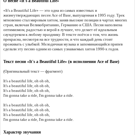
О песне «It's a Beautiful Life»
«It's a Beautiful Life» — это одна из самых известных и
жизнеутверждающих песен Ace of Base, выпущенная в 1995 году. Трек
мгновенно стал мировым хитом, заняв высокие позиции в чартах многих
стран, включая Великобританию, Германию и США. Песня наполнена
оптимизмом, радостью и верой в лучшее, что делает её идеальным
саундтреком к любому празднику. В тексте поётся о том, что жизнь
прекрасна, несмотря на все трудности, и что каждый день стоит
проживать с улыбкой. Мелодичная музыка и запоминающийся припев
сделали эту песню одним из самых узнаваемых хитов 1990-х годов.
Текст песни «It's a Beautiful Life» (в исполнении Ace of Base)
(Оригинальный текст — фрагмент)
It's a beautiful life, oh oh oh,
It's a beautiful life, oh oh oh,
It's a beautiful life, oh oh oh,
I'm gonna take a ride, I'm gonna take a ride.
It's a beautiful life, oh oh oh,
It's a beautiful life, oh oh oh,
It's a beautiful life, oh oh oh,
I'm gonna take a ride, I'm gonna take a ride.
Характер звучания