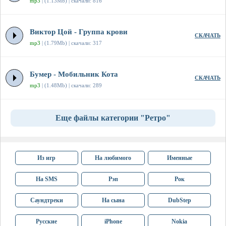
mp3
| (1.13Mb) | скачали: 816
Виктор Цой - Группа крови
СКАЧАТЬ
mp3
| (1.79Mb) | скачали: 317
Бумер - Мобильник Кота
СКАЧАТЬ
mp3
| (1.48Mb) | скачали: 289
Еще файлы категории "Ретро"
Из игр
На любимого
Именные
На SMS
Рэп
Рок
Саундтреки
На сына
DubStep
Русские
iPhone
Nokia