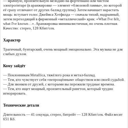
— мрачную, пронзительную мелодию на фортепиано или чистом
электрогитаре (в аранжировке — элемент «блюзовой гаммы», по которой
её сразу отличают от других баллад группы). Затем начинает нарастать
мощь: вступает голос Джеймса Хэтфилда — сначала тихий, надрывный,
затем переходящий в фирменный «металлический» крик: «What I've felt,
what I've known…». Аранжировка минималистичная, но очень плотная.
Качество: стерео, 128 Кбит/сек.
Характер
Трагичный, бунтарский, очень мощный эмоционально. Эта музыка не для
слабых духом.
Кому зайдёт
— Поклонникам Metallica, тяжёлого рока и метал-баллад.
— Тем, кто чувствует себя «непрощённым» обществом или своей судьбой.
— Для звонков от друзей, с которыми вы пережили трудные времена.
— Тем, кто ищет мощный, пронзительный рингтон, который трудно
игнорировать.
Технические детали
Длительность — 41 секунда, стерео, битрейт — 128 Кбит/сек. Файл весит
651 Кб.