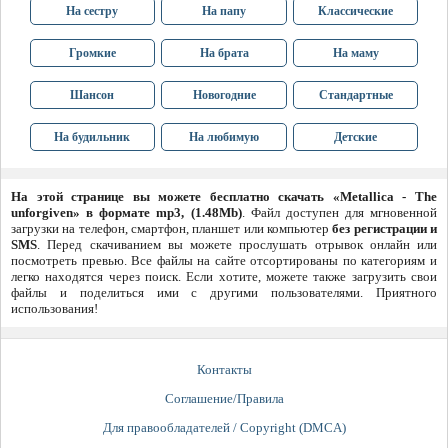
На сестру
На папу
Классические
Громкие
На брата
На маму
Шансон
Новогодние
Стандартные
На будильник
На любимую
Детские
На этой странице вы можете бесплатно скачать «Metallica - The
unforgiven» в формате mp3, (1.48Mb)
. Файл доступен для мгновенной
загрузки на телефон, смартфон, планшет или компьютер
без регистрации и
SMS
. Перед скачиванием вы можете прослушать отрывок онлайн или
посмотреть превью. Все файлы на сайте отсортированы по категориям и
легко находятся через поиск. Если хотите, можете также загрузить свои
файлы и поделиться ими с другими пользователями. Приятного
использования!
Контакты
Соглашение/Правила
Для правообладателей / Copyright (DMCA)