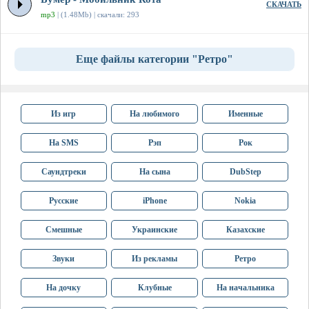
СКАЧАТЬ
mp3
| (1.48Mb) | скачали: 293
Еще файлы категории "Ретро"
Из игр
На любимого
Именные
На SMS
Рэп
Рок
Саундтреки
На сына
DubStep
Русские
iPhone
Nokia
Смешные
Украинские
Казахские
Звуки
Из рекламы
Ретро
На дочку
Клубные
На начальника