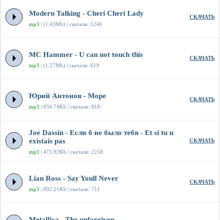
Modern Talking - Cheri Cheri Lady
СКАЧАТЬ
mp3
| (1.43Mb) | скачали: 1246
MC Hammer - U can not touch this
СКАЧАТЬ
mp3
| (1.27Mb) | скачали: 619
Юрий Антонов - Море
СКАЧАТЬ
mp3
| 934.74Kb | скачали: 918
Joe Dassin - Если б не было тебя - Et si tu n
existais pas
СКАЧАТЬ
mp3
| 473.92Kb | скачали: 2258
Lian Ross - Say Youll Never
СКАЧАТЬ
mp3
| 892.21Kb | скачали: 711
Metallica - The unforgiven