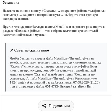
Установка
Нажмите на синюю кнопку «Скачать» → сохраните файл на телефон или
компьютер → зайдите в настройки звука → выберите этот трек для
входящих звонков.
Другие легендарные баллады и хиты Metallica и мирового рока ищите в
разделе «Похожие файлы» — там собрана коллекция для ценителей
качественной тяжёлой музыки.
📌 Совет по скачиванию
Чтобы бесплатно скачать файл Metallica - The unforgiven на
телефон, смартфон, планшет или компьютер - нажмите на кнопку
"Скачать" синего цвета, и начнется загрузка этого файла. Если
ничего не происходит, попробуйте кликнуть правой кнопкой
мыши на кнопке "Скачать" и выберите пункт "Сохранить по
ссылке как...". Файл Metallica - The unforgiven был скачан уже
1824 раз(а). А последний раз файл скачивали 07.08.2026 (21:20),
при этом размер у файла 651.47Kb. Быстрей качайте и Вы!
Поделиться