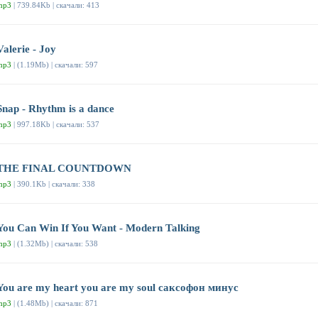
mp3
| 739.84Kb | скачали: 413
Valerie - Joy
mp3
| (1.19Mb) | скачали: 597
Snap - Rhythm is a dance
mp3
| 997.18Kb | скачали: 537
THE FINAL COUNTDOWN
mp3
| 390.1Kb | скачали: 338
You Can Win If You Want - Modern Talking
mp3
| (1.32Mb) | скачали: 538
You are my heart you are my soul саксофон минус
mp3
| (1.48Mb) | скачали: 871