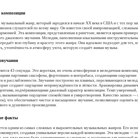
и композиции
 музыкальный жанр, который зародился в начале XX века в США и с тех пор за
лионов слушателей по всему миру. Он известен своей импровизацией, сложны
гармонией. Эта композиция, представленная в рингтоне, является ярким пример
ого джазового звучания. Мелодия, наполненная изысканными инструментальн
ередаёт всю глубину и красоту этого жанра. Она идеально подходит для тех, к
ть, утончённость и атмосферу уюта, которую создаёт живая музыка.
 звучания
лится 43 секунды. Это короткая, но очень атмосферная и мелодичная композиц
ими партиями саксофона, фортепиано и контрабаса, создающими ощущение 
ти и расслабленности. Звучание построено на плавных, переливающихся мело
торые создают ощущение непринуждённости и лёгкости. Аранжировка динамич
центами, подчёркивающими джазовый характер композиции. Темп умеренный,
, вызывающими ощущение спокойствия и умиротворения. Качество записи — 
сек), что обеспечивает чистое и насыщенное звучание, позволяющее оценить в
ивого и душевного произведения.
ые факты
ется одним из самых сложных и выразительных музыкальных жанров. Его исп
овизируют, создавая уникальные версии каждой композиции. Эта мелодия — 
о, как джаз может быть одновременно и сложным, и доступным для широкой а