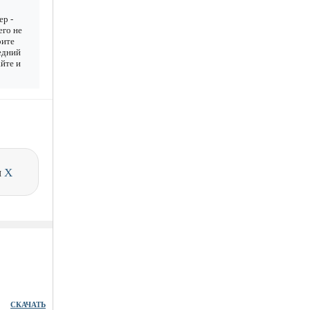
ер -
его не
рите
ледний
айте и
и
X
СКАЧАТЬ