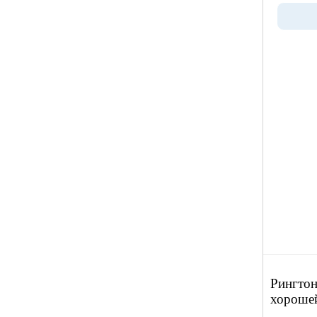
Рингтон
хороше