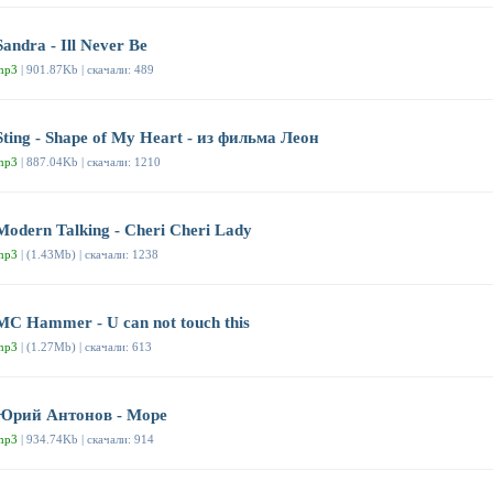
Sandra - Ill Never Be
mp3
| 901.87Kb | скачали: 489
Sting - Shape of My Heart - из фильма Леон
mp3
| 887.04Kb | скачали: 1210
Modern Talking - Cheri Cheri Lady
mp3
| (1.43Mb) | скачали: 1238
MC Hammer - U can not touch this
mp3
| (1.27Mb) | скачали: 613
Юрий Антонов - Море
mp3
| 934.74Kb | скачали: 914