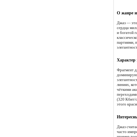
О жанре 
Джаз — это
сердца мил
и богатой 
классическ
партиями, п
элегантнос
Характер
Фрагмент д
доминирующ
элегантнос
линиях, ко
чёткими ак
переходами
(320 Кбит/
этого крас
Интересн
Джаз счита
часто импр
пример тог