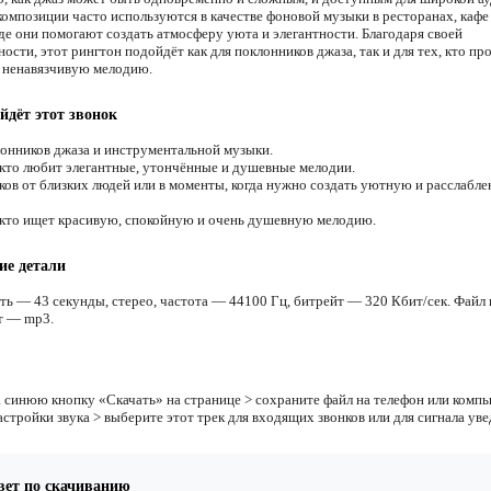
омпозиции часто используются в качестве фоновой музыки в ресторанах, кафе
где они помогают создать атмосферу уюта и элегантности. Благодаря своей
ости, этот рингтон подойдёт как для поклонников джаза, так и для тех, кто пр
 ненавязчивую мелодию.
йдёт этот звонок
онников джаза и инструментальной музыки.
 кто любит элегантные, утончённые и душевные мелодии.
ков от близких людей или в моменты, когда нужно создать уютную и расслабл
 кто ищет красивую, спокойную и очень душевную мелодию.
ие детали
ть — 43 секунды, стерео, частота — 44100 Гц, битрейт — 320 Кбит/сек. Файл 
т — mp3.
 синюю кнопку «Скачать» на странице > сохраните файл на телефон или компь
астройки звука > выберите этот трек для входящих звонков или для сигнала ув
вет по скачиванию