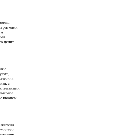
воевал
ми ритмами
ом
ыми
то ценит
ия с
уюта,
дических
ная, с
 с плавными
высокое
се нюансы
олнители
отличный
удитории.