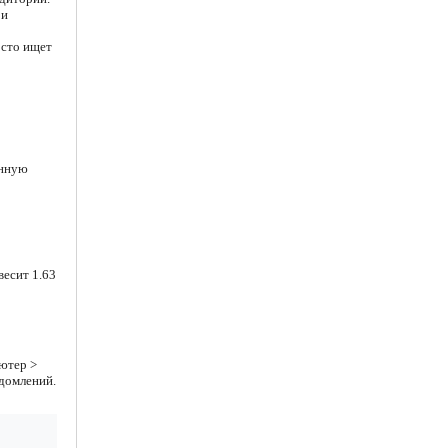
 и
осто ищет
енную
весит 1.63
ютер >
едомлений.