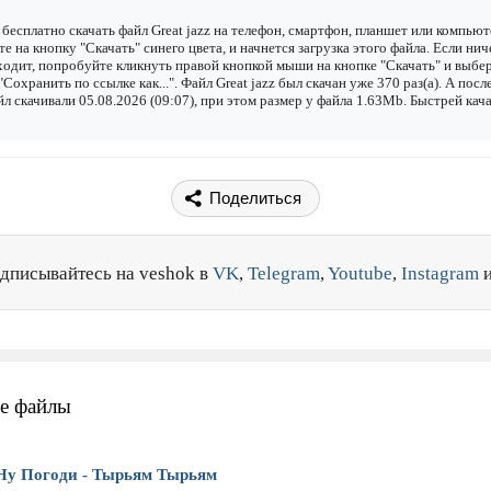
бесплатно скачать файл Great jazz на телефон, смартфон, планшет или компьют
е на кнопку "Скачать" синего цвета, и начнется загрузка этого файла. Если нич
одит, попробуйте кликнуть правой кнопкой мыши на кнопке "Скачать" и выбе
"Сохранить по ссылке как...". Файл Great jazz был скачан уже 370 раз(а). А пос
йл скачивали 05.08.2026 (09:07), при этом размер у файла 1.63Mb. Быстрей кач
Поделиться
дписывайтесь на veshok в
VK
,
Telegram
,
Youtube
,
Instagram
е файлы
Ну Погоди - Тырьям Тырьям