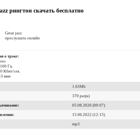
jazz рингтон скачать бесплатно
Great jazz
прослушать онлайн
я о трэке:
reo
4100 Гц
0 Кбит/сек.
43 мин
1.63Mb
370 раз(а)
качивание:
05.08.2026 (09:07)
вления:
15.06.2022 (12:15)
mp3