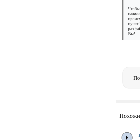
Чтобы 
нажмит
происх
пункт 
раз фа
Вы!
По
Похожи