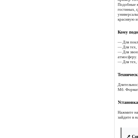
Подобные к
гостиных, 
универсальн
красивую и
Кому подо
— Для покл
— Для тех,
— Для звон
атмосферу.
— Для тех,
Техническ
Длительнос
Мб. Форма
Установка
Нажмите на
зайдите в н
📌 Со