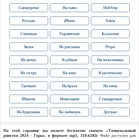
Саундтреки
На сына
DubStep
Русские
iPhone
Nokia
Смешные
Украинские
Казахские
Звуки
Из рекламы
Ретро
На дочку
Клубные
На начальника
На сестру
На папу
Классические
Громкие
На брата
На маму
Шансон
Новогодние
Стандартные
На будильник
На любимую
Детские
На этой странице вы можете бесплатно скачать «Танцевальный
рингтон 2024 - Горы» в формате mp3, 310.62Kb
. Файл доступен для