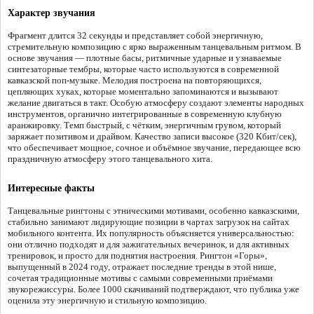
Характер звучания
Фрагмент длится 32 секунды и представляет собой энергичную,
стремительную композицию с ярко выраженным танцевальным ритмом. В
основе звучания — плотные басы, ритмичные ударные и узнаваемые
синтезаторные тембры, которые часто используются в современной
кавказской поп-музыке. Мелодия построена на повторяющихся,
цепляющих хуках, которые моментально запоминаются и вызывают
желание двигаться в такт. Особую атмосферу создают элементы народных
инструментов, органично интегрированные в современную клубную
аранжировку. Темп быстрый, с чётким, энергичным грувом, который
заряжает позитивом и драйвом. Качество записи высокое (320 Кбит/сек),
что обеспечивает мощное, сочное и объёмное звучание, передающее всю
праздничную атмосферу этого танцевального хита.
Интересные факты
Танцевальные рингтоны с этническими мотивами, особенно кавказскими,
стабильно занимают лидирующие позиции в чартах загрузок на сайтах
мобильного контента. Их популярность объясняется универсальностью:
они отлично подходят и для зажигательных вечеринок, и для активных
тренировок, и просто для поднятия настроения. Рингтон «Горы»,
выпущенный в 2024 году, отражает последние тренды в этой нише,
сочетая традиционные мотивы с самыми современными приёмами
звукорежиссуры. Более 1000 скачиваний подтверждают, что публика уже
оценила эту энергичную и стильную композицию.