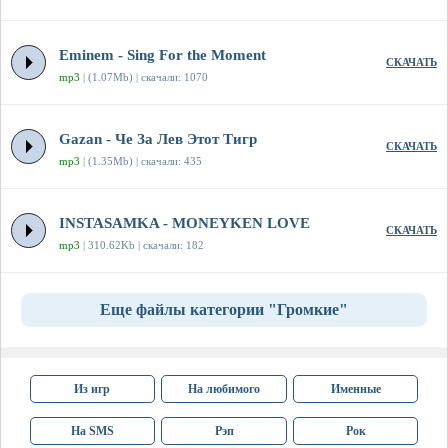
Eminem - Sing For the Moment
СКАЧАТЬ
mp3
| (1.07Mb) | скачали: 1070
Gazan - Че За Лев Этот Тигр
СКАЧАТЬ
mp3
| (1.35Mb) | скачали: 435
INSTASAMKA - MONEYKEN LOVE
СКАЧАТЬ
mp3
| 310.62Kb | скачали: 182
Еще файлы категории "Громкие"
Из игр
На любимого
Именные
На SMS
Рэп
Рок