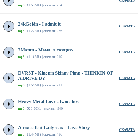
СКАЧАТЬ
mp3
| (1.53Mb) | скачали: 254
24kGoldn - I admit it
СКАЧАТЬ
mp3
| (1.22Mb) | скачали: 266
2Маши - Мама, я танцую
СКАЧАТЬ
mp3
| (1.16Mb) | скачали: 219
DVRST - Kingpin Skinny Pimp - THINKIN OF
A DRIVE BY
СКАЧАТЬ
mp3
| (1.55Mb) | скачали: 211
Heavy Metal Love - twocolors
СКАЧАТЬ
mp3
| 528.38Kb | скачали: 940
A-mase feat Ladynsax - Love Story
СКАЧАТЬ
mp3
| (1.44Mb) | скачали: 496