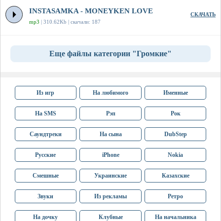
INSTASAMKA - MONEYKEN LOVE
СКАЧАТЬ
mp3
| 310.62Kb | скачали: 187
Еще файлы категории "Громкие"
Из игр
На любимого
Именные
На SMS
Рэп
Рок
Саундтреки
На сына
DubStep
Русские
iPhone
Nokia
Смешные
Украинские
Казахские
Звуки
Из рекламы
Ретро
На дочку
Клубные
На начальника