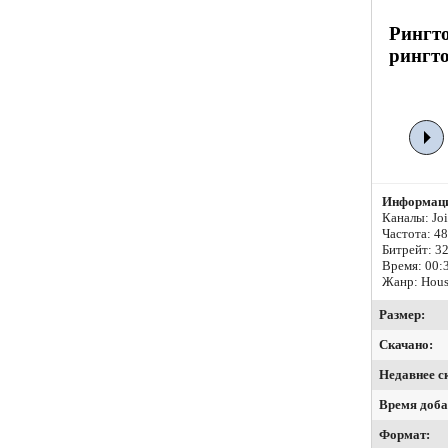
Рингто
рингто
Информаци
Каналы: Join
Частота: 4
Битрейт:
32
Время: 00:
Жанр: Hou
Размер:
Скачано:
Недавнее с
Время доба
Формат: