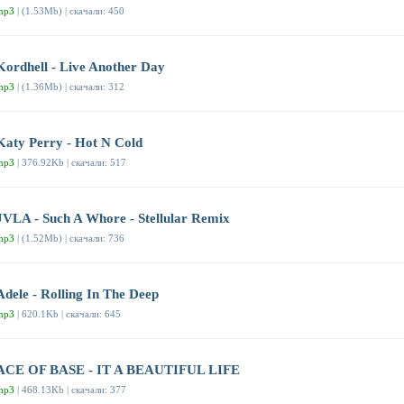
mp3
| (1.53Mb) | скачали: 450
Kordhell - Live Another Day
mp3
| (1.36Mb) | скачали: 312
Katy Perry - Hot N Cold
mp3
| 376.92Kb | скачали: 517
JVLA - Such A Whore - Stellular Remix
mp3
| (1.52Mb) | скачали: 736
Adele - Rolling In The Deep
mp3
| 620.1Kb | скачали: 645
ACE OF BASE - IT A BEAUTIFUL LIFE
mp3
| 468.13Kb | скачали: 377