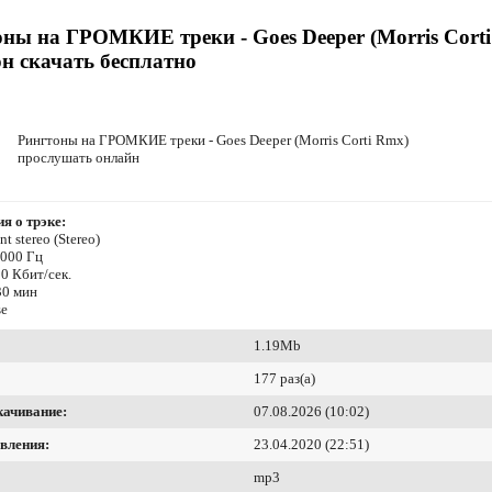
ны на ГРОМКИЕ треки - Goes Deeper (Morris Cort
н скачать бесплатно
Рингтоны на ГРОМКИЕ треки - Goes Deeper (Morris Corti Rmx)
прослушать онлайн
я о трэке:
t stereo (Stereo)
8000 Гц
0 Кбит/сек.
30 мин
se
1.19Mb
177 раз(а)
качивание:
07.08.2026 (10:02)
вления:
23.04.2020 (22:51)
mp3