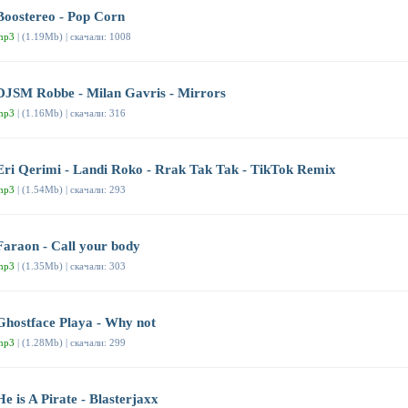
Boostereo - Pop Corn
mp3
| (1.19Mb) | скачали: 1008
DJSM Robbe - Milan Gavris - Mirrors
mp3
| (1.16Mb) | скачали: 316
Eri Qerimi - Landi Roko - Rrak Tak Tak - TikTok Remix
mp3
| (1.54Mb) | скачали: 293
Faraon - Call your body
mp3
| (1.35Mb) | скачали: 303
Ghostface Playa - Why not
mp3
| (1.28Mb) | скачали: 299
He is A Pirate - Blasterjaxx