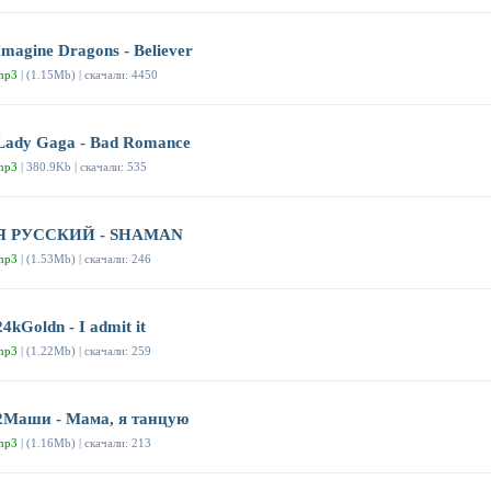
Imagine Dragons - Believer
mp3
| (1.15Mb) | скачали: 4450
Lady Gaga - Bad Romance
mp3
| 380.9Kb | скачали: 535
Я РУССКИЙ - SHAMAN
mp3
| (1.53Mb) | скачали: 246
24kGoldn - I admit it
mp3
| (1.22Mb) | скачали: 259
2Маши - Мама, я танцую
mp3
| (1.16Mb) | скачали: 213