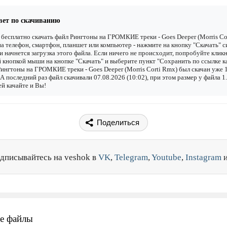
вет по скачиванию
бесплатно скачать файл Рингтоны на ГРОМКИЕ треки - Goes Deeper (Morris Co
а телефон, смартфон, планшет или компьютер - нажмите на кнопку "Скачать" с
 и начнется загрузка этого файла. Если ничего не происходит, попробуйте клик
 кнопкой мыши на кнопке "Скачать" и выберите пункт "Сохранить по ссылке как
ингтоны на ГРОМКИЕ треки - Goes Deeper (Morris Corti Rmx) был скачан уже 
. А последний раз файл скачивали 07.08.2026 (10:02), при этом размер у файла 
й качайте и Вы!
Поделиться
дписывайтесь на veshok в
VK
,
Telegram
,
Youtube
,
Instagram
е файлы