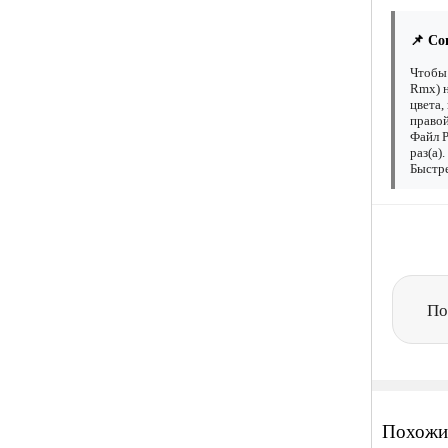
📌 Со
Чтобы 
Rmx) н
цвета,
правой
Файл Р
раз(а)
Быстре
По
Похожи