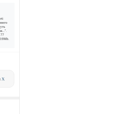
rti
инего
нуть
...".
177
1.19Mb.
и
X