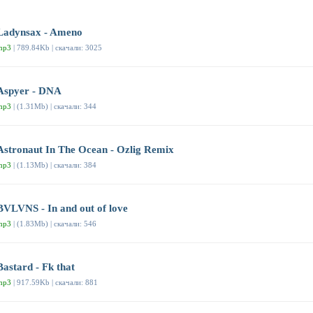
Ladynsax - Ameno
mp3
| 789.84Kb | скачали: 3025
Aspyer - DNA
mp3
| (1.31Mb) | скачали: 344
Astronaut In The Ocean - Ozlig Remix
mp3
| (1.13Mb) | скачали: 384
BVLVNS - In and out of love
mp3
| (1.83Mb) | скачали: 546
Bastard - Fk that
mp3
| 917.59Kb | скачали: 881