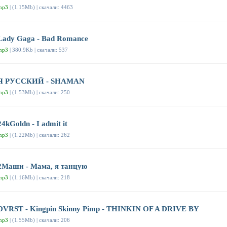
mp3
| (1.15Mb) | скачали: 4463
Lady Gaga - Bad Romance
mp3
| 380.9Kb | скачали: 537
Я РУССКИЙ - SHAMAN
mp3
| (1.53Mb) | скачали: 250
24kGoldn - I admit it
mp3
| (1.22Mb) | скачали: 262
2Маши - Мама, я танцую
mp3
| (1.16Mb) | скачали: 218
DVRST - Kingpin Skinny Pimp - THINKIN OF A DRIVE BY
mp3
| (1.55Mb) | скачали: 206