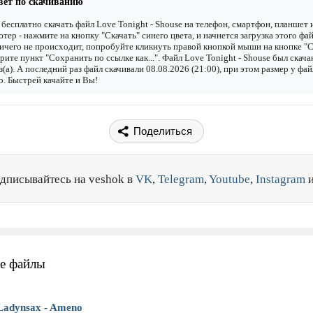
вет по скачиванию
бесплатно скачать файл Love Tonight - Shouse на телефон, смартфон, планшет 
тер - нажмите на кнопку "Скачать" синего цвета, и начнется загрузка этого фай
ичего не происходит, попробуйте кликнуть правой кнопкой мыши на кнопке "С
рите пункт "Сохранить по ссылке как...". Файл Love Tonight - Shouse был скача
з(а). А последний раз файл скачивали 08.08.2026 (21:00), при этом размер у фай
. Быстрей качайте и Вы!
Поделиться
дписывайтесь на veshok в
VK
,
Telegram
,
Youtube
,
Instagram
е файлы
Ladynsax - Ameno