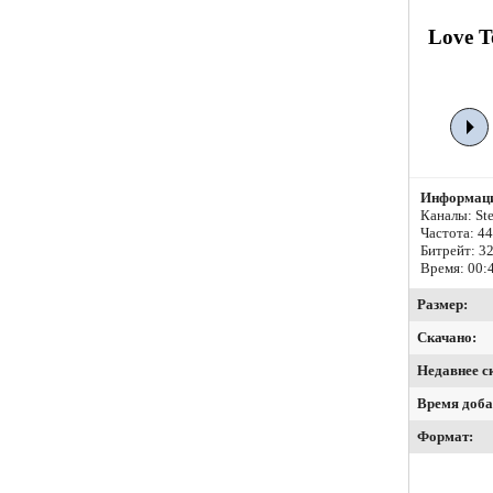
Love T
Информаци
Каналы: Ste
Частота: 4
Битрейт:
32
Время: 00:
Размер:
Скачано:
Недавнее с
Время доба
Формат: