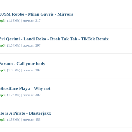
DJSM Robbe - Milan Gavris - Mirrors
mp3
| (1.16Mb) | скачали: 317
Eri Qerimi - Landi Roko - Rrak Tak Tak - TikTok Remix
mp3
| (1.54Mb) | скачали: 297
Faraon - Call your body
mp3
| (1.35Mb) | скачали: 307
Ghostface Playa - Why not
mp3
| (1.28Mb) | скачали: 302
He is A Pirate - Blasterjaxx
mp3
| (1.53Mb) | скачали: 453