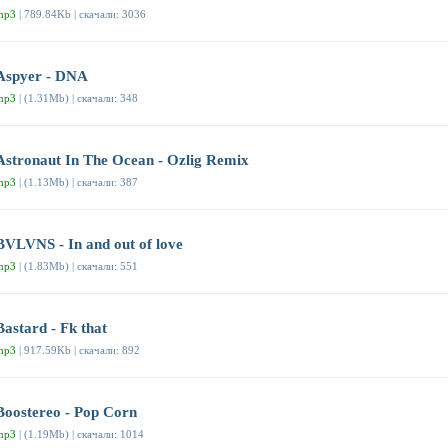
mp3
| 789.84Kb | скачали: 3036
Aspyer - DNA
mp3
| (1.31Mb) | скачали: 348
Astronaut In The Ocean - Ozlig Remix
mp3
| (1.13Mb) | скачали: 387
BVLVNS - In and out of love
mp3
| (1.83Mb) | скачали: 551
Bastard - Fk that
mp3
| 917.59Kb | скачали: 892
Boostereo - Pop Corn
mp3
| (1.19Mb) | скачали: 1014