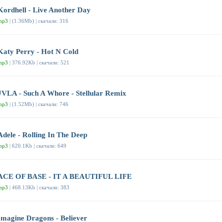
Kordhell - Live Another Day
mp3
| (1.36Mb) | скачали: 316
Katy Perry - Hot N Cold
mp3
| 376.92Kb | скачали: 521
JVLA - Such A Whore - Stellular Remix
mp3
| (1.52Mb) | скачали: 746
Adele - Rolling In The Deep
mp3
| 620.1Kb | скачали: 649
ACE OF BASE - IT A BEAUTIFUL LIFE
mp3
| 468.13Kb | скачали: 383
Imagine Dragons - Believer