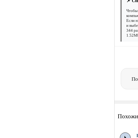
📌 Со
Чтобы 
компью
Если н
и выбе
344 ра
1.52Mb
По
Похожи