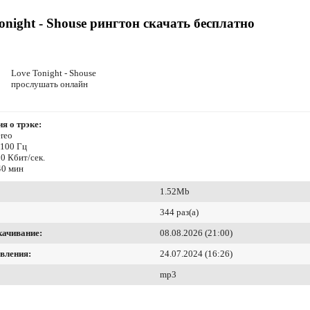
onight - Shouse рингтон скачать бесплатно
Love Tonight - Shouse
прослушать онлайн
я о трэке:
reo
4100 Гц
0 Кбит/сек.
40 мин
1.52Mb
344 раз(а)
качивание:
08.08.2026 (21:00)
вления:
24.07.2024 (16:26)
mp3