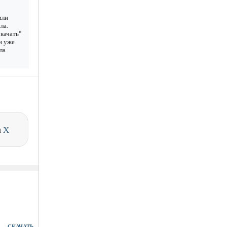
или
ла.
качать"
н уже
ла
и
X
СКАЧАТЬ