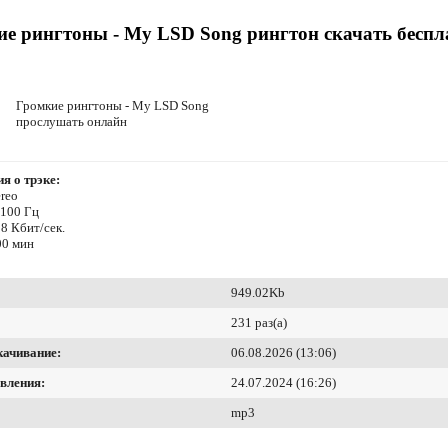
е рингтоны - My LSD Song рингтон скачать беспл
Громкие рингтоны - My LSD Song
прослушать онлайн
я о трэке:
reo
4100 Гц
8 Кбит/сек.
00 мин
949.02Kb
231 раз(а)
качивание:
06.08.2026 (13:06)
вления:
24.07.2024 (16:26)
mp3