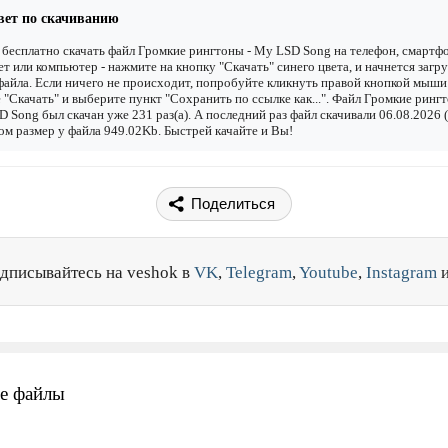
вет по скачиванию
бесплатно скачать файл Громкие рингтоны - My LSD Song на телефон, смартфо
т или компьютер - нажмите на кнопку "Скачать" синего цвета, и начнется загру
файла. Если ничего не происходит, попробуйте кликнуть правой кнопкой мыши
 "Скачать" и выберите пункт "Сохранить по ссылке как...". Файл Громкие рингт
 Song был скачан уже 231 раз(а). А последний раз файл скачивали 06.08.2026 (
ом размер у файла 949.02Kb. Быстрей качайте и Вы!
Поделиться
дписывайтесь на veshok в
VK
,
Telegram
,
Youtube
,
Instagram
е файлы