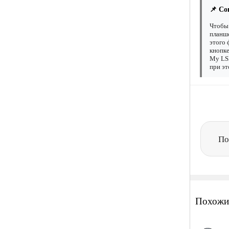
📌 Со
Чтобы 
планше
этого 
кнопке
My LSD
при эт
По
Похожи