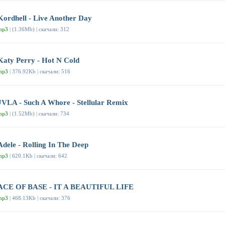
Kordhell - Live Another Day
mp3
| (1.36Mb) | скачали: 312
Katy Perry - Hot N Cold
mp3
| 376.92Kb | скачали: 516
JVLA - Such A Whore - Stellular Remix
mp3
| (1.52Mb) | скачали: 734
Adele - Rolling In The Deep
mp3
| 620.1Kb | скачали: 642
ACE OF BASE - IT A BEAUTIFUL LIFE
mp3
| 468.13Kb | скачали: 376