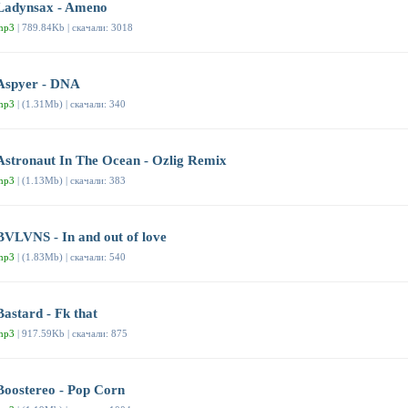
Ladynsax - Ameno
mp3
| 789.84Kb | скачали: 3018
Aspyer - DNA
mp3
| (1.31Mb) | скачали: 340
Astronaut In The Ocean - Ozlig Remix
mp3
| (1.13Mb) | скачали: 383
BVLVNS - In and out of love
mp3
| (1.83Mb) | скачали: 540
Bastard - Fk that
mp3
| 917.59Kb | скачали: 875
Boostereo - Pop Corn