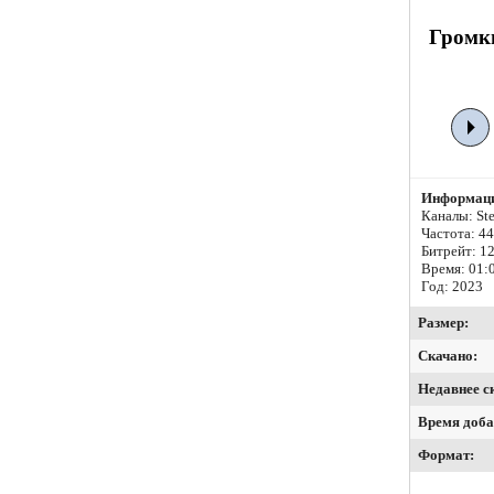
Громки
Информаци
Каналы: Ste
Частота: 4
Битрейт:
12
Время: 01:
Год: 2023
Размер:
Скачано:
Недавнее с
Время доба
Формат: