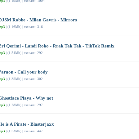
mp3
| (1.19Mb) | скачали: 1004
DJSM Robbe - Milan Gavris - Mirrors
mp3
| (1.16Mb) | скачали: 316
Eri Qerimi - Landi Roko - Rrak Tak Tak - TikTok Remix
mp3
| (1.54Mb) | скачали: 292
Faraon - Call your body
mp3
| (1.35Mb) | скачали: 302
Ghostface Playa - Why not
mp3
| (1.28Mb) | скачали: 297
He is A Pirate - Blasterjaxx
mp3
| (1.53Mb) | скачали: 447