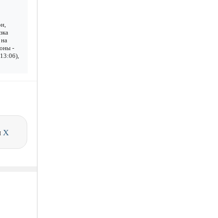
н,
зка
 на
оны -
13:06),
и
X