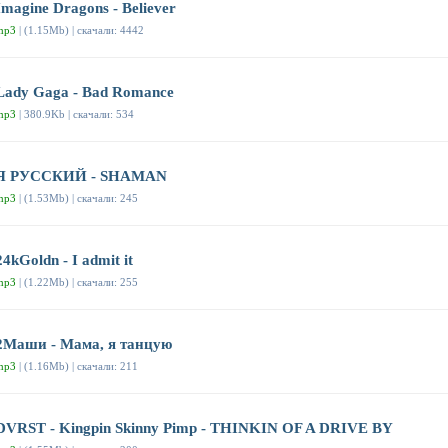
Imagine Dragons - Believer
mp3
| (1.15Mb) | скачали: 4442
Lady Gaga - Bad Romance
mp3
| 380.9Kb | скачали: 534
Я РУССКИЙ - SHAMAN
mp3
| (1.53Mb) | скачали: 245
24kGoldn - I admit it
mp3
| (1.22Mb) | скачали: 255
2Маши - Мама, я танцую
mp3
| (1.16Mb) | скачали: 211
DVRST - Kingpin Skinny Pimp - THINKIN OF A DRIVE BY