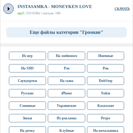
INSTASAMKA - MONEYKEN LOVE
СКАЧАТЬ
mp3
| 310.62Kb | скачали: 186
Еще файлы категории "Громкие"
Из игр
На любимого
Именные
На SMS
Рэп
Рок
Саундтреки
На сына
DubStep
Русские
iPhone
Nokia
Смешные
Украинские
Казахские
Звуки
Из рекламы
Ретро
На дочку
Клубные
На начальника