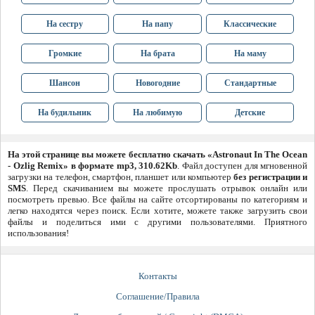
На сестру
На папу
Классические
Громкие
На брата
На маму
Шансон
Новогодние
Стандартные
На будильник
На любимую
Детские
На этой странице вы можете бесплатно скачать «Astronaut In The Ocean
- Ozlig Remix» в формате mp3, 310.62Kb
. Файл доступен для мгновенной
загрузки на телефон, смартфон, планшет или компьютер
без регистрации и
SMS
. Перед скачиванием вы можете прослушать отрывок онлайн или
посмотреть превью. Все файлы на сайте отсортированы по категориям и
легко находятся через поиск. Если хотите, можете также загрузить свои
файлы и поделиться ими с другими пользователями. Приятного
использования!
Контакты
Соглашение/Правила