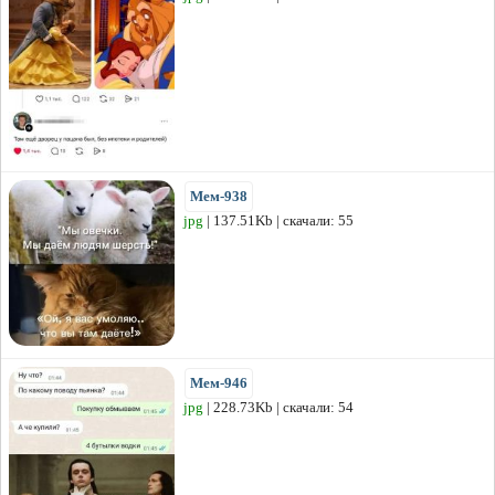
Мем-938
jpg
| 137.51Kb | скачали: 55
Мем-946
jpg
| 228.73Kb | скачали: 54