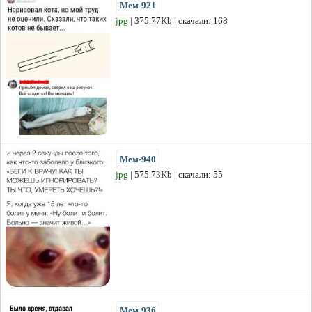
Мем-921
jpg
| 375.77Kb | скачали: 168
Мем-940
jpg
| 575.73Kb | скачали: 55
Мем-936