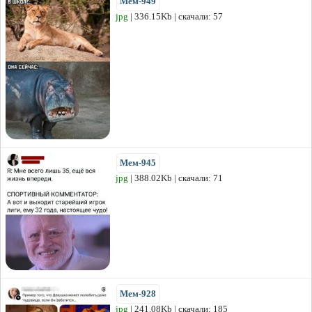
Мем-949
jpg
| 336.15Kb | скачали: 57
Мем-945
jpg
| 388.02Kb | скачали: 71
Мем-928
jpg
| 241.08Kb | скачали: 185