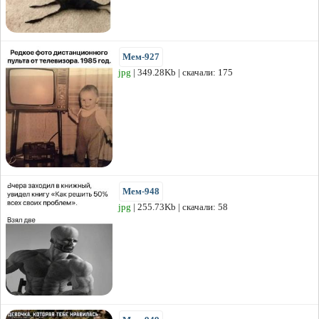
Мем-927
jpg
| 349.28Kb | скачали: 175
Мем-948
jpg
| 255.73Kb | скачали: 58