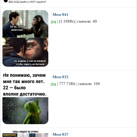
Мем-941
jpg
| (1.19Mb) | скачали: 49
Мем-935
jpg
| 777.73Kb | скачали: 106
Мем-937