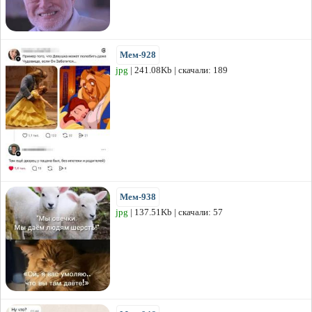
Мем-928
jpg
| 241.08Kb | скачали: 189
Мем-938
jpg
| 137.51Kb | скачали: 57