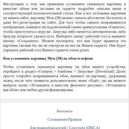
Инструкцию о том, как правильно установить скачанную картинку в
качестве обоев или заставки на гаджете подробно описана выше в
соответствующей вспомогательной статье. Как и все остальные картинки
на нашем сайте, картинку Мем (38) можно скачать абсолютно бесплатно и
даже без регистрации на сайте. Для того чтобы скачать понравившееся
изображение, кликните на подсвеченный синим прямоугольник «Скачать»,
чтобы приступить к загрузке. Загрузка либо начнется автоматически, либо
браузер попросит указать путь. Выберите папку/ рабочий стол и нажмите
кнопку «Сохранить». Можем поспорить, что вам будет нравится эта
картинка сколько бы вы не смотрели на нее на Вашем гаджете. Она будет
украшать рабочий стол Вашего гаджета очень долго.
Как установить картинку Мем (38) на обои телефона
Чтобы установить скачанную картинку на обои вашего устройства,
перейдите в раздел «Галерея > Альбомы > Загрузки» (Download). Далее
просто откройте понравившиеся обои, нажмите на картинку, удерживая
палец, после чего появится дополнительное меню «Ещё», где вы можете
выбрать пункт «Установить в качестве фонового рисунка», «Установить
как обои» или любая другая формулировка.
Контакты
Соглашение/Правила
Для правообладателей / Copyright (DMCA)