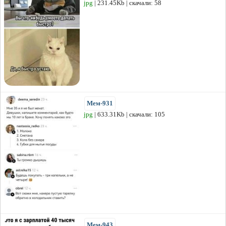
jpg
| 231.45Kb | скачали: 58
Мем-931
jpg
| 633.31Kb | скачали: 105
Мем-943