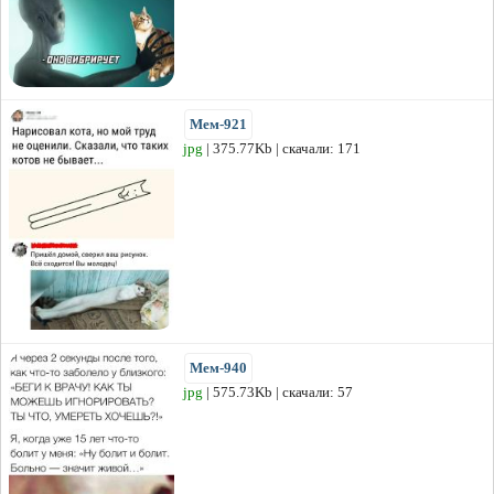
Мем-921
jpg
| 375.77Kb | скачали: 171
Мем-940
jpg
| 575.73Kb | скачали: 57