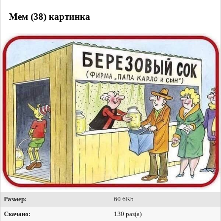
Мем (38) картинка
Размер:
60.6Kb
Скачано:
130 раз(а)