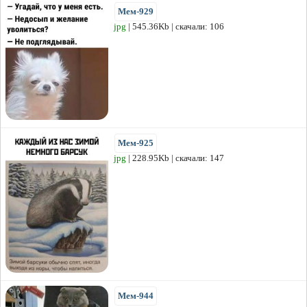
Мем-929
jpg
| 545.36Kb | скачали: 106
Мем-925
jpg
| 228.95Kb | скачали: 147
Мем-944