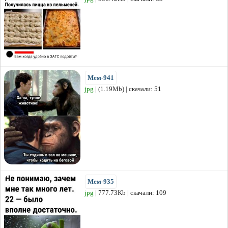
Мем-941
jpg
| (1.19Mb) | скачали: 51
Мем-935
jpg
| 777.73Kb | скачали: 109