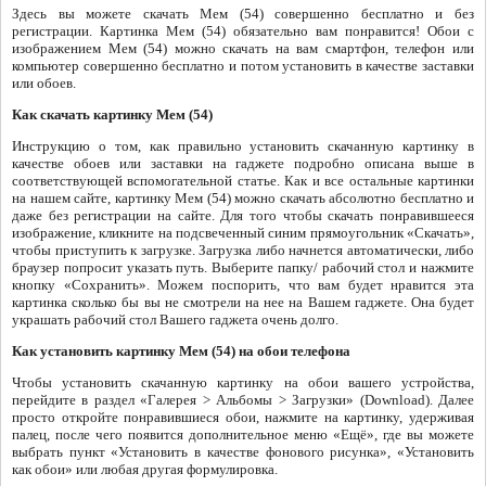
Здесь вы можете скачать Мем (54) совершенно бесплатно и без
регистрации. Картинка Мем (54) обязательно вам понравится! Обои с
изображением Мем (54) можно скачать на вам смартфон, телефон или
компьютер совершенно бесплатно и потом установить в качестве заставки
или обоев.
Как скачать картинку Мем (54)
Инструкцию о том, как правильно установить скачанную картинку в
качестве обоев или заставки на гаджете подробно описана выше в
соответствующей вспомогательной статье. Как и все остальные картинки
на нашем сайте, картинку Мем (54) можно скачать абсолютно бесплатно и
даже без регистрации на сайте. Для того чтобы скачать понравившееся
изображение, кликните на подсвеченный синим прямоугольник «Скачать»,
чтобы приступить к загрузке. Загрузка либо начнется автоматически, либо
браузер попросит указать путь. Выберите папку/ рабочий стол и нажмите
кнопку «Сохранить». Можем поспорить, что вам будет нравится эта
картинка сколько бы вы не смотрели на нее на Вашем гаджете. Она будет
украшать рабочий стол Вашего гаджета очень долго.
Как установить картинку Мем (54) на обои телефона
Чтобы установить скачанную картинку на обои вашего устройства,
перейдите в раздел «Галерея > Альбомы > Загрузки» (Download). Далее
просто откройте понравившиеся обои, нажмите на картинку, удерживая
палец, после чего появится дополнительное меню «Ещё», где вы можете
выбрать пункт «Установить в качестве фонового рисунка», «Установить
как обои» или любая другая формулировка.