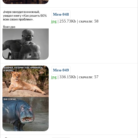
Мем-948
jpg
| 255.73Kb | скачали: 58
Мем-949
jpg
| 336.15Kb | скачали: 57