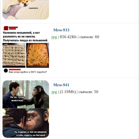
Мем-933
jpg
| 856.42Kb | скачали: 60
Мем-941
jpg
| (1.19Mb) | скачали: 50