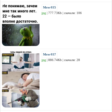
Мем-935
jpg
| 777.73Kb | скачали: 106
Мем-937
jpg
| 886.74Kb | скачали: 28