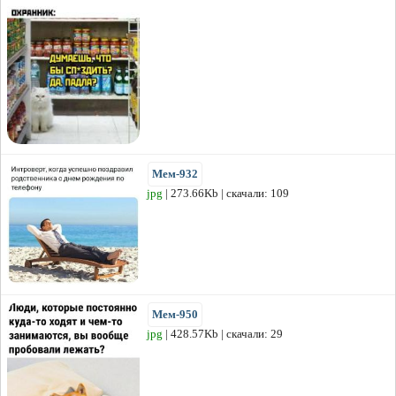
Мем-932
jpg
| 273.66Kb | скачали: 109
Мем-950
jpg
| 428.57Kb | скачали: 29