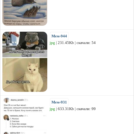
Мем-944
jpg
| 231.45Kb | скачали: 54
Мем-931
jpg
| 633.31Kb | скачали: 99