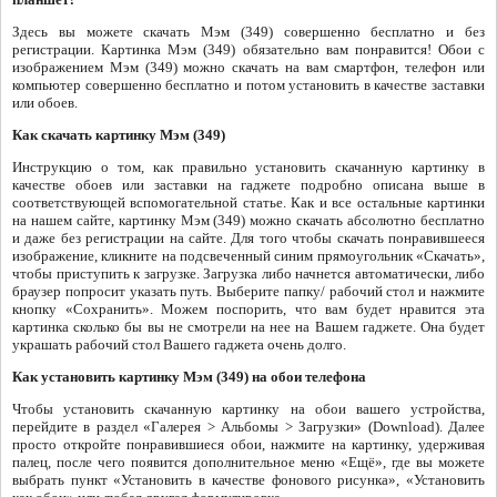
Здесь вы можете скачать Мэм (349) совершенно бесплатно и без
регистрации. Картинка Мэм (349) обязательно вам понравится! Обои с
изображением Мэм (349) можно скачать на вам смартфон, телефон или
компьютер совершенно бесплатно и потом установить в качестве заставки
или обоев.
Как скачать картинку Мэм (349)
Инструкцию о том, как правильно установить скачанную картинку в
качестве обоев или заставки на гаджете подробно описана выше в
соответствующей вспомогательной статье. Как и все остальные картинки
на нашем сайте, картинку Мэм (349) можно скачать абсолютно бесплатно
и даже без регистрации на сайте. Для того чтобы скачать понравившееся
изображение, кликните на подсвеченный синим прямоугольник «Скачать»,
чтобы приступить к загрузке. Загрузка либо начнется автоматически, либо
браузер попросит указать путь. Выберите папку/ рабочий стол и нажмите
кнопку «Сохранить». Можем поспорить, что вам будет нравится эта
картинка сколько бы вы не смотрели на нее на Вашем гаджете. Она будет
украшать рабочий стол Вашего гаджета очень долго.
Как установить картинку Мэм (349) на обои телефона
Чтобы установить скачанную картинку на обои вашего устройства,
перейдите в раздел «Галерея > Альбомы > Загрузки» (Download). Далее
просто откройте понравившиеся обои, нажмите на картинку, удерживая
палец, после чего появится дополнительное меню «Ещё», где вы можете
выбрать пункт «Установить в качестве фонового рисунка», «Установить