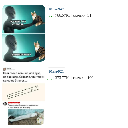
Мем-947
jpg
| 766.57Kb | скачали: 31
Мем-921
jpg
| 375.77Kb | скачали: 166