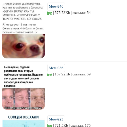
Мем-940
jpg
| 575.73Kb | скачали: 54
Мем-936
jpg
| 167.92Kb | скачали: 69
Мем-923
jpg
| 721.5Kb | скачали: 175