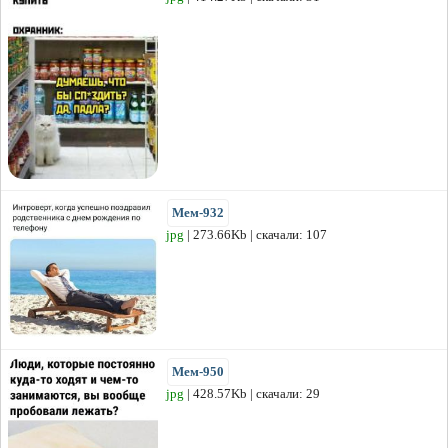
Мем-932
jpg
| 273.66Kb | скачали: 107
Мем-950
jpg
| 428.57Kb | скачали: 29