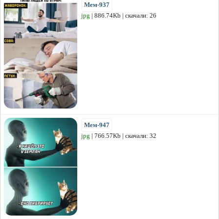
Мем-937
jpg
| 886.74Kb | скачали: 26
Мем-947
jpg
| 766.57Kb | скачали: 32