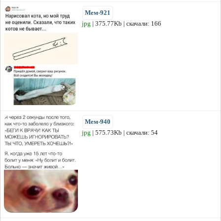
Мем-921
jpg
| 375.77Kb | скачали: 166
Мем-940
jpg
| 575.73Kb | скачали: 54