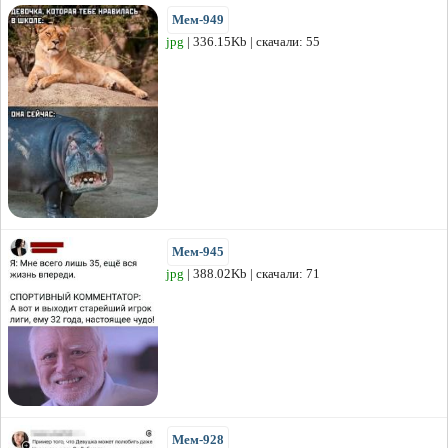
Мем-949
jpg
| 336.15Kb | скачали: 55
Мем-945
jpg
| 388.02Kb | скачали: 71
Мем-928