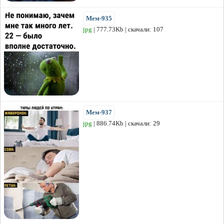
Мем-935
jpg
| 777.73Kb | скачали: 107
Мем-937
jpg
| 886.74Kb | скачали: 29