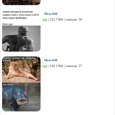
Мем-948
jpg
| 255.73Kb | скачали: 58
Мем-949
jpg
| 336.15Kb | скачали: 57