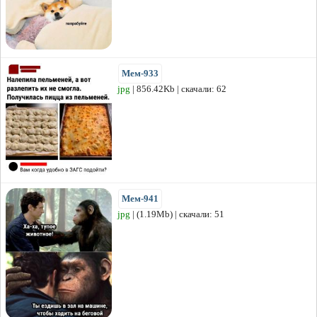
Мем-933
jpg
| 856.42Kb | скачали: 62
Мем-941
jpg
| (1.19Mb) | скачали: 51