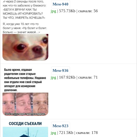
Мем-940
jpg
| 575.73Kb | скачали: 56
Мем-936
jpg
| 167.92Kb | скачали: 71
Мем-923
jpg
| 721.5Kb | скачали: 178