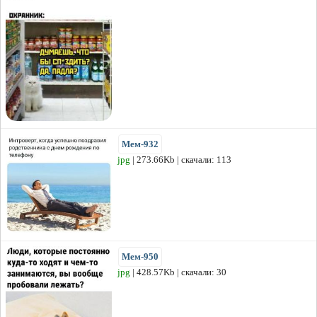
Мем-932
jpg
| 273.66Kb | скачали: 113
Мем-950
jpg
| 428.57Kb | скачали: 30