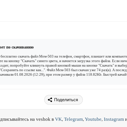
вет по скачиванию
бесплатно скачать файл Мем-503 на телефон, смартфон, планшет или компьюте
е на кнопку "Скачать" синего цвета, и начнется загрузка этого файла. Если нич
одит, попробуйте кликнуть правой кнопкой мыши на кнопке "Скачать" и выбе
"Сохранить по ссылке как...". Файл Мем-503 был скачан уже 74 раз(а). А после
качивали 01.08.2026 (12:29), при этом размер у файла 118.82Kb. Быстрей качай
Поделиться
дписывайтесь на veshok в
VK
,
Telegram
,
Youtube
,
Instagram