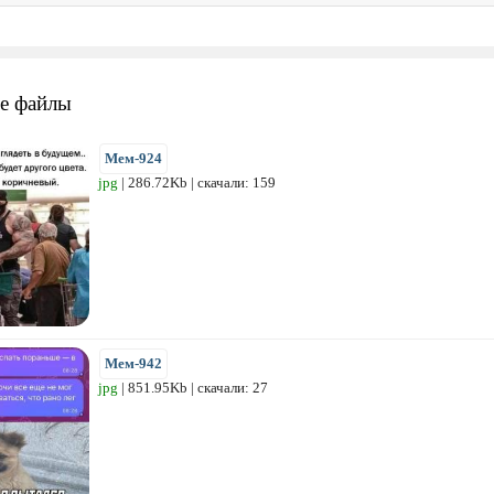
е файлы
Мем-924
jpg
| 286.72Kb | скачали: 159
Мем-942
jpg
| 851.95Kb | скачали: 27