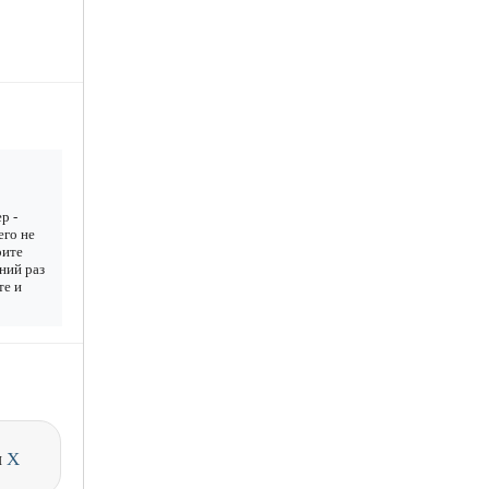
р -
его не
рите
дний раз
те и
и
X