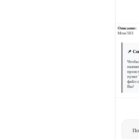
Описание:
Мем-503
📌 Со
Чтобы 
нажмит
происх
пункт 
файл с
Вы!
По