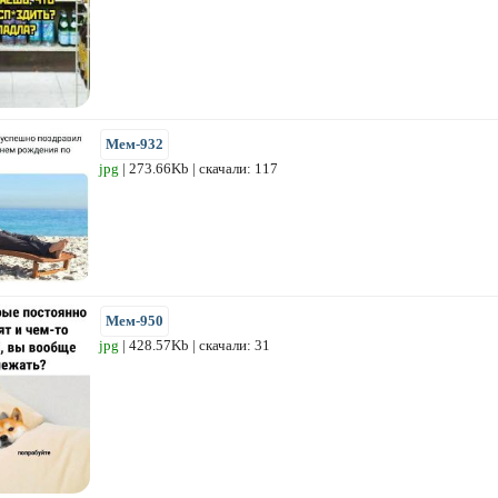
Мем-932
jpg
| 273.66Kb | скачали: 117
Мем-950
jpg
| 428.57Kb | скачали: 31