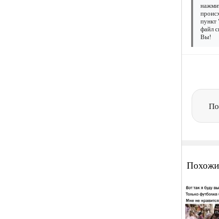
нажмит
происх
пункт 
файл с
Вы!
По
Похожи