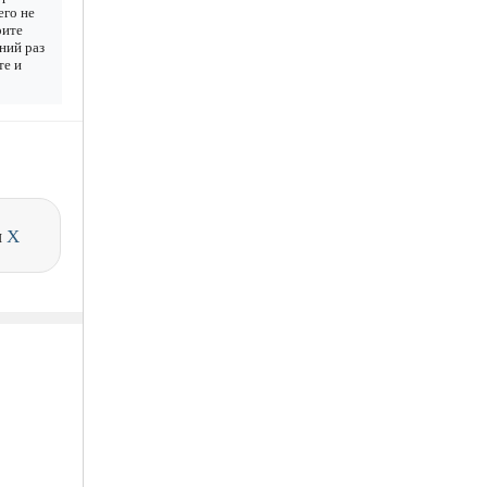
его не
рите
дний раз
те и
и
X