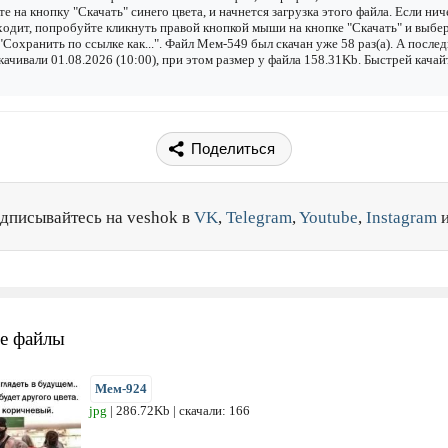
е на кнопку "Скачать" синего цвета, и начнется загрузка этого файла. Если нич
одит, попробуйте кликнуть правой кнопкой мыши на кнопке "Скачать" и выбе
"Сохранить по ссылке как...". Файл Мем-549 был скачан уже 58 раз(а). А после
качивали 01.08.2026 (10:00), при этом размер у файла 158.31Kb. Быстрей качай
Поделиться
дписывайтесь на veshok в
VK
,
Telegram
,
Youtube
,
Instagram
е файлы
Мем-924
jpg
| 286.72Kb | скачали: 166