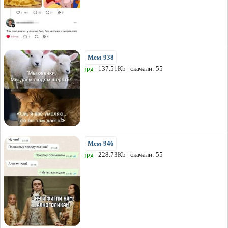
Мем-938
jpg
| 137.51Kb | скачали: 55
Мем-946
jpg
| 228.73Kb | скачали: 55