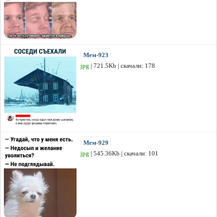
Мем-923
jpg
| 721.5Kb | скачали: 178
Мем-929
jpg
| 545.36Kb | скачали: 101