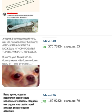
Мем-940
jpg
| 575.73Kb | скачали: 55
Мем-936
jpg
| 167.92Kb | скачали: 70