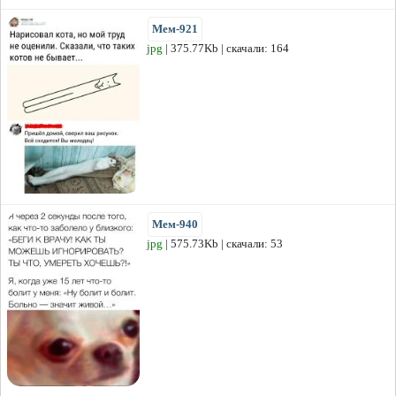
Мем-921
jpg
| 375.77Kb | скачали: 164
Мем-940
jpg
| 575.73Kb | скачали: 53