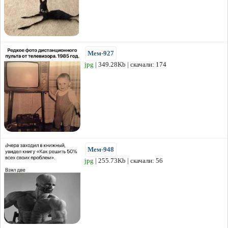
Мем-927
jpg
| 349.28Kb | скачали: 174
Мем-948
jpg
| 255.73Kb | скачали: 56