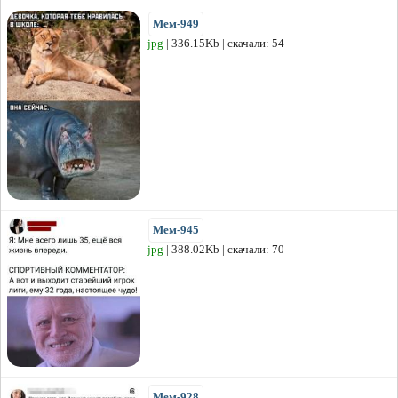
Мем-949
jpg
| 336.15Kb | скачали: 54
Мем-945
jpg
| 388.02Kb | скачали: 70
Мем-928