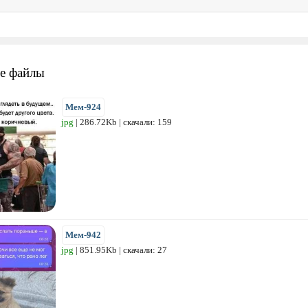
е файлы
Мем-924
jpg
| 286.72Kb | скачали: 159
Мем-942
jpg
| 851.95Kb | скачали: 27