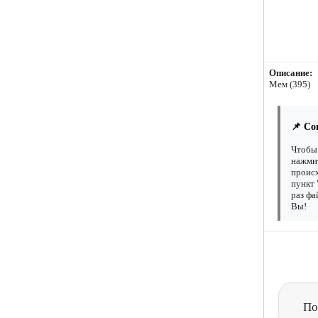
Описание:
Мем (395)
📌 Со
Чтобы 
нажмит
происх
пункт 
раз фа
Вы!
По