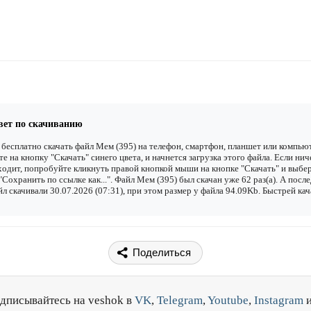
вет по скачиванию
бесплатно скачать файл Мем (395) на телефон, смартфон, планшет или компьют
е на кнопку "Скачать" синего цвета, и начнется загрузка этого файла. Если нич
одит, попробуйте кликнуть правой кнопкой мыши на кнопке "Скачать" и выбе
"Сохранить по ссылке как...". Файл Мем (395) был скачан уже 62 раз(а). А посл
йл скачивали 30.07.2026 (07:31), при этом размер у файла 94.09Kb. Быстрей кач
Поделиться
дписывайтесь на veshok в
VK
,
Telegram
,
Youtube
,
Instagram