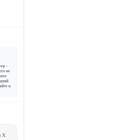
ер -
его не
рите
едний
айте и
и
X