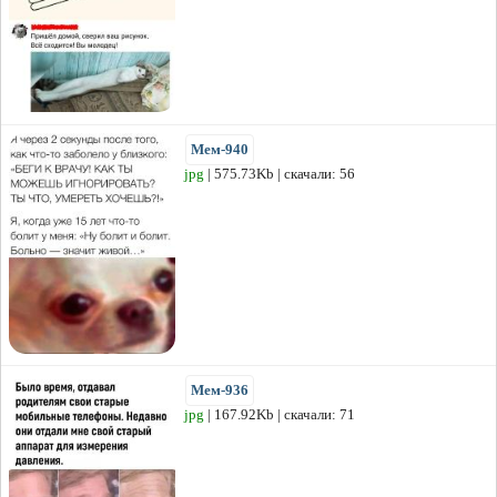
Мем-940
jpg
| 575.73Kb | скачали: 56
Мем-936
jpg
| 167.92Kb | скачали: 71