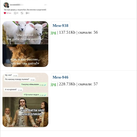
Мем-938
jpg
| 137.51Kb | скачали: 56
Мем-946
jpg
| 228.73Kb | скачали: 57