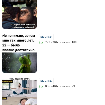
Мем-935
jpg
| 777.73Kb | скачали: 108
Мем-937
jpg
| 886.74Kb | скачали: 29