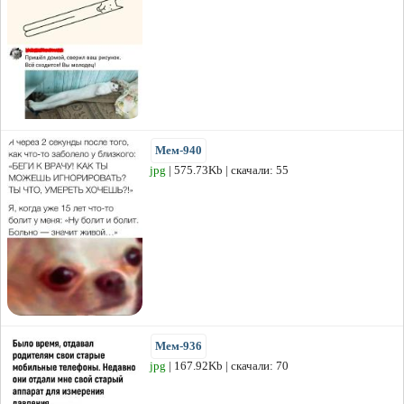
Мем-940
jpg
| 575.73Kb | скачали: 55
Мем-936
jpg
| 167.92Kb | скачали: 70