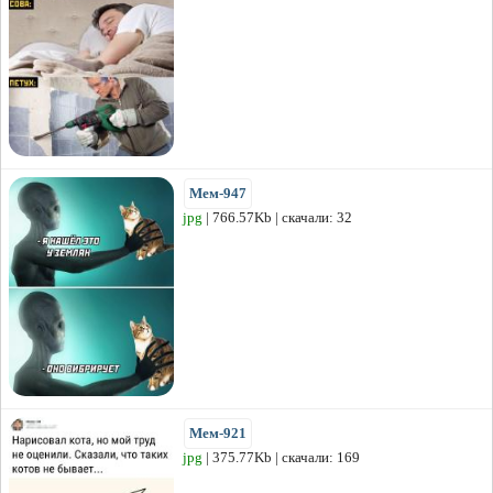
Мем-947
jpg
| 766.57Kb | скачали: 32
Мем-921
jpg
| 375.77Kb | скачали: 169