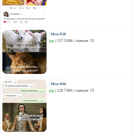
Мем-938
jpg
| 137.51Kb | скачали: 55
Мем-946
jpg
| 228.73Kb | скачали: 55