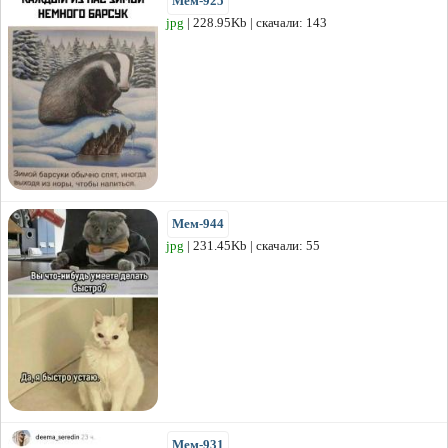
Мем-925
jpg
| 228.95Kb | скачали: 143
Мем-944
jpg
| 231.45Kb | скачали: 55
Мем-931