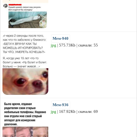
Мем-940
jpg
| 575.73Kb | скачали: 55
Мем-936
jpg
| 167.92Kb | скачали: 69