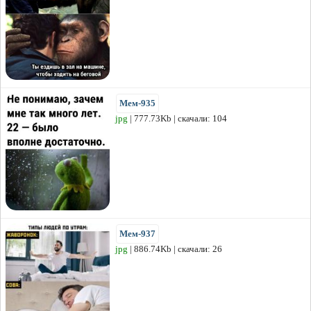
Мем-935
jpg
| 777.73Kb | скачали: 104
Мем-937
jpg
| 886.74Kb | скачали: 26