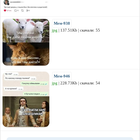
Мем-938
jpg
| 137.51Kb | скачали: 55
Мем-946
jpg
| 228.73Kb | скачали: 54