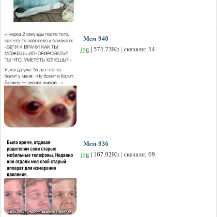
Мем-940
jpg
| 575.73Kb | скачали: 54
Мем-936
jpg
| 167.92Kb | скачали: 69