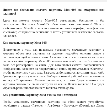
Ищете где бесплатно скачать картинку Мем-605 на смартфон или
планшет?
Здесь вы можете скачать Мем-605 совершенно бесплатно и без
регистрации. Картинка Мем-605 обязательно вам понравится! Обои с
изображением Мем-605 можно скачать на вам смартфон, телефон или
компьютер совершенно бесплатно и потом установить в качестве заставки
или обоев.
Как скачать картинку Мем-605
Инструкцию о том, как правильно установить скачанную картинку в
качестве обоев или заставки на гаджете подробно описана выше в
соответствующей вспомогательной статье. Как и все остальные картинки
на нашем сайте, картинку Мем-605 можно скачать абсолютно бесплатно и
даже без регистрации на сайте. Для того чтобы скачать понравившееся
изображение, кликните на подсвеченный синим прямоугольник «Скачать»,
чтобы приступить к загрузке. Загрузка либо начнется автоматически, либо
браузер попросит указать путь. Выберите папку/ рабочий стол и нажмите
кнопку «Сохранить». Можем поспорить, что вам будет нравится эта
картинка сколько бы вы не смотрели на нее на Вашем гаджете. Она будет
украшать рабочий стол Вашего гаджета очень долго.
Как установить картинку Мем-605 на обои телефона
Чтобы установить скачанную картинку на обои вашего устройства,
перейдите в раздел «Галерея > Альбомы > Загрузки» (Download). Далее