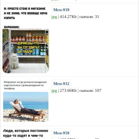
Мем-939
jpg
| 414.27Kb | скачали: 31
Мем-932
jpg
| 273.66Kb | скачали: 107
Мем-950