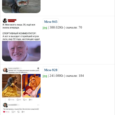
Мем-945
jpg
| 388.02Kb | скачали: 70
Мем-928
jpg
| 241.08Kb | скачали: 184