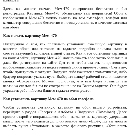
планшет?
Здесь вы можете скачать Мем-470 совершенно бесплатно и без
регистрации. Картинка Мем-470 обязательно вам понравится! Обои с
изображением Мем-470 можно скачать на вам смартфон, телефон или
компьютер совершенно бесплатно и потом установить в качестве заставки
или обоев.
Как скачать картинку Мем-470
Инструкцию о том, как правильно установить скачанную картинку в
качестве обоев или заставки на гаджете подробно описана выше в
соответствующей вспомогательной статье. Как и все остальные картинки
на нашем сайте, картинку Мем-470 можно скачать абсолютно бесплатно и
даже без регистрации на сайте. Для того чтобы скачать понравившееся
изображение, кликните на подсвеченный синим прямоугольник «Скачать»,
чтобы приступить к загрузке. Загрузка либо начнется автоматически, либо
браузер попросит указать путь. Выберите папку/ рабочий стол и нажмите
кнопку «Сохранить». Можем поспорить, что вам будет нравится эта
картинка сколько бы вы не смотрели на нее на Вашем гаджете. Она будет
украшать рабочий стол Вашего гаджета очень долго.
Как установить картинку Мем-470 на обои телефона
Чтобы установить скачанную картинку на обои вашего устройства,
перейдите в раздел «Галерея > Альбомы > Загрузки» (Download). Далее
просто откройте понравившиеся обои, нажмите на картинку, удерживая
палец, после чего появится дополнительное меню «Ещё», где вы можете
выбрать пункт «Установить в качестве фонового рисунка», «Установить