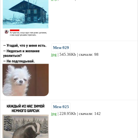
Мем-929
jpg
| 545.36Kb | скачали: 98
Мем-925
jpg
| 228.95Kb | скачали: 142