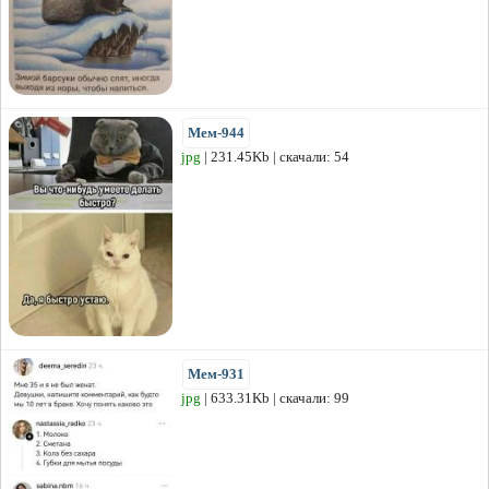
Мем-944
jpg
| 231.45Kb | скачали: 54
Мем-931
jpg
| 633.31Kb | скачали: 99