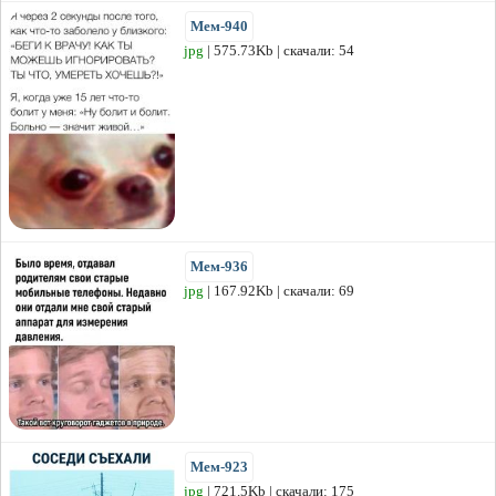
Мем-940
jpg
| 575.73Kb | скачали: 54
Мем-936
jpg
| 167.92Kb | скачали: 69
Мем-923
jpg
| 721.5Kb | скачали: 175