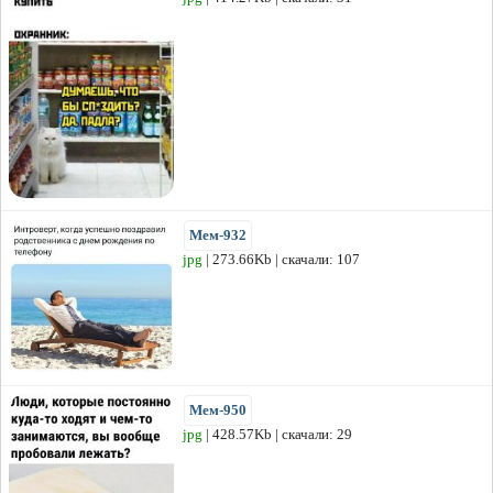
Мем-932
jpg
| 273.66Kb | скачали: 107
Мем-950
jpg
| 428.57Kb | скачали: 29