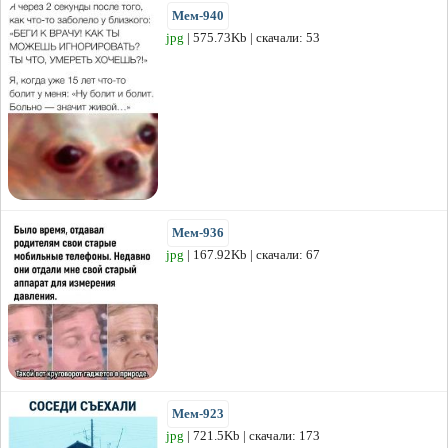
Мем-940
jpg
| 575.73Kb | скачали: 53
Мем-936
jpg
| 167.92Kb | скачали: 67
Мем-923
jpg
| 721.5Kb | скачали: 173