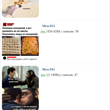
Мем-933
jpg
| 856.42Kb | скачали: 58
Мем-941
jpg
| (1.19Mb) | скачали: 47