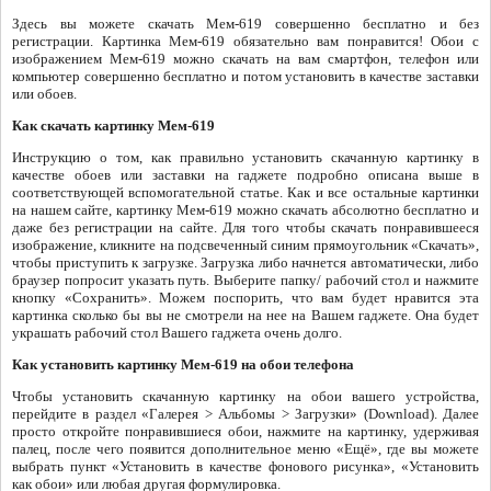
Здесь вы можете скачать Мем-619 совершенно бесплатно и без
регистрации. Картинка Мем-619 обязательно вам понравится! Обои с
изображением Мем-619 можно скачать на вам смартфон, телефон или
компьютер совершенно бесплатно и потом установить в качестве заставки
или обоев.
Как скачать картинку Мем-619
Инструкцию о том, как правильно установить скачанную картинку в
качестве обоев или заставки на гаджете подробно описана выше в
соответствующей вспомогательной статье. Как и все остальные картинки
на нашем сайте, картинку Мем-619 можно скачать абсолютно бесплатно и
даже без регистрации на сайте. Для того чтобы скачать понравившееся
изображение, кликните на подсвеченный синим прямоугольник «Скачать»,
чтобы приступить к загрузке. Загрузка либо начнется автоматически, либо
браузер попросит указать путь. Выберите папку/ рабочий стол и нажмите
кнопку «Сохранить». Можем поспорить, что вам будет нравится эта
картинка сколько бы вы не смотрели на нее на Вашем гаджете. Она будет
украшать рабочий стол Вашего гаджета очень долго.
Как установить картинку Мем-619 на обои телефона
Чтобы установить скачанную картинку на обои вашего устройства,
перейдите в раздел «Галерея > Альбомы > Загрузки» (Download). Далее
просто откройте понравившиеся обои, нажмите на картинку, удерживая
палец, после чего появится дополнительное меню «Ещё», где вы можете
выбрать пункт «Установить в качестве фонового рисунка», «Установить
как обои» или любая другая формулировка.