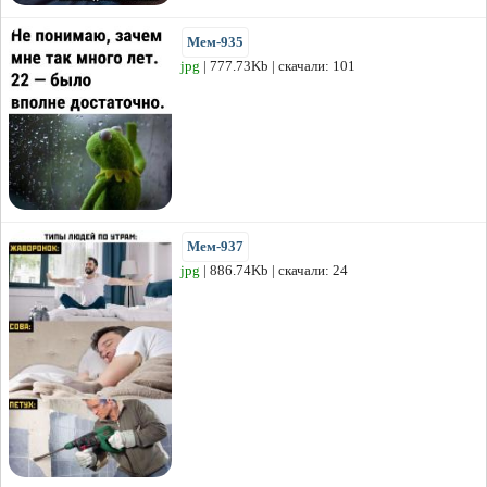
Мем-935
jpg
| 777.73Kb | скачали: 101
Мем-937
jpg
| 886.74Kb | скачали: 24