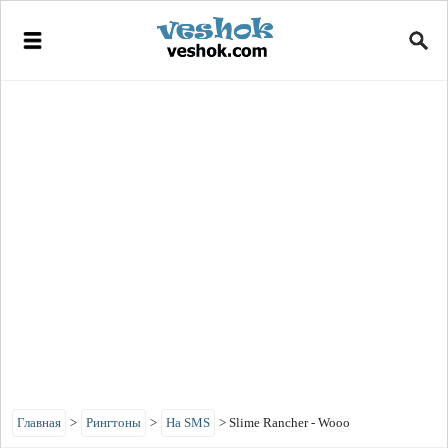
Главная
>
Рингтоны
>
На SMS
>
Slime Rancher - Wooo