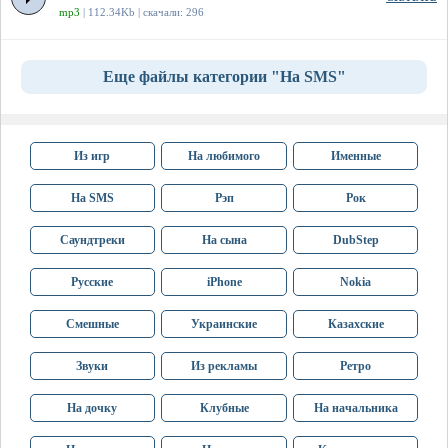
mp3
| 112.34Kb | скачали: 296
Еще файлы категории "На SMS"
Из игр
На любимого
Именные
На SMS
Рэп
Рок
Саундтреки
На сына
DubStep
Русские
iPhone
Nokia
Смешные
Украинские
Казахские
Звуки
Из рекламы
Ретро
На дочку
Клубные
На начальника