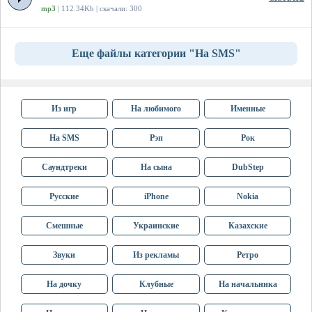
mp3
| 112.34Kb | скачали: 300
Еще файлы категории "На SMS"
Из игр
На любимого
Именные
На SMS
Рэп
Рок
Саундтреки
На сына
DubStep
Русские
iPhone
Nokia
Смешные
Украинские
Казахские
Звуки
Из рекламы
Ретро
На дочку
Клубные
На начальника