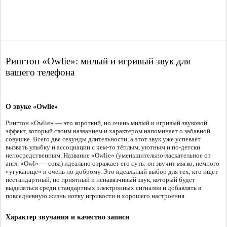
Рингтон «Owlie»: милый и игривый звук для
вашего телефона
О звуке «Owlie»
Рингтон «Owlie» — это короткий, но очень милый и игривый звуковой
эффект, который своим названием и характером напоминает о забавной
совушке. Всего две секунды длительности, а этот звук уже успевает
вызвать улыбку и ассоциации с чем-то тёплым, уютным и по-детски
непосредственным. Название «Owlie» (уменьшительно-ласкательное от
англ. «Owl» — сова) идеально отражает его суть: он звучит мягко, немного
«угукающе» и очень по-доброму. Это идеальный выбор для тех, кто ищет
нестандартный, но приятный и ненавязчивый звук, который будет
выделяться среди стандартных электронных сигналов и добавлять в
повседневную жизнь нотку игривости и хорошего настроения.
Характер звучания и качество записи