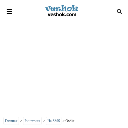
Главная
>
Рингтоны
>
На SMS
>
Owlie