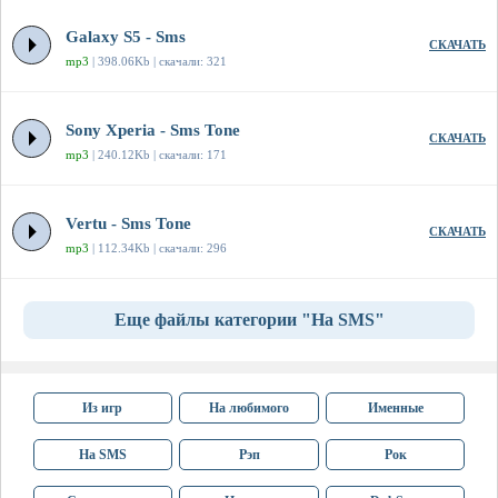
Galaxy S5 - Sms
СКАЧАТЬ
mp3
| 398.06Kb | скачали: 321
Sony Xperia - Sms Tone
СКАЧАТЬ
mp3
| 240.12Kb | скачали: 171
Vertu - Sms Tone
СКАЧАТЬ
mp3
| 112.34Kb | скачали: 296
Еще файлы категории "На SMS"
Из игр
На любимого
Именные
На SMS
Рэп
Рок