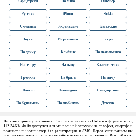
Саундтреки
На сына
DubStep
Русские
iPhone
Nokia
Смешные
Украинские
Казахские
Звуки
Из рекламы
Ретро
На дочку
Клубные
На начальника
На сестру
На папу
Классические
Громкие
На брата
На маму
Шансон
Новогодние
Стандартные
На будильник
На любимую
Детские
На этой странице вы можете бесплатно скачать «Owlie» в формате mp3,
112.34Kb
. Файл доступен для мгновенной загрузки на телефон, смартфон,
планшет или компьютер
без регистрации и SMS
. Перед скачиванием вы
можете прослушать отрывок онлайн или посмотреть превью. Все файлы на