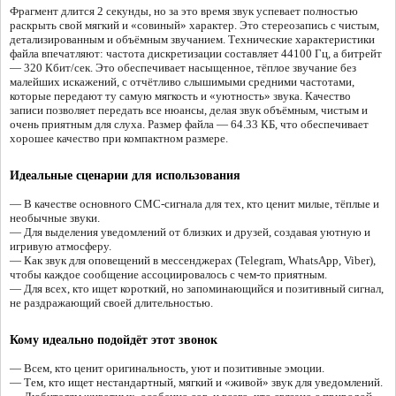
Фрагмент длится 2 секунды, но за это время звук успевает полностью
раскрыть свой мягкий и «совиный» характер. Это стереозапись с чистым,
детализированным и объёмным звучанием. Технические характеристики
файла впечатляют: частота дискретизации составляет 44100 Гц, а битрейт
— 320 Кбит/сек. Это обеспечивает насыщенное, тёплое звучание без
малейших искажений, с отчётливо слышимыми средними частотами,
которые передают ту самую мягкость и «уютность» звука. Качество
записи позволяет передать все нюансы, делая звук объёмным, чистым и
очень приятным для слуха. Размер файла — 64.33 КБ, что обеспечивает
хорошее качество при компактном размере.
Идеальные сценарии для использования
— В качестве основного СМС-сигнала для тех, кто ценит милые, тёплые и
необычные звуки.
— Для выделения уведомлений от близких и друзей, создавая уютную и
игривую атмосферу.
— Как звук для оповещений в мессенджерах (Telegram, WhatsApp, Viber),
чтобы каждое сообщение ассоциировалось с чем-то приятным.
— Для всех, кто ищет короткий, но запоминающийся и позитивный сигнал,
не раздражающий своей длительностью.
Кому идеально подойдёт этот звонок
— Всем, кто ценит оригинальность, уют и позитивные эмоции.
— Тем, кто ищет нестандартный, мягкий и «живой» звук для уведомлений.