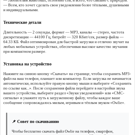
— Любителям животных, особенно сов, и всего, что связано с природой.
— Всем, кто хочет сделать свои уведомления более тёплыми, душевными
и индивидуальными.
Технические детали
Длительность — 2 секунды, формат — MP3, каналы — стерео, частота
дискретизации — 44100 Гц, битрейт — 320 Кбит/сек, размер файла —
64.33 КБ. Файл оптимизирован для быстрой загрузки и отлично звучит на
любых мобильных устройствах, обеспечивая высокое качество звучания
при компактном размере.
Установка на устройство
Нажмите на синюю кнопку «Скачать» на странице, чтобы сохранить MP3-
файл на ваш телефон, планшет или компьютер. Если загрузка не начинается
автоматически, используйте правую кнопку мыши и выберите «Сохранить
по ссылке как...». После сохранения файла перейдите в настройки звука
вашего устройства, выберите раздел «Звуки уведомлений» или «СМС-
сигналы» и укажите путь к загруженному файлу, чтобы каждое ваше
сообщение сопровождалось милым, игривым и тёплым звуком «Owlie».
📌 Совет по скачиванию
Чтобы бесплатно скачать файл Owlie на телефон, смартфон,