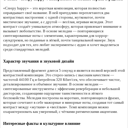
«Creepy happy» – это короткая композиция, которая полностью
оправдывает своё название. В ней причудливо переплетаются два
контрастных настроения: с одной стороны, жутковатое, почти
мистическое звучание, а с другой — весёлая, игривая мелодия. Этот
контраст создаёт уникальную атмосферу, которая привлекает внимание и
вызывает любопытство. В основе мелодии — повторяющиеся
синтезированные ноты с элементами, характерными для хоррор-
саундтреков, но поданные в лёгкой, почти танцевальной манере. Звук
подходит для тех, кто любит эксперименты с аудио и хочет выделиться
среди стандартных мелодий.
Характер звучания и звуковой дизайн
Представленный фрагмент длится 5 секунд и является полной версией этой
контрастной композиции. Это стерео-запись с высоким качеством —
частотой 44100 Гц и битрейтом 320 Кбит/сек, что обеспечивает чистое,
детализированное и объёмное звучание. В основе мелодии —
синтезированные инструменты с эффектами реверберации и небольшой
дисторсии, создающими ощущение таинственности и лёгкого
беспокойства. Мелодия построена на коротких, повторяющихся фразах,
которые сочетают в себе мажорные и минорные ноты, создавая тот самый
контраст между «жутким» и «весёлым». Темп композиции можно
охарактеризовать как умеренный, с чёткими ритмическими акцентами.
Интересные факты и культурное влияние