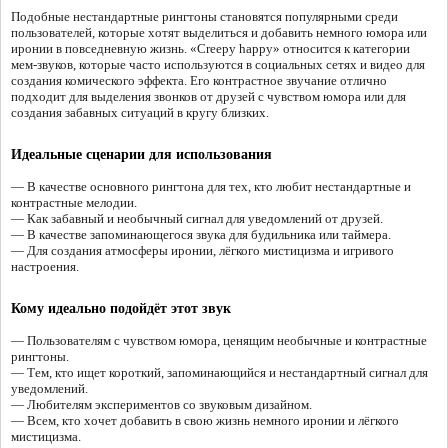
Подобные нестандартные рингтоны становятся популярными среди
пользователей, которые хотят выделиться и добавить немного юмора или
иронии в повседневную жизнь. «Creepy happy» относится к категории
мем-звуков, которые часто используются в социальных сетях и видео для
создания комического эффекта. Его контрастное звучание отлично
подходит для выделения звонков от друзей с чувством юмора или для
создания забавных ситуаций в кругу близких.
Идеальные сценарии для использования
— В качестве основного рингтона для тех, кто любит нестандартные и
контрастные мелодии.
— Как забавный и необычный сигнал для уведомлений от друзей.
— В качестве запоминающегося звука для будильника или таймера.
— Для создания атмосферы иронии, лёгкого мистицизма и игривого
настроения.
Кому идеально подойдёт этот звук
— Пользователям с чувством юмора, ценящим необычные и контрастные
рингтоны.
— Тем, кто ищет короткий, запоминающийся и нестандартный сигнал для
уведомлений.
— Любителям экспериментов со звуковым дизайном.
— Всем, кто хочет добавить в свою жизнь немного иронии и лёгкого
мистицизма.