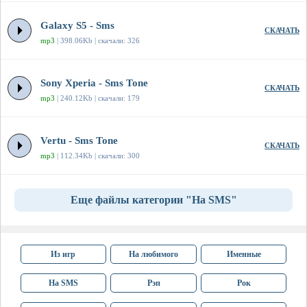
Galaxy S5 - Sms
СКАЧАТЬ
mp3
| 398.06Kb | скачали: 326
Sony Xperia - Sms Tone
СКАЧАТЬ
mp3
| 240.12Kb | скачали: 179
Vertu - Sms Tone
СКАЧАТЬ
mp3
| 112.34Kb | скачали: 300
Еще файлы категории "На SMS"
Из игр
На любимого
Именные
На SMS
Рэп
Рок