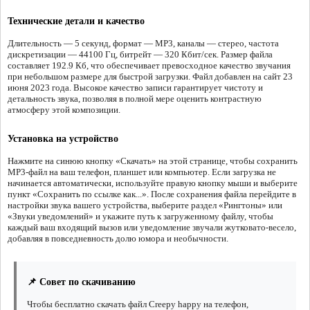
Технические детали и качество
Длительность — 5 секунд, формат — MP3, каналы — стерео, частота
дискретизации — 44100 Гц, битрейт — 320 Кбит/сек. Размер файла
составляет 192.9 Кб, что обеспечивает превосходное качество звучания
при небольшом размере для быстрой загрузки. Файл добавлен на сайт 23
июня 2023 года. Высокое качество записи гарантирует чистоту и
детальность звука, позволяя в полной мере оценить контрастную
атмосферу этой композиции.
Установка на устройство
Нажмите на синюю кнопку «Скачать» на этой странице, чтобы сохранить
MP3-файл на ваш телефон, планшет или компьютер. Если загрузка не
начинается автоматически, используйте правую кнопку мыши и выберите
пункт «Сохранить по ссылке как...». После сохранения файла перейдите в
настройки звука вашего устройства, выберите раздел «Рингтоны» или
«Звуки уведомлений» и укажите путь к загруженному файлу, чтобы
каждый ваш входящий вызов или уведомление звучали жутковато-весело,
добавляя в повседневность долю юмора и необычности.
📌 Совет по скачиванию
Чтобы бесплатно скачать файл Creepy happy на телефон,