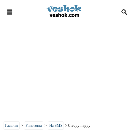
Главная
>
Рингтоны
>
На SMS
>
Creepy happy