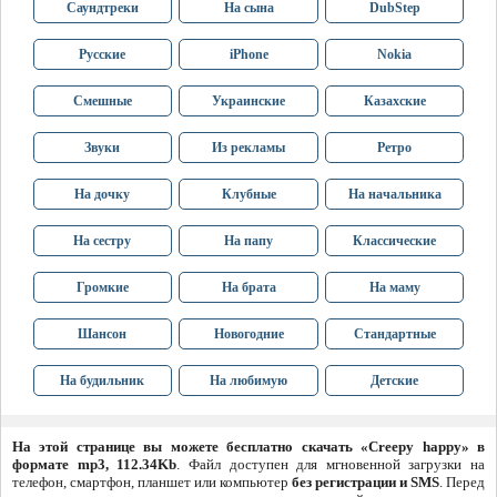
Саундтреки
На сына
DubStep
Русские
iPhone
Nokia
Смешные
Украинские
Казахские
Звуки
Из рекламы
Ретро
На дочку
Клубные
На начальника
На сестру
На папу
Классические
Громкие
На брата
На маму
Шансон
Новогодние
Стандартные
На будильник
На любимую
Детские
На этой странице вы можете бесплатно скачать «Creepy happy» в
формате mp3, 112.34Kb
. Файл доступен для мгновенной загрузки на
телефон, смартфон, планшет или компьютер
без регистрации и SMS
. Перед