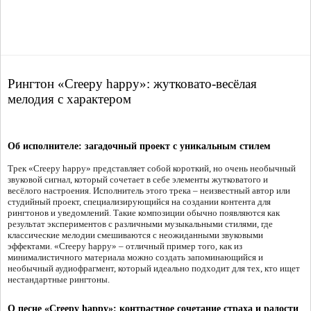
Рингтон «Creepy happy»: жутковато-весёлая
мелодия с характером
Об исполнителе: загадочный проект с уникальным стилем
Трек «Creepy happy» представляет собой короткий, но очень необычный
звуковой сигнал, который сочетает в себе элементы жутковатого и
весёлого настроения. Исполнитель этого трека – неизвестный автор или
студийный проект, специализирующийся на создании контента для
рингтонов и уведомлений. Такие композиции обычно появляются как
результат экспериментов с различными музыкальными стилями, где
классические мелодии смешиваются с неожиданными звуковыми
эффектами. «Creepy happy» – отличный пример того, как из
минималистичного материала можно создать запоминающийся и
необычный аудиофрагмент, который идеально подходит для тех, кто ищет
нестандартные рингтоны.
О песне «Creepy happy»: контрастное сочетание страха и радости