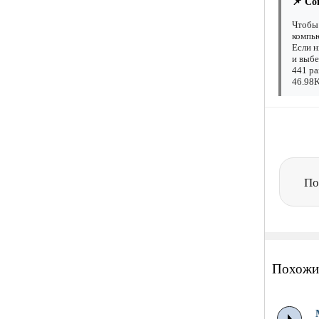
📌 Со
Чтобы 
компью
Если н
и выбе
441 ра
46.98K
По
Похожи