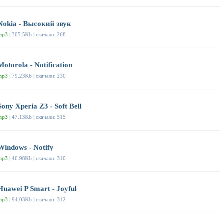
Nokia - Высокий звук
mp3
| 305.5Kb | скачали: 268
Motorola - Notification
mp3
| 79.23Kb | скачали: 230
Sony Xperia Z3 - Soft Bell
mp3
| 47.13Kb | скачали: 515
Windows - Notify
mp3
| 46.98Kb | скачали: 310
Huawei P Smart - Joyful
mp3
| 94.03Kb | скачали: 312