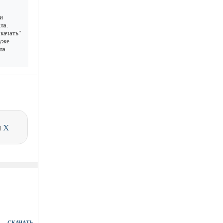
и
ла.
качать"
 уже
ла
и
X
СКАЧАТЬ