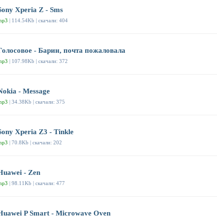
Sony Xperia Z - Sms
mp3
| 114.54Kb | скачали: 404
Голосовое - Барин, почта пожаловала
mp3
| 107.98Kb | скачали: 372
Nokia - Message
mp3
| 34.38Kb | скачали: 375
Sony Xperia Z3 - Tinkle
mp3
| 70.8Kb | скачали: 202
Huawei - Zen
mp3
| 98.11Kb | скачали: 477
Huawei P Smart - Microwave Oven