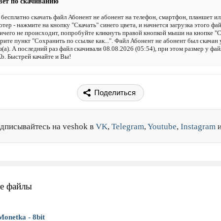
вет по скачиванию
бесплатно скачать файл Абонент не абонент на телефон, смартфон, планшет ил
тер - нажмите на кнопку "Скачать" синего цвета, и начнется загрузка этого фай
ичего не происходит, попробуйте кликнуть правой кнопкой мыши на кнопке "С
рите пункт "Сохранить по ссылке как...". Файл Абонент не абонент был скачан
з(а). А последний раз файл скачивали 08.08.2026 (05:54), при этом размер у фай
b. Быстрей качайте и Вы!
Поделиться
дписывайтесь на veshok в
VK
,
Telegram
,
Youtube
,
Instagram
е файлы
Monetka - 8bit