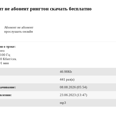
т не абонент рингтон скачать бесплатно
Абонент не абонент
прослушать онлайн
я о трэке:
reo
4100 Гц
0 Кбит/сек.
01 мин
46.98Kb
441 раз(а)
качивание:
08.08.2026 (05:54)
вления:
23.06.2023 (13:47)
mp3