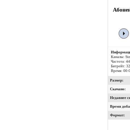
Абонен
Информаци
Каналы: Ste
Частота: 4
Битрейт:
32
Время: 00:
Размер:
Скачано:
Недавнее с
Время доба
Формат: