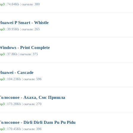
mp3
| 74.64Kb | скачали: 380
Huawei P Smart - Whistle
mp3
| 39.95Kb | скачали: 265
Windows - Print Complete
mp3
| 37.8Kb | скачали: 375
Huawei - Cascade
mp3
| 104.23Kb | скачали: 596
Голосовое - Ахаха, Смс Пришла
mp3
| 173.28Kb | скачали: 270
Голосовое - Dirli Dirli Dam Pu Pu Pidu
mp3
| 170.45Kb | скачали: 396