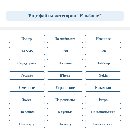
Еще файлы категории "Клубные"
Из игр
На любимого
Именные
На SMS
Рэп
Рок
Саундтреки
На сына
DubStep
Русские
iPhone
Nokia
Смешные
Украинские
Казахские
Звуки
Из рекламы
Ретро
На дочку
Клубные
На начальника
На сестру
На папу
Классические