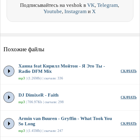
Подписывайтесь на veshok в
VK
,
Telegram
,
Youtube
,
Instagram
и
X
Похожие файлы
Ханна feat Кирилл Мойтон - Я Это Ты -
Radio DFM Mix
СКАЧАТЬ
mp3
| (1.26Mb) | скачали: 336
DJ DimixeR - Faith
СКАЧАТЬ
mp3
| 706.97Kb | скачали: 298
Armin van Buuren - Gryffin - What Took You
So Long
СКАЧАТЬ
mp3
| (1.45Mb) | скачали: 247