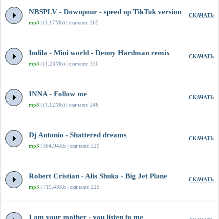
NBSPLV - Downpour - speed up TikTok version
СКАЧАТЬ
mp3
| (1.17Mb) | скачали: 265
Indila - Mini world - Denny Hardman remix
СКАЧАТЬ
mp3
| (1.23Mb) | скачали: 330
INNA - Follow me
СКАЧАТЬ
mp3
| (1.12Mb) | скачали: 246
Dj Antonio - Shattered dreams
СКАЧАТЬ
mp3
| 384.94Kb | скачали: 229
Robert Cristian - Alis Shuka - Big Jet Plane
СКАЧАТЬ
mp3
| 719.43Kb | скачали: 225
I am your mother - you listen to me