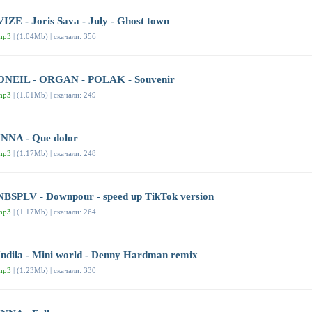
VIZE - Joris Sava - July - Ghost town
mp3
| (1.04Mb) | скачали: 356
ONEIL - ORGAN - POLAK - Souvenir
mp3
| (1.01Mb) | скачали: 249
INNA - Que dolor
mp3
| (1.17Mb) | скачали: 248
NBSPLV - Downpour - speed up TikTok version
mp3
| (1.17Mb) | скачали: 264
Indila - Mini world - Denny Hardman remix
mp3
| (1.23Mb) | скачали: 330