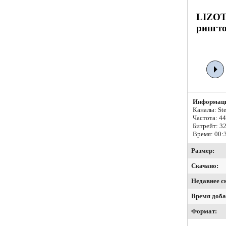
LIZOT 
рингто
Информаци
Каналы: Ste
Частота: 4
Битрейт:
32
Время: 00:
Размер:
Скачано:
Недавнее с
Время доба
Формат: