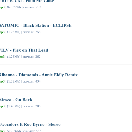
TRITICUM - Hold Me Close
mp3
| 826.72Kb | скачали: 292
SATOMIC - Black Station - ECLIPSE
mp3
| (1.25Mb) | скачали: 253
FILV - Flex on That Lead
mp3
| (1.23Mb) | скачали: 262
Rihanna - Diamonds - Annie Eidly Remix
mp3
| (1.22Mb) | скачали: 434
Kiesza - Go Back
mp3
| (1.48Mb) | скачали: 205
Twocolors ft Roe Byrne - Stereo
mp3
| 509.76Kb | скачали: 562