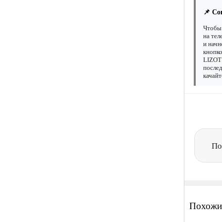
📌 Со
Чтобы 
на тел
и начн
кнопко
LIZOT 
послед
качайт
По
Похожи