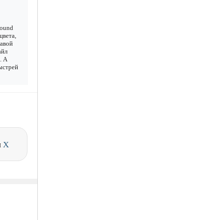
sound
цвета,
равой
айл
. А
Быстрей
и
X