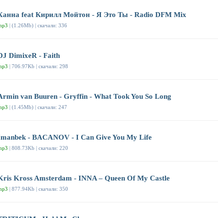
Ханна feat Кирилл Мойтон - Я Это Ты - Radio DFM Mix
mp3
| (1.26Mb) | скачали: 336
DJ DimixeR - Faith
mp3
| 706.97Kb | скачали: 298
Armin van Buuren - Gryffin - What Took You So Long
mp3
| (1.45Mb) | скачали: 247
Imanbek - BACANOV - I Can Give You My Life
mp3
| 808.73Kb | скачали: 220
Kris Kross Amsterdam - INNA – Queen Of My Castle
mp3
| 877.94Kb | скачали: 350