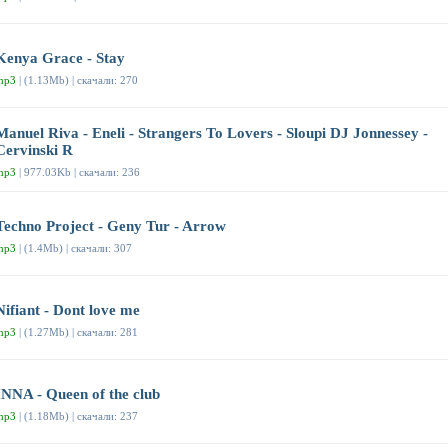
Kenya Grace - Stay
mp3
| (1.13Mb) | скачали: 270
Manuel Riva - Eneli - Strangers To Lovers - Sloupi DJ Jonnessey -
Cervinski R
mp3
| 977.03Kb | скачали: 236
Techno Project - Geny Tur - Arrow
mp3
| (1.4Mb) | скачали: 307
Nifiant - Dont love me
mp3
| (1.27Mb) | скачали: 281
INNA - Queen of the club
mp3
| (1.18Mb) | скачали: 237