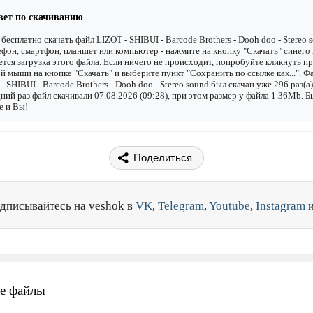
вет по скачиванию
бесплатно скачать файл LIZOT - SHIBUI - Barcode Brothers - Dooh doo - Stereo 
ефон, смартфон, планшет или компьютер - нажмите на кнопку "Скачать" синего 
ется загрузка этого файла. Если ничего не происходит, попробуйте кликнуть п
й мыши на кнопке "Скачать" и выберите пункт "Сохранить по ссылке как...". Ф
- SHIBUI - Barcode Brothers - Dooh doo - Stereo sound был скачан уже 296 раз(а)
ний раз файл скачивали 07.08.2026 (09:28), при этом размер у файла 1.36Mb. 
е и Вы!
Поделиться
дписывайтесь на veshok в
VK
,
Telegram
,
Youtube
,
Instagram
е файлы