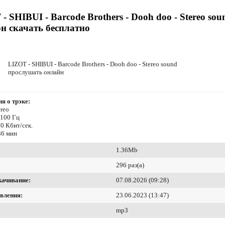
- SHIBUI - Barcode Brothers - Dooh doo - Stereo sou
н скачать бесплатно
LIZOT - SHIBUI - Barcode Brothers - Dooh doo - Stereo sound
прослушать онлайн
я о трэке:
reo
4100 Гц
0 Кбит/сек.
36 мин
1.36Mb
296 раз(а)
качивание:
07.08.2026 (09:28)
вления:
23.06.2023 (13:47)
mp3