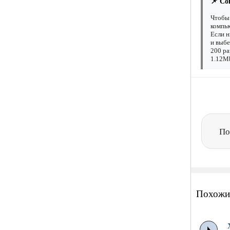
📌 Со
Чтобы 
компью
Если н
и выбе
200 ра
1.12Mb
По
Похожи