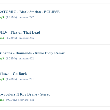
SATOMIC - Black Station - ECLIPSE
mp3
| (1.25Mb) | скачали: 247
FILV - Flex on That Lead
mp3
| (1.23Mb) | скачали: 255
Rihanna - Diamonds - Annie Eidly Remix
mp3
| (1.22Mb) | скачали: 422
Kiesza - Go Back
mp3
| (1.48Mb) | скачали: 201
Twocolors ft Roe Byrne - Stereo
mp3
| 509.76Kb | скачали: 551