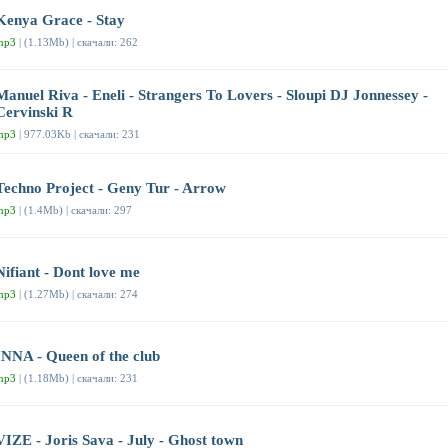
Kenya Grace - Stay
mp3
| (1.13Mb) | скачали: 262
Manuel Riva - Eneli - Strangers To Lovers - Sloupi DJ Jonnessey -
Cervinski R
mp3
| 977.03Kb | скачали: 231
Techno Project - Geny Tur - Arrow
mp3
| (1.4Mb) | скачали: 297
Nifiant - Dont love me
mp3
| (1.27Mb) | скачали: 274
INNA - Queen of the club
mp3
| (1.18Mb) | скачали: 231
VIZE - Joris Sava - July - Ghost town