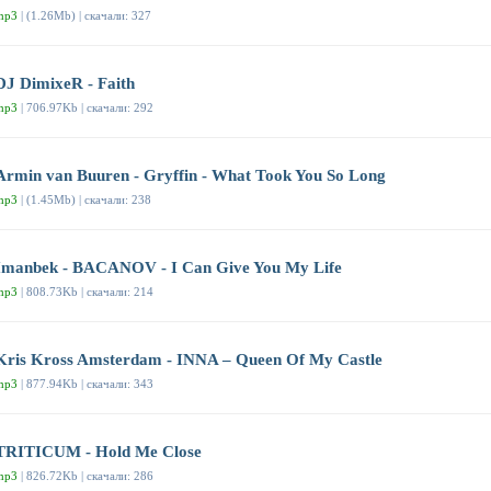
mp3
| (1.26Mb) | скачали: 327
DJ DimixeR - Faith
mp3
| 706.97Kb | скачали: 292
Armin van Buuren - Gryffin - What Took You So Long
mp3
| (1.45Mb) | скачали: 238
Imanbek - BACANOV - I Can Give You My Life
mp3
| 808.73Kb | скачали: 214
Kris Kross Amsterdam - INNA – Queen Of My Castle
mp3
| 877.94Kb | скачали: 343
TRITICUM - Hold Me Close
mp3
| 826.72Kb | скачали: 286