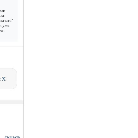
или
ла.
качать"
ан уже
ла
и
X
СКАЧАТЬ