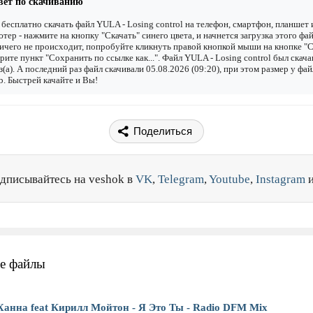
вет по скачиванию
бесплатно скачать файл YULA - Losing control на телефон, смартфон, планшет 
тер - нажмите на кнопку "Скачать" синего цвета, и начнется загрузка этого фай
ичего не происходит, попробуйте кликнуть правой кнопкой мыши на кнопке "С
рите пункт "Сохранить по ссылке как...". Файл YULA - Losing control был скач
з(а). А последний раз файл скачивали 05.08.2026 (09:20), при этом размер у фай
. Быстрей качайте и Вы!
Поделиться
дписывайтесь на veshok в
VK
,
Telegram
,
Youtube
,
Instagram
е файлы
Ханна feat Кирилл Мойтон - Я Это Ты - Radio DFM Mix