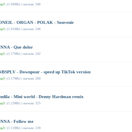
mp3
| (1.04Mb) | скачали: 346
ONEIL - ORGAN - POLAK - Souvenir
mp3
| (1.01Mb) | скачали: 246
INNA - Que dolor
mp3
| (1.17Mb) | скачали: 242
NBSPLV - Downpour - speed up TikTok version
mp3
| (1.17Mb) | скачали: 260
Indila - Mini world - Denny Hardman remix
mp3
| (1.23Mb) | скачали: 325
INNA - Follow me
mp3
| (1.12Mb) | скачали: 239