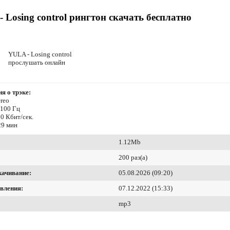
 Losing control рингтон скачать бесплатно
YULA - Losing control
прослушать онлайн
я о трэке:
reo
4100 Гц
0 Кбит/сек.
29 мин
1.12Mb
200 раз(а)
качивание:
05.08.2026 (09:20)
вления:
07.12.2022 (15:33)
mp3