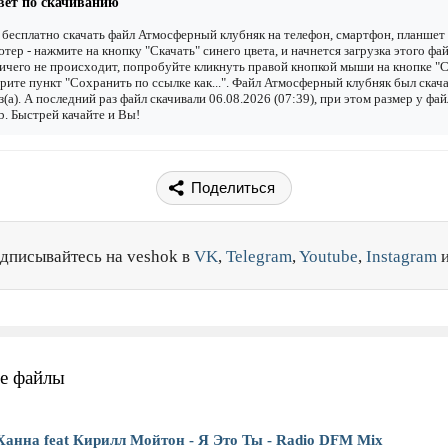
вет по скачиванию
бесплатно скачать файл Атмосферный клубняк на телефон, смартфон, планшет
тер - нажмите на кнопку "Скачать" синего цвета, и начнется загрузка этого фай
ичего не происходит, попробуйте кликнуть правой кнопкой мыши на кнопке "С
рите пункт "Сохранить по ссылке как...". Файл Атмосферный клубняк был скач
з(а). А последний раз файл скачивали 06.08.2026 (07:39), при этом размер у фай
. Быстрей качайте и Вы!
Поделиться
дписывайтесь на veshok в
VK
,
Telegram
,
Youtube
,
Instagram
е файлы
Ханна feat Кирилл Мойтон - Я Это Ты - Radio DFM Mix