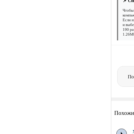
📌 Со
Чтобы 
компью
Если н
и выбе
190 ра
1.26Mb
По
Похожи