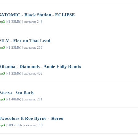
SATOMIC - Black Station - ECLIPSE
mp3
| (1.25Mb) | скачали: 248
FILV - Flex on That Lead
mp3
| (1.23Mb) | скачали: 255
Rihanna - Diamonds - Annie Eidly Remix
mp3
| (1.22Mb) | скачали: 422
Kiesza - Go Back
mp3
| (1.48Mb) | скачали: 201
Twocolors ft Roe Byrne - Stereo
mp3
| 509.76Kb | скачали: 551