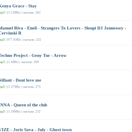
Kenya Grace - Stay
mp3
| (1.13Mb) | скачали: 262
Manuel Riva - Eneli - Strangers To Lovers - Sloupi DJ Jonnessey -
Cervinski R
mp3
| 977.03Kb | скачали: 232
Techno Project - Geny Tur - Arrow
mp3
| (1.4Mb) | скачали: 299
Nifiant - Dont love me
mp3
| (1.27Mb) | скачали: 275
INNA - Queen of the club
mp3
| (1.18Mb) | скачали: 232
VIZE - Joris Sava - July - Ghost town