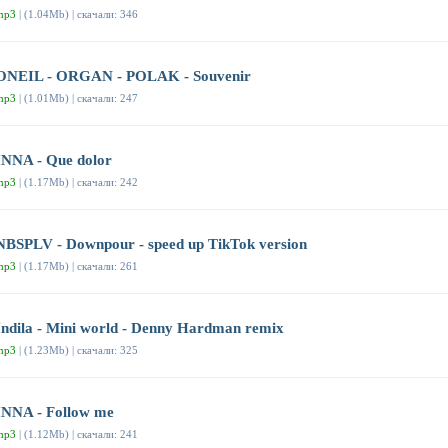
mp3
| (1.04Mb) | скачали: 346
ONEIL - ORGAN - POLAK - Souvenir
mp3
| (1.01Mb) | скачали: 247
INNA - Que dolor
mp3
| (1.17Mb) | скачали: 242
NBSPLV - Downpour - speed up TikTok version
mp3
| (1.17Mb) | скачали: 261
Indila - Mini world - Denny Hardman remix
mp3
| (1.23Mb) | скачали: 325
INNA - Follow me
mp3
| (1.12Mb) | скачали: 241