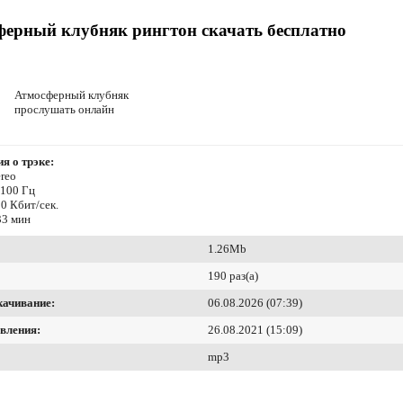
ферный клубняк рингтон скачать бесплатно
Атмосферный клубняк
прослушать онлайн
я о трэке:
reo
4100 Гц
0 Кбит/сек.
33 мин
1.26Mb
190 раз(а)
качивание:
06.08.2026 (07:39)
вления:
26.08.2021 (15:09)
mp3