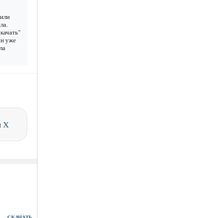
 или
ла.
качать"
ан уже
ла
и
X
СКАЧАТЬ