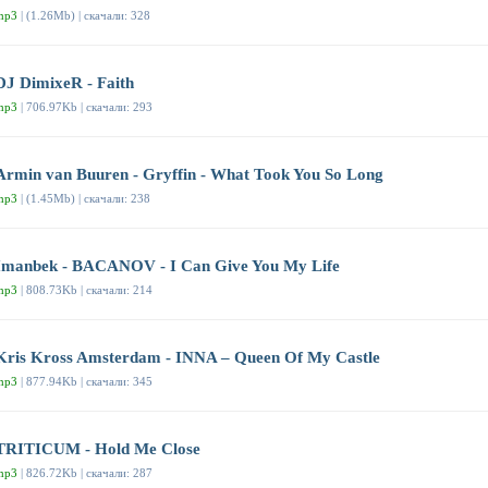
mp3
| (1.26Mb) | скачали: 328
DJ DimixeR - Faith
mp3
| 706.97Kb | скачали: 293
Armin van Buuren - Gryffin - What Took You So Long
mp3
| (1.45Mb) | скачали: 238
Imanbek - BACANOV - I Can Give You My Life
mp3
| 808.73Kb | скачали: 214
Kris Kross Amsterdam - INNA – Queen Of My Castle
mp3
| 877.94Kb | скачали: 345
TRITICUM - Hold Me Close
mp3
| 826.72Kb | скачали: 287