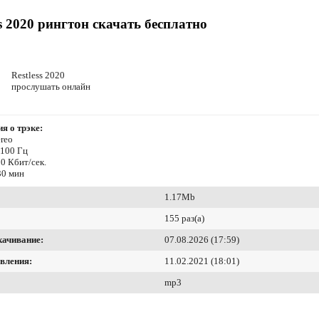
ss 2020 рингтон скачать бесплатно
Restless 2020
прослушать онлайн
я о трэке:
reo
4100 Гц
0 Кбит/сек.
30 мин
1.17Mb
155 раз(а)
качивание:
07.08.2026 (17:59)
вления:
11.02.2021 (18:01)
mp3