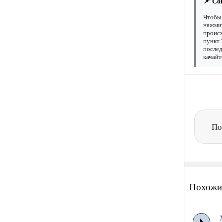
📌 Со
Чтобы 
нажмит
происх
пункт 
послед
качайт
По
Похожи