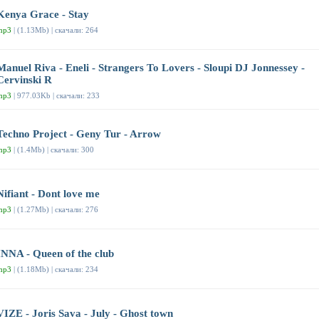
Kenya Grace - Stay
mp3
| (1.13Mb) | скачали: 264
Manuel Riva - Eneli - Strangers To Lovers - Sloupi DJ Jonnessey -
Cervinski R
mp3
| 977.03Kb | скачали: 233
Techno Project - Geny Tur - Arrow
mp3
| (1.4Mb) | скачали: 300
Nifiant - Dont love me
mp3
| (1.27Mb) | скачали: 276
INNA - Queen of the club
mp3
| (1.18Mb) | скачали: 234
VIZE - Joris Sava - July - Ghost town