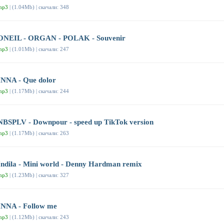
mp3
| (1.04Mb) | скачали: 348
ONEIL - ORGAN - POLAK - Souvenir
mp3
| (1.01Mb) | скачали: 247
INNA - Que dolor
mp3
| (1.17Mb) | скачали: 244
NBSPLV - Downpour - speed up TikTok version
mp3
| (1.17Mb) | скачали: 263
Indila - Mini world - Denny Hardman remix
mp3
| (1.23Mb) | скачали: 327
INNA - Follow me
mp3
| (1.12Mb) | скачали: 243