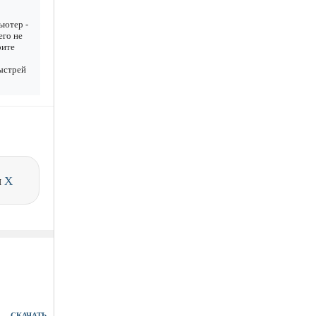
ьютер -
его не
рите
Быстрей
и
X
СКАЧАТЬ