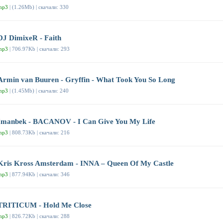
mp3
| (1.26Mb) | скачали: 330
DJ DimixeR - Faith
mp3
| 706.97Kb | скачали: 293
Armin van Buuren - Gryffin - What Took You So Long
mp3
| (1.45Mb) | скачали: 240
Imanbek - BACANOV - I Can Give You My Life
mp3
| 808.73Kb | скачали: 216
Kris Kross Amsterdam - INNA – Queen Of My Castle
mp3
| 877.94Kb | скачали: 346
TRITICUM - Hold Me Close
mp3
| 826.72Kb | скачали: 288