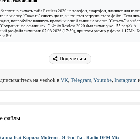
вет по скачиванию
бесплатно скачать файл Restless 2020 на телефон, смартфон, планшет или комп
е на кнопку "Скачать" синего цвета, и начнется загрузка этого файла. Если нич
одит, попробуйте кликнуть правой кнопкой мыши на кнопке "Скачать" и выбе
"Сохранить по ссылке как...". Файл Restless 2020 был скачан уже 155 раз(а). А
ний раз файл скачивали 07.08.2026 (17:59), при этом размер у файла 1.17Mb. 
е и Вы!
Поделиться
дписывайтесь на veshok в
VK
,
Telegram
,
Youtube
,
Instagram
е файлы
Ханна feat Кирилл Мойтон - Я Это Ты - Radio DFM Mix