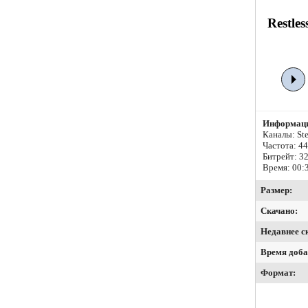
Restle
Информаци
Каналы: Ste
Частота: 4
Битрейт:
32
Время: 00:
Размер:
Скачано:
Недавнее с
Время доба
Формат: