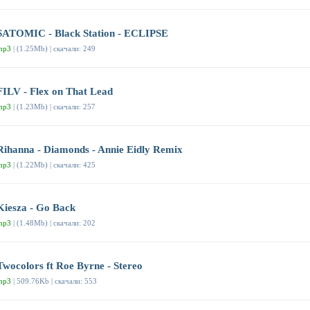
SATOMIC - Black Station - ECLIPSE
mp3
| (1.25Mb) | скачали: 249
FILV - Flex on That Lead
mp3
| (1.23Mb) | скачали: 257
Rihanna - Diamonds - Annie Eidly Remix
mp3
| (1.22Mb) | скачали: 425
Kiesza - Go Back
mp3
| (1.48Mb) | скачали: 202
Twocolors ft Roe Byrne - Stereo
mp3
| 509.76Kb | скачали: 553