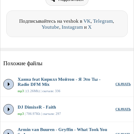
Подписывайтесь на veshok в
VK
,
Telegram
,
Youtube
,
Instagram
и
X
Похожие файлы
Ханна feat Кирилл Мойтон - Я Это Ты -
Radio DFM Mix
СКАЧАТЬ
mp3
| (1.26Mb) | скачали: 336
DJ DimixeR - Faith
СКАЧАТЬ
mp3
| 706.97Kb | скачали: 297
Armin van Buuren - Gryffin - What Took You