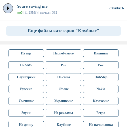
Youre saving me
СКАЧАТЬ
mp3
| (1.25Mb) | скачали: 392
Еще файлы категории "Клубные"
Из игр
На любимого
Именные
На SMS
Рэп
Рок
Саундтреки
На сына
DubStep
Русские
iPhone
Nokia
Смешные
Украинские
Казахские
Звуки
Из рекламы
Ретро
На дочку
Клубные
На начальника