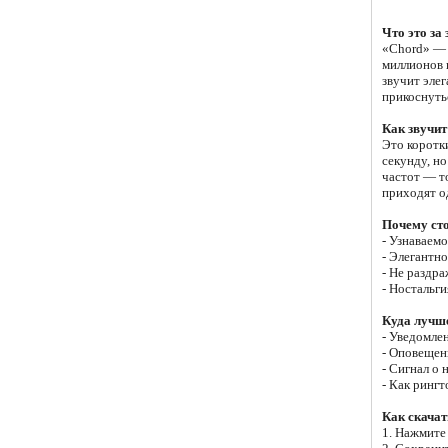
Что это за 
«Chord» — 
миллионов 
звучит эле
прикоснуть
Как звучит
Это коротк
секунду, но
частот — т
приходят од
Почему сто
- Узнаваемо
- Элегантно
- Не раздр
- Ностальги
Куда лучше
- Уведомле
- Оповещен
- Сигнал о 
- Как рингт
Как скачат
1. Нажмите