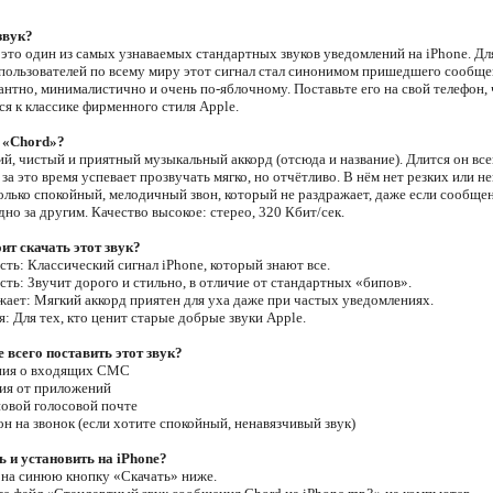
звук?
это один из самых узнаваемых стандартных звуков уведомлений на iPhone. Дл
пользователей по всему миру этот сигнал стал синонимом пришедшего сообще
гантно, минималистично и очень по-яблочному. Поставьте его на свой телефон,
ся к классике фирменного стиля Apple.
 «Chord»?
ий, чистый и приятный музыкальный аккорд (отсюда и название). Длится он все
 за это время успевает прозвучать мягко, но отчётливо. В нём нет резких или 
олько спокойный, мелодичный звон, который не раздражает, даже если сообще
но за другим. Качество высокое: стерео, 320 Кбит/сек.
ит скачать этот звук?
сть: Классический сигнал iPhone, который знают все.
сть: Звучит дорого и стильно, в отличие от стандартных «бипов».
ажает: Мягкий аккорд приятен для уха даже при частых уведомлениях.
я: Для тех, кто ценит старые добрые звуки Apple.
 всего поставить этот звук?
ния о входящих СМС
ия от приложений
новой голосовой почте
он на звонок (если хотите спокойный, ненавязчивый звук)
ь и установить на iPhone?
 на синюю кнопку «Скачать» ниже.