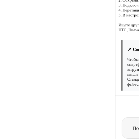
2. Сохрани
3. Подключи
4. Перетащ
5. В настр
Ищете друг
HTC, Huawe
📌 Со
Чтобы 
смартф
загруз
мыши н
Станда
файл с
По