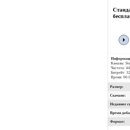
Станда
беспла
Информаци
Каналы: Ste
Частота: 4
Битрейт:
32
Время: 00:
Размер:
Скачано:
Недавнее с
Время доба
Формат: