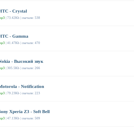
HTC - Crystal
mp3
| 73.42Kb | скачали: 538
HTC - Gamma
mp3
| 41.47Kb | скачали: 470
Nokia - Высокий звук
mp3
| 305.5Kb | скачали: 266
Motorola - Notification
mp3
| 79.23Kb | скачали: 223
Sony Xperia Z3 - Soft Bell
mp3
| 47.13Kb | скачали: 509