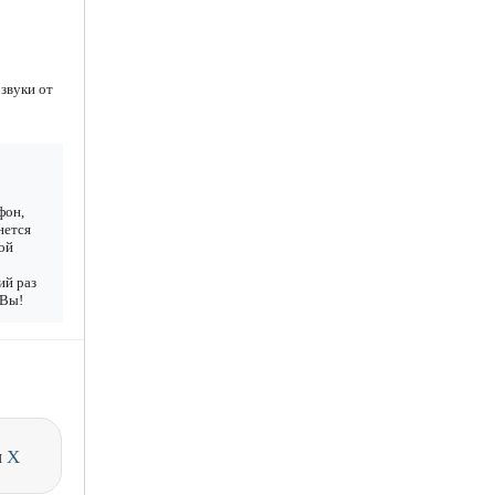
звуки от
фон,
нется
ой
ий раз
 Вы!
и
X