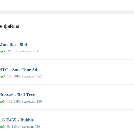
е файлы
Monetka - 8bit
mp3
| 29.3Kb | скачали: 551
HTC - Sms Tone 3d
mp3
| 133.18Kb | скачали: 352
Huawei - Bell Tree
mp3
| 119.54Kb | скачали: 230
LG E455 - Bubble
mp3
| 51.11Kb | скачали: 720