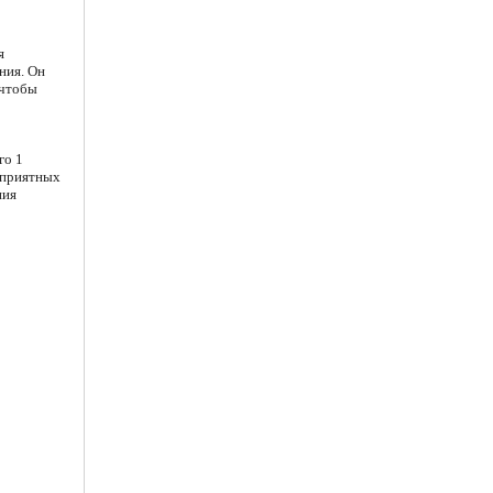
я
ния. Он
 чтобы
го 1
неприятных
ния