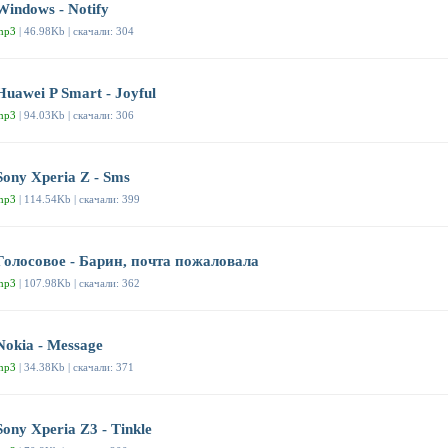
Windows - Notify
mp3
| 46.98Kb | скачали: 304
Huawei P Smart - Joyful
mp3
| 94.03Kb | скачали: 306
Sony Xperia Z - Sms
mp3
| 114.54Kb | скачали: 399
Голосовое - Барин, почта пожаловала
mp3
| 107.98Kb | скачали: 362
Nokia - Message
mp3
| 34.38Kb | скачали: 371
Sony Xperia Z3 - Tinkle