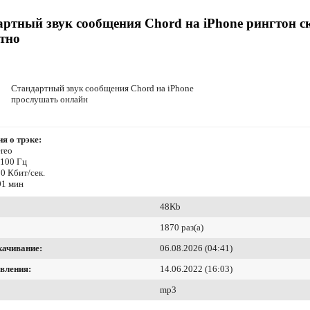
ртный звук сообщения Chord на iPhone рингтон с
тно
Стандартный звук сообщения Chord на iPhone
прослушать онлайн
я о трэке:
reo
4100 Гц
0 Кбит/сек.
01 мин
48Kb
1870 раз(а)
качивание:
06.08.2026 (04:41)
вления:
14.06.2022 (16:03)
mp3