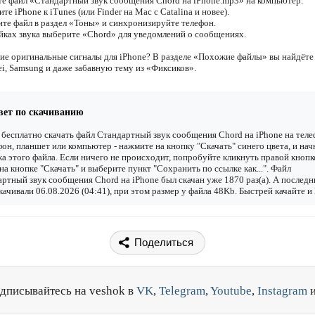
те файл «Стандартный звук сообщения Chord на iPhone.mp3» на компьютер.
те iPhone к iTunes (или Finder на Mac с Catalina и новее).
ите файл в раздел «Тоны» и синхронизируйте телефон.
ойках звука выберите «Chord» для уведомлений о сообщениях.
ие оригинальные сигналы для iPhone? В разделе «Похожие файлы» вы найдёте 
i, Samsung и даже забавную тему из «Фиксиков».
вет по скачиванию
бесплатно скачать файл Стандартный звук сообщения Chord на iPhone на теле
он, планшет или компьютер - нажмите на кнопку "Скачать" синего цвета, и нач
ка этого файла. Если ничего не происходит, попробуйте кликнуть правой кнопк
а кнопке "Скачать" и выберите пункт "Сохранить по ссылке как...". Файл
ртный звук сообщения Chord на iPhone был скачан уже 1870 раз(а). А последн
качивали 06.08.2026 (04:41), при этом размер у файла 48Kb. Быстрей качайте и
Поделиться
дписывайтесь на veshok в
VK
,
Telegram
,
Youtube
,
Instagram