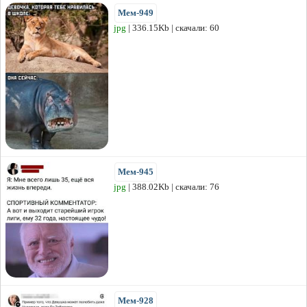
Мем-949
jpg
| 336.15Kb | скачали: 60
Мем-945
jpg
| 388.02Kb | скачали: 76
Мем-928