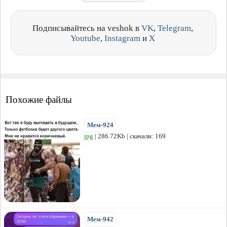
Подписывайтесь на veshok в
VK
,
Telegram
,
Youtube
,
Instagram
и
X
Похожие файлы
Мем-924
jpg
| 286.72Kb | скачали: 169
Мем-942