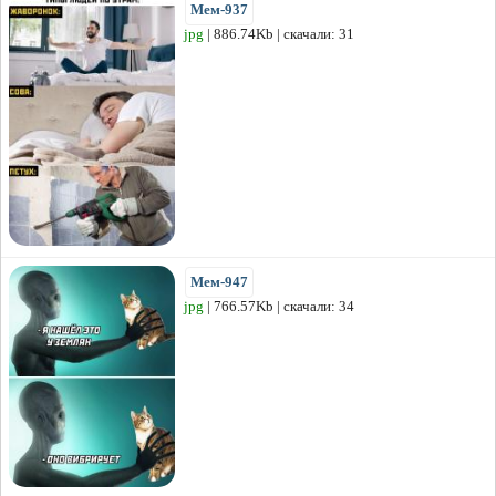
Мем-937
jpg
| 886.74Kb | скачали: 31
Мем-947
jpg
| 766.57Kb | скачали: 34