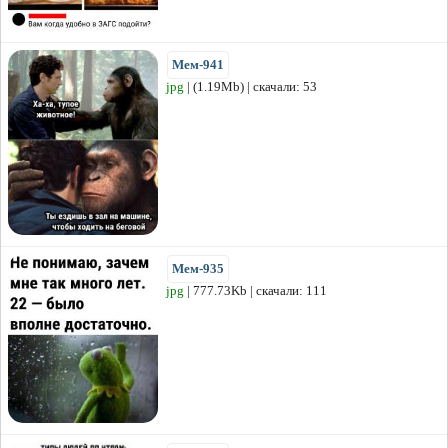
Мем-941
jpg
| (1.19Mb) | скачали: 53
Мем-935
jpg
| 777.73Kb | скачали: 111