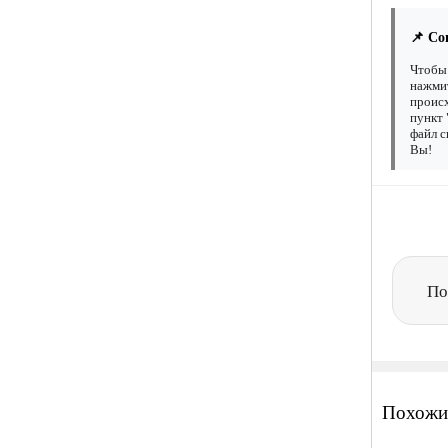
📌 Со
Чтобы 
нажмит
происх
пункт 
файл с
Вы!
По
Похожи