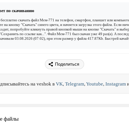
вет по скачиванию
бесплатно скачать файл Мем-771 на телефон, смартфон, планшет или компьюте
е на кнопку "Скачать" синего цвета, и начнется загрузка этого файла. Если нич
одит, попробуйте кликнуть правой кнопкой мыши на кнопке "Скачать" и выбе
"Сохранить по ссылке как...". Файл Мем-771 был скачан уже 49 раз(а). А после
качивали 03.08.2026 (07:02), при этом размер у файла 417.87Kb. Быстрей качай
Поделиться
дписывайтесь на veshok в
VK
,
Telegram
,
Youtube
,
Instagram
е файлы