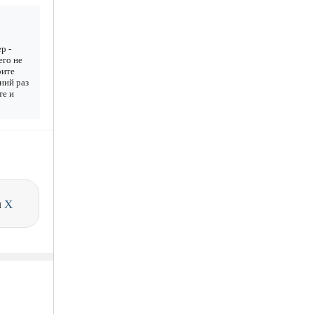
р -
его не
рите
дний раз
те и
и
X