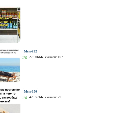
Мем-932
jpg
| 273.66Kb | скачали: 107
Мем-950
jpg
| 428.57Kb | скачали: 29